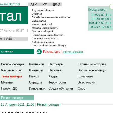
ьнего Востока
АТР
РФ
ДФО
Курсы валют
Амурская область
Бурятия
1 USD
81.41 р.
Еврейская автономная область
1 EUR
94.06 р.
Забайкалье
100 JPY
51.61 р.
Камчатский край
10 CNY
12.06 р.
Магаданская область
07 Августа, 02:27
|
Приморский край
Республика Саха (Якутия)
А
|
RSS
|
Сахалинская область
Хабаровский край
Чукотский автономный округ
главная
Рекомендует:
Регион сегодня
Регион сегодня
Компании
Партнеры
Страницы истории
Часовой пояс
Финансы
Персона
Восточное кольцо
Тема номера
Рынки
Кадры
Криминал
Мнение
Отрасль
Территория
Вкус жизни
Проект ДК
Инновации
Среда обитания
Спорт
Регион сегодня
18 Апреля 2011, 11:00 |
Регион сегодня
иалог без перевода