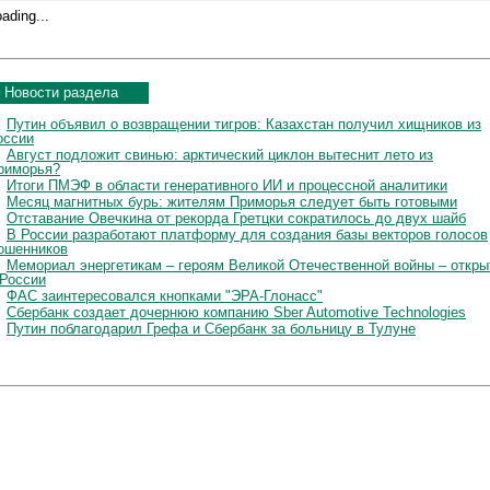
ading...
Новости раздела
Путин объявил о возвращении тигров: Казахстан получил хищников из
оссии
Август подложит свинью: арктический циклон вытеснит лето из
риморья?
Итоги ПМЭФ в области генеративного ИИ и процессной аналитики
Месяц магнитных бурь: жителям Приморья следует быть готовыми
Отставание Овечкина от рекорда Гретцки сократилось до двух шайб
В России разработают платформу для создания базы векторов голосов
ошенников
Мемориал энергетикам – героям Великой Отечественной войны – откры
 России
ФАС заинтересовался кнопками "ЭРА-Глонасс"
Сбербанк создает дочернюю компанию Sber Automotive Technologies
Путин поблагодарил Грефа и Сбербанк за больницу в Тулуне