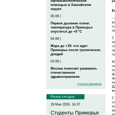
офтальмологической
помощью в Ханкайском
округе
Е
05.08 |
-
к
Первое дыхание осени:
с
температура в Приморье
л
опустится до +8 °C
С
04.08 |
л
Жара до +35: что ждет
«
Приморье после тропических
п
дождей
г
03.08 |
И
ч
Москва помогает развивать
п
отечественное
ф
здравоохранение
и
л
статьи раздела
Д
в
Регион сегодня
С
с
29 Мая 2026, 16:37
о
к
Студенты Приморья
п