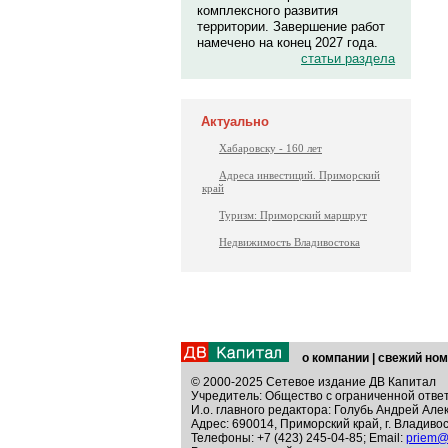
комплексного развития
территории. Завершение работ
намечено на конец 2027 года.
статьи раздела
Актуально
Хабаровску - 160 лет
Адреса инвестиций. Приморский
край
Туризм: Приморский маршрут
Недвижимость Владивостока
о компании
|
свежий ном
© 2000-2025 Сетевое издание ДВ Капитал
Учредитель: Общество с ограниченной отве
И.о. главного редактора: Голубь Андрей Але
Адрес: 690014, Приморский край, г. Владивос
Телефоны: +7 (423) 245-04-85; Email:
priem@