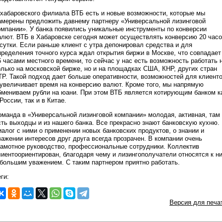
 хабаровского филиала ВТБ есть и новые возможности, которые мы
амерены предложить давнему партнеру «Универсальной лизинговой
омпании». У банка появились уникальные инструменты по конверсии
алют. ВТБ в Хабаровске сегодня может осуществлять конверсию 20 час
 сутки. Если раньше клиент с утра депонировал средства и для
пределения точного курса ждал открытия биржи в Москве, что совпадает
6 часами местного времени, то сейчас у нас есть возможность работать 
олько на московской бирже, но и на площадках США, КНР, других стран
ТР. Такой подход дает больше оперативности, возможностей для клиент
 увеличивает время на конверсию валют. Кроме того, мы напрямую
бмениваем рубли на юани. При этом ВТБ является котирующим банком к
 России, так и в Китае.
оманда в «Универсальной лизинговой компании» молодая, активная, там
сть выходцы и из нашего банка. Все прекрасно знают банковскую кухню.
иалог с ними о применении новых банковских продуктов, о знании и
важении интересов друг друга всегда прозрачен. В компании очень
рамотное руководство, профессиональные сотрудники. Коллектив
лиентоориентирован, благодаря чему и лизингополучатели относятся к н
 большим уважением. С таким партнером приятно работать.
ги:
Версия для печа