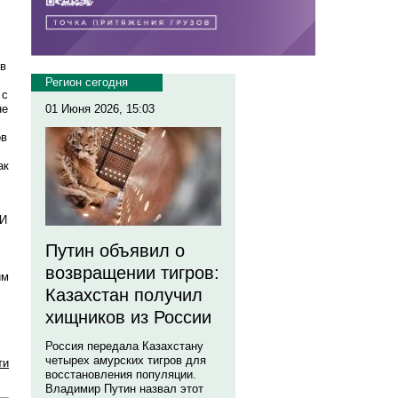
ов
Регион сегодня
 с
не
01 Июня 2026, 15:03
ов
ак
 И
Путин объявил о
возвращении тигров:
им
Казахстан получил
хищников из России
Россия передала Казахстану
четырех амурских тигров для
ти
восстановления популяции.
Владимир Путин назвал этот