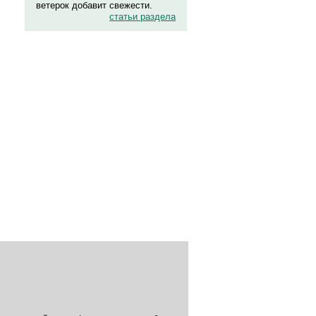
ветерок добавит свежести.
статьи раздела