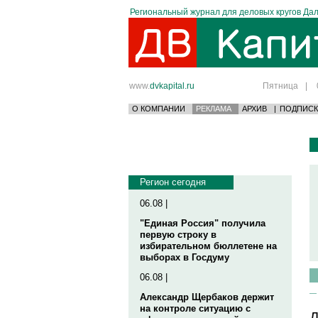
Региональный журнал для деловых кругов Дал
www.
dvkapital.ru
Пятница
|
О КОМПАНИИ
РЕКЛАМА
АРХИВ
|
ПОДПИСК
Регион сегодня
06.08 |
"Единая Россия" получила
первую строку в
избирательном бюллетене на
выборах в Госдуму
06.08 |
Александр Щербаков держит
на контроле ситуацию с
Д