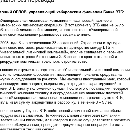
вгений ОРЛОВ, управляющий хабаровским филиалом Банка ВТБ:
 «Универсальная лизинговая компания» – наш первый партнер в
оммерческих лизинговых операциях. В тот момент у ВТБ еще не было
обственной лизинговой компании, и партнерство с «Универсальной
изинговой компанией» развивалось весьма активно.
 2003 года было реализовано 38 соглашений. Отраслевая структура
изинговых поставок, реализованных в партнерстве между ВТБ и
Универсальной лизинговой компанией», вполне совпадает с перечнем
риоритетных отраслей экономики Хабаровского края: это лесной и
орнорудный комплексы, транспорт, строительство.
з наших инструментов партнеры из «Универсальной лизинговой компании
асто использовали форфейтинг, позволяющий привлечь средства на
окупку оборудования за рубежом. Мы находим иностранный банк, которы
инансирует поставщика, выдаем ему аккредитив, гарантирующий от
мени ВТБ оплату положенной суммы. После этого поставщики передают
изинговой компании технику и оборудование без авансовых платежей.
алее «Универсальная лизинговая компания» вела расчеты уже с ВТБ,
ыплачивая сумму аккредитива в рассрочку, в течение 3 – 5 лет.
 появлением у Группы ВТБ собственной лизинговой компании объем
отрудничества снизился. Но «Универсальная лизинговая компания»
стается нашим клиентом, для которого в банке осуществляется расчетно
ассовое обслуживание, проводятся документарные операции. То есть
редставляется текущий сервис.