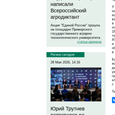
написали
У
Всероссийский
н
к
агродиктант
в
в
Акция "Единой России" прошла
о
на площадке Приморского
1
государственного аграрно-
т
технологического университета
А
статьи раздела
и
о
в
Регион сегодня
К
28 Мая 2026, 14:16
е
д
у
г
к
с
Те
Юрий Трутнев