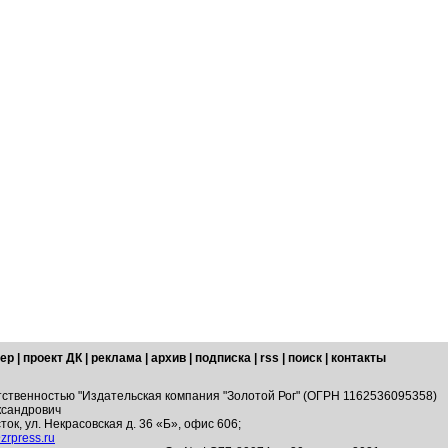
ер
|
проект ДК
|
реклама
|
архив
|
подписка
|
rss
|
поиск
|
контакты
тственностью "Издательская компания "Золотой Рог" (ОГРН 1162536095358)
ксандрович
ток, ул. Некрасовская д. 36 «Б», офис 606;
zrpress.ru