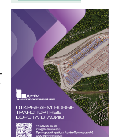
»
й
–