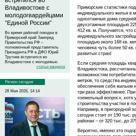
встретился во
Владивостоке с
Приморские статистики под
индивидуального жилья в 
молодогвардейцами
одноэтажные дома средней 
"Единой России"
двухэтажные площадью 225
412 кв. м. Получается, что
Во время рабочей поездки в
индивидуального застройщ
Приморский край Зампред
площадью около 168 кв. мет
Правительства РФ –
человека чуть более 50 кв.
полномочный представитель
Президента РФ в ДФО Юрий
развитых стран!
Трутнев встретился во
Владивостоке с молодежью.
Если средняя площадь ква
статьи раздела
Владивостока, рассчитанн
возможностям потребителя,
метров, то средства индив
Регион сегодня
обеспечения себя жильем н
28 Мая 2026, 14:14
три раза эффективнее. При
«земельный вопрос», хотя 
строительства участки в п
Например, в пригородной з
сегодня стоит от 190 тыс. р
районах – от 320 тыс. до 37
Вероятно, именно это подо