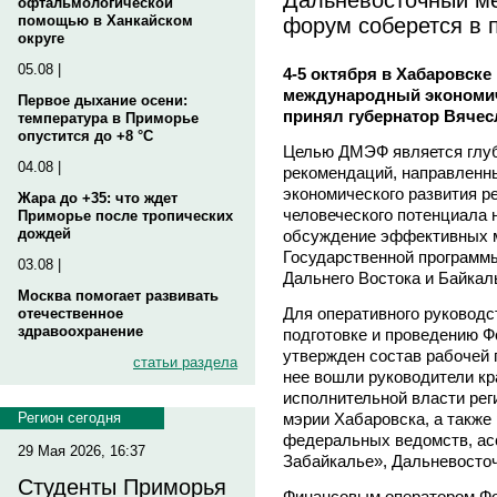
офтальмологической
форум соберется в 
помощью в Ханкайском
округе
05.08 |
4-5 октября в Хабаровск
международный экономич
Первое дыхание осени:
принял губернатор Вяче
температура в Приморье
опустится до +8 °C
Целью ДМЭФ является глуб
04.08 |
рекомендаций, направленны
экономического развития ре
Жара до +35: что ждет
человеческого потенциала 
Приморье после тропических
дождей
обсуждение эффективных м
Государственной программ
03.08 |
Дальнего Востока и Байкаль
Москва помогает развивать
Для оперативного руководс
отечественное
здравоохранение
подготовке и проведению 
утвержден состав рабочей 
статьи раздела
нее вошли руководители кр
исполнительной власти рег
мэрии Хабаровска, а также
Регион сегодня
федеральных ведомств, ас
29 Мая 2026, 16:37
Забайкалье», Дальневосто
Студенты Приморья
Финансовым оператором Фо