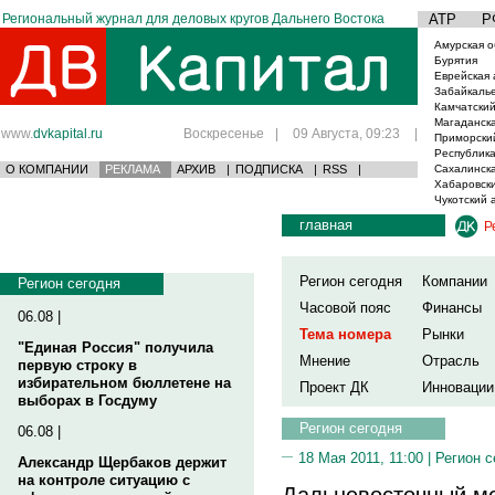
Региональный журнал для деловых кругов Дальнего Востока
АТР
Р
Амурская о
Бурятия
Еврейская 
Забайкаль
Камчатский
Магаданска
www.
dvkapital.ru
Воскресенье
|
09 Августа, 09:23
|
Приморски
Республика
О КОМПАНИИ
РЕКЛАМА
АРХИВ
|
ПОДПИСКА
|
RSS
|
Сахалинска
Хабаровски
Чукотский 
главная
Р
Регион сегодня
Компании
Регион сегодня
Часовой пояс
Финансы
06.08 |
Тема номера
Рынки
"Единая Россия" получила
Мнение
Отрасль
первую строку в
избирательном бюллетене на
Проект ДК
Инновации
выборах в Госдуму
Регион сегодня
06.08 |
18 Мая 2011, 11:00 |
Регион с
Александр Щербаков держит
на контроле ситуацию с
Дальневосточный м