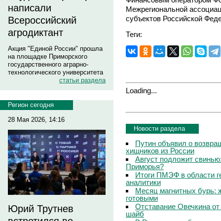
написали
Межрегиональной ассоциац
субъектов Российской Феде
Всероссийский
агродиктант
Теги:
Акция "Единой России" прошла
на площадке Приморского
государственного аграрно-
технологического университета
статьи раздела
Loading...
Регион сегодня
28 Мая 2026, 14:16
Новости раздела
Путин объявил о возвращ
хищников из России
Август подложит свинью:
Приморья?
Итоги ПМЭФ в области г
аналитики
Месяц магнитных бурь: 
готовыми
Отставание Овечкина от 
Юрий Трутнев
шайб