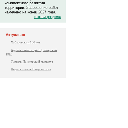
комплексного развития
территории. Завершение работ
намечено на конец 2027 года.
статьи раздела
Актуально
Хабаровску - 160 лет
Адреса инвестиций. Приморский
край
Туризм: Приморский маршрут
Недвижимость Владивостока