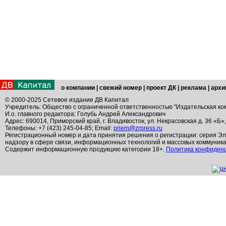
о компании
|
свежий номер
|
проект ДК
|
реклама
|
архи
© 2000-2025 Сетевое издание ДВ Капитал
Учредитель: Общество с ограниченной ответственностью "Издательская ко
И.о. главного редактора: Голубь Андрей Александрович
Адрес: 690014, Приморский край, г. Владивосток, ул. Некрасовская д. 36 «Б»
Телефоны: +7 (423) 245-04-85; Email:
priem@zrpress.ru
Регистрационный номер и дата принятия решения о регистрации: серия Эл
надзору в сфере связи, информационных технологий и массовых коммуник
Содержит информационную продукцию категории 18+.
Политика конфиден