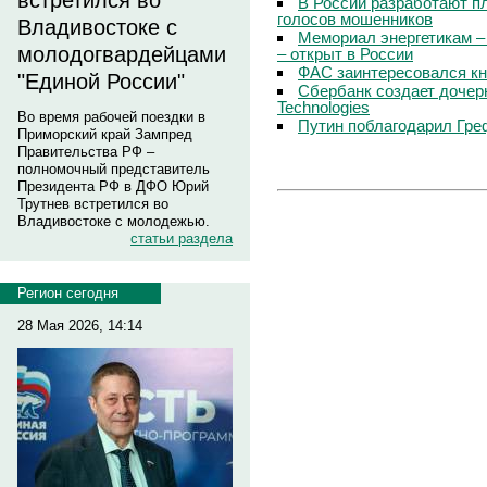
встретился во
В России разработают п
голосов мошенников
Владивостоке с
Мемориал энергетикам –
молодогвардейцами
– открыт в России
ФАС заинтересовался кн
"Единой России"
Сбербанк создает дочер
Technologies
Во время рабочей поездки в
Путин поблагодарил Гре
Приморский край Зампред
Правительства РФ –
полномочный представитель
Президента РФ в ДФО Юрий
Трутнев встретился во
Владивостоке с молодежью.
статьи раздела
Регион сегодня
28 Мая 2026, 14:14