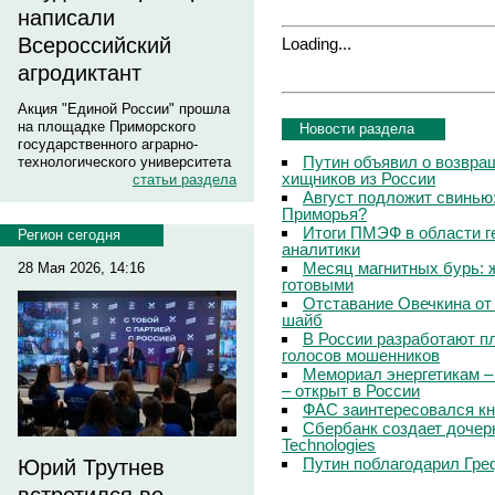
написали
Всероссийский
Loading...
агродиктант
Акция "Единой России" прошла
на площадке Приморского
Новости раздела
государственного аграрно-
Путин объявил о возвращ
технологического университета
хищников из России
статьи раздела
Август подложит свинью:
Приморья?
Итоги ПМЭФ в области г
Регион сегодня
аналитики
Месяц магнитных бурь: 
28 Мая 2026, 14:16
готовыми
Отставание Овечкина от 
шайб
В России разработают п
голосов мошенников
Мемориал энергетикам –
– открыт в России
ФАС заинтересовался кн
Сбербанк создает дочер
Technologies
Путин поблагодарил Гре
Юрий Трутнев