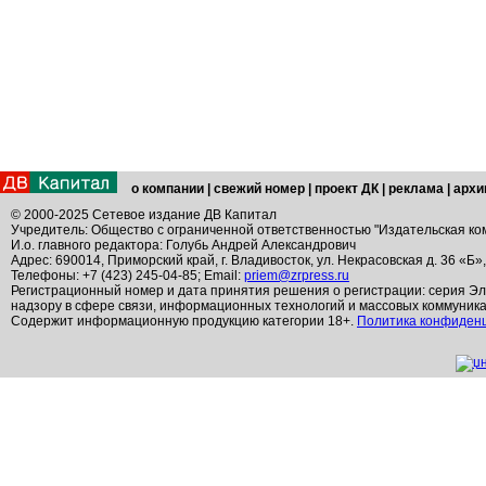
о компании
|
свежий номер
|
проект ДК
|
реклама
|
архи
© 2000-2025 Сетевое издание ДВ Капитал
Учредитель: Общество с ограниченной ответственностью "Издательская ко
И.о. главного редактора: Голубь Андрей Александрович
Адрес: 690014, Приморский край, г. Владивосток, ул. Некрасовская д. 36 «Б»
Телефоны: +7 (423) 245-04-85; Email:
priem@zrpress.ru
Регистрационный номер и дата принятия решения о регистрации: серия Эл
надзору в сфере связи, информационных технологий и массовых коммуник
Содержит информационную продукцию категории 18+.
Политика конфиден