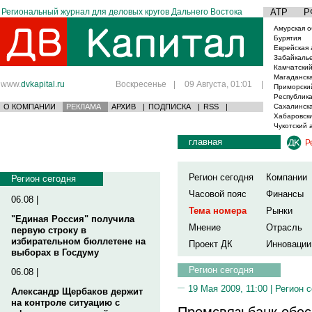
Региональный журнал для деловых кругов Дальнего Востока
АТР
Р
Амурская о
Бурятия
Еврейская 
Забайкаль
Камчатский
Магаданска
www.
dvkapital.ru
Воскресенье
|
09 Августа, 01:01
|
Приморски
Республика
О КОМПАНИИ
РЕКЛАМА
АРХИВ
|
ПОДПИСКА
|
RSS
|
Сахалинска
Хабаровски
Чукотский 
главная
Р
Регион сегодня
Компании
Регион сегодня
Часовой пояс
Финансы
06.08 |
Тема номера
Рынки
"Единая Россия" получила
Мнение
Отрасль
первую строку в
избирательном бюллетене на
Проект ДК
Инновации
выборах в Госдуму
Регион сегодня
06.08 |
19 Мая 2009, 11:00 |
Регион 
Александр Щербаков держит
на контроле ситуацию с
Промсвязьбанк обес