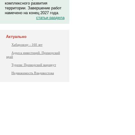
комплексного развития
территории. Завершение работ
намечено на конец 2027 года.
статьи раздела
Актуально
Хабаровску - 160 лет
Адреса инвестиций. Приморский
край
Туризм: Приморский маршрут
Недвижимость Владивостока