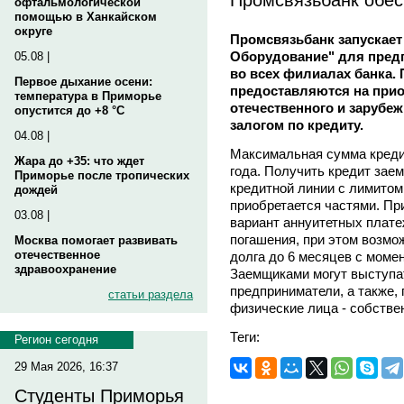
офтальмологической
помощью в Ханкайском
округе
Промсвязьбанк запускает
Оборудование" для предп
05.08 |
во всех филиалах банка.
Первое дыхание осени:
предоставляются на при
температура в Приморье
отечественного и зарубеж
опустится до +8 °C
залогом по кредиту.
04.08 |
Максимальная сумма кредит
Жара до +35: что ждет
года. Получить кредит зае
Приморье после тропических
кредитной линии с лимитом 
дождей
приобретается частями. Пр
03.08 |
вариант аннуитетных плат
погашения, при этом возмо
Москва помогает развивать
отечественное
долга до 6 месяцев с моме
здравоохранение
Заемщиками могут выступа
предприниматели, а также, 
статьи раздела
физические лица - собстве
Теги:
Регион сегодня
29 Мая 2026, 16:37
Студенты Приморья