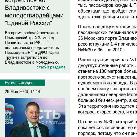
встретился во
тыс. пассажиров каждый. П
Владивостоке с
объектами, где пройдет самм
молодогвардейцами
здесь тоже решили отказат
"Единой России"
Проектная документация на
пассажирских терминалов в 
Во время рабочей поездки в
36 Морского порта Владиво
Приморский край Зампред
Правительства РФ –
реконструкции 1-4 причалов
полномочный представитель
№№30 и 36 - на 2010 г.
Президента РФ в ДФО Юрий
Трутнев встретился во
Реконструкция причала №1
Владивостоке с молодежью.
дноуглубительные работы.
статьи раздела
станет на 180 метров боль
построено за счет инвести
судоремонтного завода. В 
Регион сегодня
проблем смогут швартовать
28 Мая 2026, 14:14
дальнейшем севернее Морв
большой бизнес-центр, а ю
Эта территория находится
которое, скорее всего, и с
По причалу №30, который н
пока нет согласования, но 
порядок, потому что он при