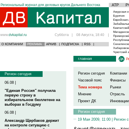
Региональный журнал для деловых кругов Дальнего Востока
АТР
Р
Амурская о
Бурятия
Еврейская 
Забайкаль
Камчатский
Магаданска
www.
dvkapital.ru
Суббота
|
08 Августа, 18:40
|
Приморски
Республика
О КОМПАНИИ
РЕКЛАМА
АРХИВ
|
ПОДПИСКА
|
RSS
|
Сахалинска
Хабаровски
Чукотский 
главная
Р
Регион сегодня
Компании
Регион сегодня
Часовой пояс
Финансы
06.08 |
Тема номера
Рынки
"Единая Россия" получила
Мнение
Отрасль
первую строку в
избирательном бюллетене на
Проект ДК
Инновации
выборах в Госдуму
Регион сегодня
06.08 |
19 Мая 2009, 11:00 |
Регион 
Александр Щербаков держит
на контроле ситуацию с
&quot;Встречать, та