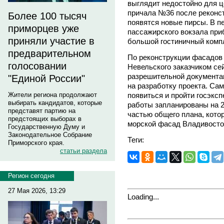
выглядит недостойно для це
причала №36 после реконст
Более 100 тысяч
появятся новые пирсы. В п
приморцев уже
пассажирского вокзала пр
приняли участие в
большой гостиничный комп
предварительном
По реконструкции фасадов
голосовании
Невельского заказчиком се
разрешительной документац
"Единой России"
на разработку проекта. Сам
появиться и пройти госэксп
Жители региона продолжают
выбирать кандидатов, которые
работы запланированы на 20
представят партию на
частью общего плана, кото
предстоящих выборах в
морской фасад Владивосто
Государственную Думу и
Законодательное Собрание
Теги:
Приморского края.
статьи раздела
Регион сегодня
27 Мая 2026, 13:29
Loading...