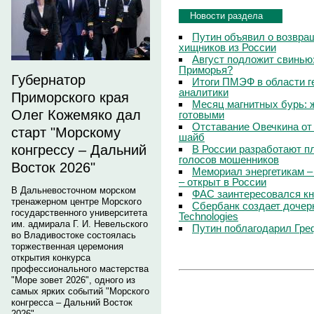
Новости раздела
Путин объявил о возвращ
хищников из России
Август подложит свинью:
Приморья?
Губернатор
Итоги ПМЭФ в области г
аналитики
Приморского края
Месяц магнитных бурь: 
Олег Кожемяко дал
готовыми
Отставание Овечкина от 
старт "Морскому
шайб
конгрессу – Дальний
В России разработают п
голосов мошенников
Восток 2026"
Мемориал энергетикам –
– открыт в России
В Дальневосточном морском
ФАС заинтересовался кн
тренажерном центре Морского
Сбербанк создает дочер
государственного университета
Technologies
им. адмирала Г. И. Невельского
Путин поблагодарил Гре
во Владивостоке состоялась
торжественная церемония
открытия конкурса
профессионального мастерства
"Море зовет 2026", одного из
самых ярких событий "Морского
конгресса – Дальний Восток
2026".