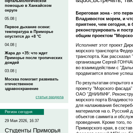
офтальмологической
помощью в Ханкайском
округе
Береговая зона - это пер
Владивосток морем, и чт
05.08 |
приятнее, чем сегодня, 
Первое дыхание осени:
реконструировать и пост
температура в Приморье
общим проектом "Морской
опустится до +8 °C
Исполняет этот проект Дир
04.08 |
морского транспорта Федера
Жара до +35: что ждет
транспорта. Как рассказал 
Приморье после тропических
организации Сергей ГОНЧА
дождей
во взаимодействии с "Даль
03.08 |
продвигается вполне успешн
Москва помогает развивать
По результатам открытого 
отечественное
проекту "Морского фасада"
здравоохранение
ОАО "ДНИИМФ". Реконструкц
статьи раздела
морского порта Владивосто
для налаживания бесперебо
материалов на о. Русский 
Регион сегодня
объектов саммита и обслуж
29 Мая 2026, 16:37
проведения. Кроме того, п
Приморского края, в соста
Студенты Приморья