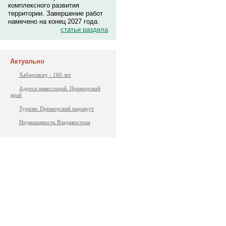
комплексного развития
территории. Завершение работ
намечено на конец 2027 года.
статьи раздела
Актуально
Хабаровску - 160 лет
Адреса инвестиций. Приморский
край
Туризм: Приморский маршрут
Недвижимость Владивостока