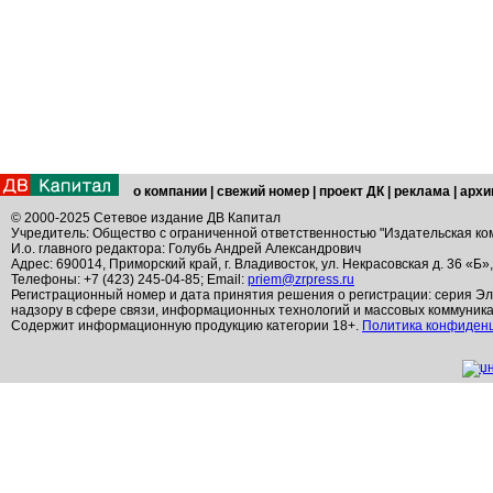
о компании
|
свежий номер
|
проект ДК
|
реклама
|
архи
© 2000-2025 Сетевое издание ДВ Капитал
Учредитель: Общество с ограниченной ответственностью "Издательская ко
И.о. главного редактора: Голубь Андрей Александрович
Адрес: 690014, Приморский край, г. Владивосток, ул. Некрасовская д. 36 «Б»
Телефоны: +7 (423) 245-04-85; Email:
priem@zrpress.ru
Регистрационный номер и дата принятия решения о регистрации: серия Эл
надзору в сфере связи, информационных технологий и массовых коммуник
Содержит информационную продукцию категории 18+.
Политика конфиден