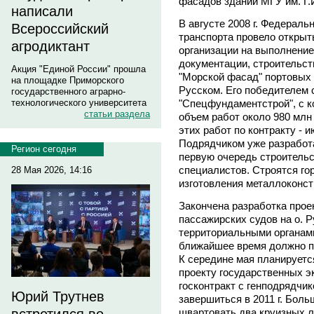
фасадов зданий МГУ им. Г.
написали
В августе 2008 г. Федераль
Всероссийский
транспорта провело открыт
агродиктант
организации на выполнение
документации, строительст
Акция "Единой России" прошла
"Морской фасад" портовых 
на площадке Приморского
Русском. Его победителем
государственного аграрно-
"Спецфундаментстрой", с к
технологического университета
статьи раздела
объем работ около 980 млн
этих работ по контракту - ию
Подрядчиком уже разработ
Регион сегодня
первую очередь строительс
специалистов. Строятся го
28 Мая 2026, 14:16
изготовления металлоконст
Закончена разработка прое
пассажирских судов на о. Р
территориальными органами
ближайшее время должно п
К середине мая планируетс
проекту государственных эк
госконтракт с генподрядчи
Юрий Трутнев
завершиться в 2011 г. Бол
швартовать два круизных л