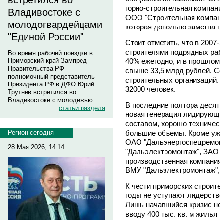
встретился во
горно-строительная компани
Владивостоке с
ООО "Строительная компани
молодогвардейцами
которая довольно заметна 
"Единой России"
Стоит отметить, что в 2007
строителями подрядных раб
Во время рабочей поездки в
40% ежегодно, и в прошлом
Приморский край Зампред
Правительства РФ –
свыше 33,5 млрд рублей. С
полномочный представитель
строительных организаций,
Президента РФ в ДФО Юрий
32000 человек.
Трутнев встретился во
Владивостоке с молодежью.
В последние полтора десят
статьи раздела
новая генерация лидирующ
составом, хорошо техниче
большие объемы. Кроме уже
Регион сегодня
ОАО "Дальэнергоспецремо
28 Мая 2026, 14:14
"Дальэлектромонтаж", ЗАО 
производственная компани
ВМУ "Дальэлектромонтаж",
К чести приморских строите
годы не уступают лидерств
Лишь начавшийся кризис не
вводу 400 тыс. кв. м жилья