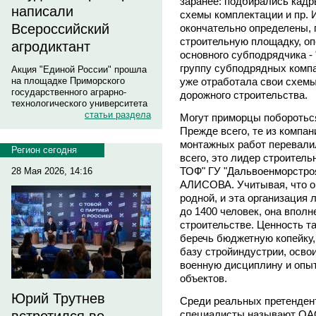
заранее: подбирались кадр
написали
схемы комплектации и пр. 
Всероссийский
окончательно определены,
строительную площадку, оп
агродиктант
основного субподрядчика -
группу субподрядных компа
Акция "Единой России" прошла
уже отработала свои схемы
на площадке Приморского
государственного аграрно-
дорожного строительства.
технологического университета
статьи раздела
Могут приморцы побороться
Прежде всего, те из компан
монтажных работ перевалил
Регион сегодня
всего, это лидер строител
ТОФ" ГУ "Дальвоенморстро
28 Мая 2026, 14:16
АЛИСОВА. Учитывая, что о.
родной, и эта организация 
до 1400 человек, она вполн
строительстве. Ценность та
беречь бюджетную копейку
базу стройиндустрии, осво
военную дисциплину и опы
объектов.
Юрий Трутнев
Среди реальных претендент
специалисты называют ОАО