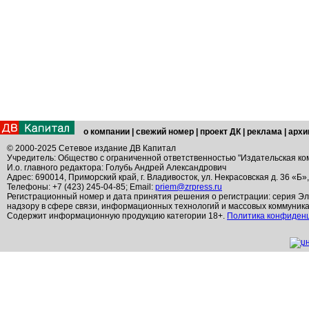
о компании
|
свежий номер
|
проект ДК
|
реклама
|
архи
© 2000-2025 Сетевое издание ДВ Капитал
Учредитель: Общество с ограниченной ответственностью "Издательская ко
И.о. главного редактора: Голубь Андрей Александрович
Адрес: 690014, Приморский край, г. Владивосток, ул. Некрасовская д. 36 «Б»
Телефоны: +7 (423) 245-04-85; Email:
priem@zrpress.ru
Регистрационный номер и дата принятия решения о регистрации: серия Эл
надзору в сфере связи, информационных технологий и массовых коммуник
Содержит информационную продукцию категории 18+.
Политика конфиден