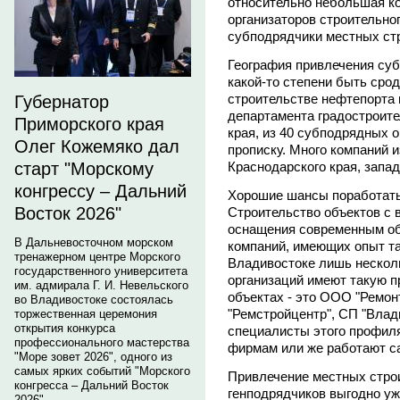
относительно небольшая к
организаторов строительног
субподрядчики местных ст
География привлечения су
какой-то степени быть срод
строительстве нефтепорта 
Губернатор
департамента градостроит
Приморского края
края, из 40 субподрядных 
Олег Кожемяко дал
прописку. Много компаний и
Краснодарского края, запа
старт "Морскому
конгрессу – Дальний
Хорошие шансы поработать
Восток 2026"
Строительство объектов с 
оснащения современным об
В Дальневосточном морском
компаний, имеющих опыт та
тренажерном центре Морского
Владивостоке лишь нескол
государственного университета
организаций имеют такую п
им. адмирала Г. И. Невельского
объектах - это ООО "Ремон
во Владивостоке состоялась
"Ремстройцентр", СП "Влад
торжественная церемония
открытия конкурса
специалисты этого профил
профессионального мастерства
фирмам или же работают са
"Море зовет 2026", одного из
самых ярких событий "Морского
Привлечение местных стро
конгресса – Дальний Восток
генподрядчиков выгодно уже
2026".