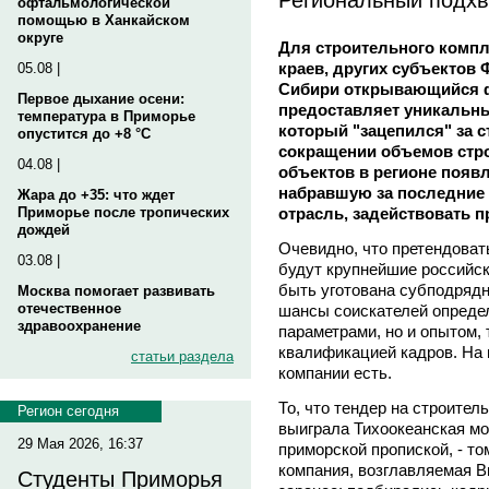
офтальмологической
помощью в Ханкайском
округе
Для строительного компл
краев, других субъектов
05.08 |
Сибири открывающийся ф
Первое дыхание осени:
предоставляет уникальны
температура в Приморье
который "зацепился" за с
опустится до +8 °C
сокращении объемов стр
04.08 |
объектов в регионе появ
набравшую за последние
Жара до +35: что ждет
отрасль, задействовать 
Приморье после тропических
дождей
Очевидно, что претендоват
03.08 |
будут крупнейшие российс
быть уготована субподрядн
Москва помогает развивать
отечественное
шансы соискателей опреде
здравоохранение
параметрами, но и опытом,
квалификацией кадров. На
статьи раздела
компании есть.
То, что тендер на строител
Регион сегодня
выиграла Тихоокеанская мо
29 Мая 2026, 16:37
приморской пропиской, - т
компания, возглавляемая 
Студенты Приморья