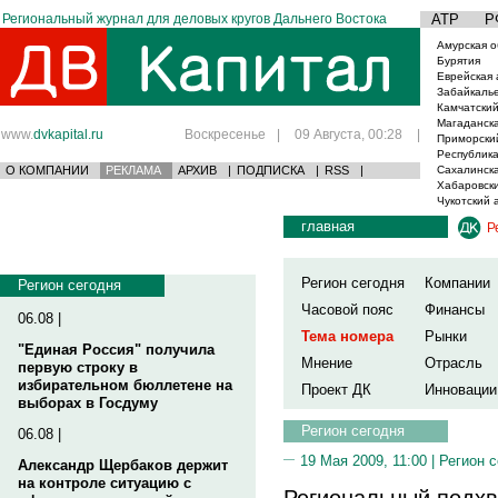
Региональный журнал для деловых кругов Дальнего Востока
АТР
Р
Амурская о
Бурятия
Еврейская 
Забайкаль
Камчатский
Магаданска
www.
dvkapital.ru
Воскресенье
|
09 Августа, 00:28
|
Приморски
Республика
О КОМПАНИИ
РЕКЛАМА
АРХИВ
|
ПОДПИСКА
|
RSS
|
Сахалинска
Хабаровски
Чукотский 
главная
Р
Регион сегодня
Компании
Регион сегодня
Часовой пояс
Финансы
06.08 |
Тема номера
Рынки
"Единая Россия" получила
Мнение
Отрасль
первую строку в
избирательном бюллетене на
Проект ДК
Инновации
выборах в Госдуму
Регион сегодня
06.08 |
19 Мая 2009, 11:00 |
Регион 
Александр Щербаков держит
на контроле ситуацию с
Региональный подхв