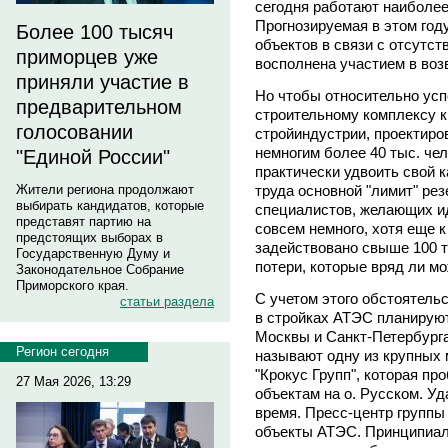
сегодня работают наиболее
Прогнозируемая в этом год
Более 100 тысяч
объектов в связи с отсутс
приморцев уже
восполнена участием в воз
приняли участие в
Но чтобы относительно усп
предварительном
строительному комплексу к
голосовании
стройиндустрии, проектир
немногим более 40 тыс. чел
"Единой России"
практически удвоить свой 
труда основной "лимит" ре
Жители региона продолжают
выбирать кандидатов, которые
специалистов, желающих ид
представят партию на
совсем немного, хотя еще к 
предстоящих выборах в
задействовано свыше 100 т
Государственную Думу и
потери, которые вряд ли м
Законодательное Собрание
Приморского края.
С учетом этого обстоятель
статьи раздела
в стройках АТЭС планируют
Москвы и Санкт-Петербурга
Регион сегодня
называют одну из крупных 
"Крокус Групп", которая пр
27 Мая 2026, 13:29
объектам на о. Русском. Уда
время. Пресс-центр группы 
объекты АТЭС. Принципиаль