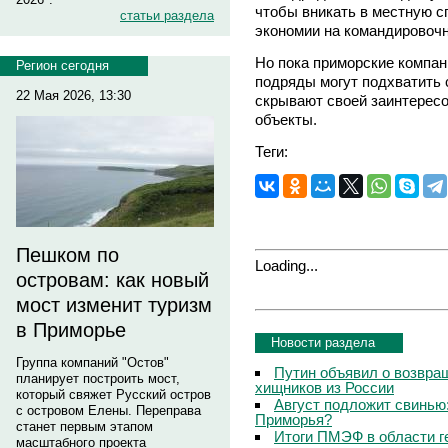
чтобы вникать в местную с
статьи раздела
экономии на командировочн
Но пока приморские компа
Регион сегодня
подряды могут подхватить с
22 Мая 2026, 13:30
скрывают своей заинтересо
объекты.
Теги:
Пешком по
Loading...
островам: как новый
мост изменит туризм
в Приморье
Новости раздела
Группа компаний "Остов"
Путин объявил о возвращ
планирует построить мост,
хищников из России
который свяжет Русский остров
Август подложит свинью:
с островом Елены. Переправа
Приморья?
станет первым этапом
Итоги ПМЭФ в области г
масштабного проекта