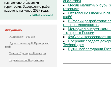
аналитики
комплексного развития
Месяц магнитных бурь: 
территории. Завершение работ
готовыми
намечено на конец 2027 года.
Отставание Овечкина от 
статьи раздела
шайб
В России разработают п
голосов мошенников
Мемориал энергетикам –
Актуально
– открыт в России
ФАС заинтересовался кн
Хабаровску - 160 лет
Сбербанк создает дочер
Адреса инвестиций. Приморский
Technologies
край
Путин поблагодарил Гре
Туризм: Приморский маршрут
Недвижимость Владивостока