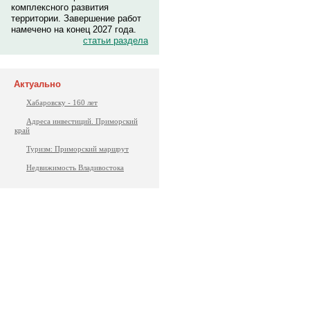
комплексного развития
территории. Завершение работ
намечено на конец 2027 года.
статьи раздела
Актуально
Хабаровску - 160 лет
Адреса инвестиций. Приморский
край
Туризм: Приморский маршрут
Недвижимость Владивостока