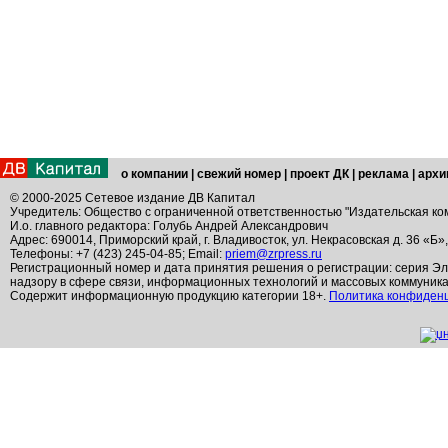
о компании
|
свежий номер
|
проект ДК
|
реклама
|
архи
© 2000-2025 Сетевое издание ДВ Капитал
Учредитель: Общество с ограниченной ответственностью "Издательская ко
И.о. главного редактора: Голубь Андрей Александрович
Адрес: 690014, Приморский край, г. Владивосток, ул. Некрасовская д. 36 «Б»
Телефоны: +7 (423) 245-04-85; Email:
priem@zrpress.ru
Регистрационный номер и дата принятия решения о регистрации: серия Эл
надзору в сфере связи, информационных технологий и массовых коммуник
Содержит информационную продукцию категории 18+.
Политика конфиден