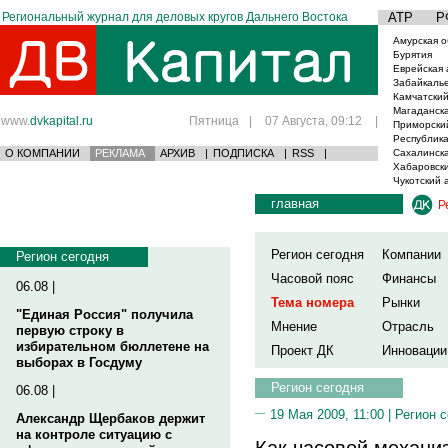
Региональный журнал для деловых кругов Дальнего Востока
АТР
Р
Амурская о
Бурятия
Еврейская 
Забайкаль
Камчатский
Магаданска
www.
dvkapital.ru
Пятница
|
07 Августа, 09:12
|
Приморски
Республика
О КОМПАНИИ
РЕКЛАМА
АРХИВ
|
ПОДПИСКА
|
RSS
|
Сахалинска
Хабаровски
Чукотский 
главная
Р
Регион сегодня
Компании
Регион сегодня
Часовой пояс
Финансы
06.08 |
Тема номера
Рынки
"Единая Россия" получила
Мнение
Отрасль
первую строку в
избирательном бюллетене на
Проект ДК
Инновации
выборах в Госдуму
Регион сегодня
06.08 |
19 Мая 2009, 11:00 |
Регион 
Александр Щербаков держит
на контроле ситуацию с
Как часовой механи