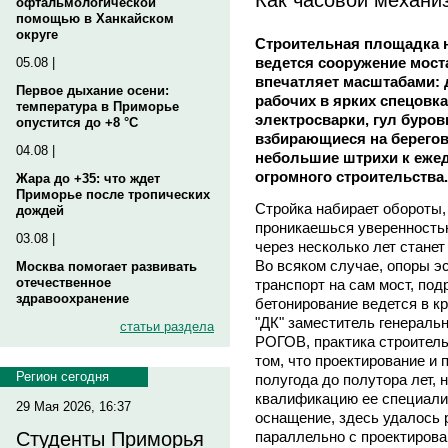
офтальмологической
помощью в Ханкайском
округе
Строительная площадка н
ведется сооружение мост
05.08 |
впечатляет масштабами: 
Первое дыхание осени:
рабочих в ярких спецовка
температура в Приморье
электросварки, гул буро
опустится до +8 °C
взбирающиеся на берегов
04.08 |
небольшие штрихи к еже
огромного строительства.
Жара до +35: что ждет
Приморье после тропических
Стройка набирает обороты, 
дождей
проникаешься уверенностью
03.08 |
через несколько лет стане
Во всяком случае, опоры э
Москва помогает развивать
отечественное
транспорт на сам мост, под
здравоохранение
бетонирование ведется в к
"ДК" заместитель генераль
статьи раздела
РОГОВ, практика строитель
том, что проектирование и 
Регион сегодня
полугода до полутора лет, 
квалификацию ее специали
29 Мая 2026, 16:37
оснащение, здесь удалось 
параллельно с проектирова
Студенты Приморья