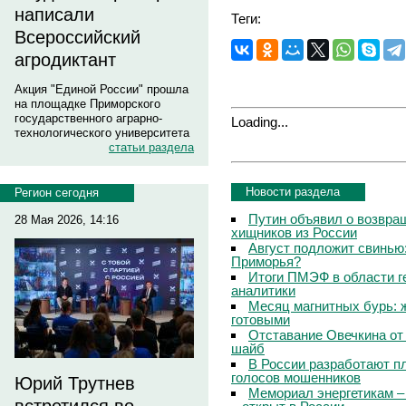
написали
Теги:
Всероссийский
агродиктант
Акция "Единой России" прошла
на площадке Приморского
государственного аграрно-
Loading...
технологического университета
статьи раздела
Новости раздела
Регион сегодня
Путин объявил о возвращ
28 Мая 2026, 14:16
хищников из России
Август подложит свинью:
Приморья?
Итоги ПМЭФ в области г
аналитики
Месяц магнитных бурь: 
готовыми
Отставание Овечкина от 
шайб
В России разработают п
голосов мошенников
Юрий Трутнев
Мемориал энергетикам –