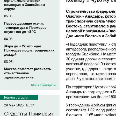
офтальмологической
помощью в Ханкайском
округе
Строительство федеральн
Омолон - Анадырь, котор
05.08 |
транспортную связь Чуко
Первое дыхание осени:
Востока, стартовало в р
температура в Приморье
целевой программы «Эко
опустится до +8 °C
Дальнего Востока и Забай
04.08 |
«Подрядчик приступил к ст
Жара до +35: что ждет
автодороги, расположенног
Приморье после тропических
городом Билибино. На мест
дождей
30 единиц дорожно-строите
03.08 |
вахтовый поселок. В насто
участке, где дороге предст
Москва помогает развивать
отечественное
перевалов», – отметил нач
здравоохранение
дорог Чукотского автоном
статьи раздела
По территории Чукотки про
Анадырь (с подъездами к Б
протяженностью более 1800
Регион сегодня
Утвержденный объем финан
29 Мая 2026, 16:37
составляет 1,92 млрд рубл
Студенты Приморья
бюджета – 1,65 млрд рубле