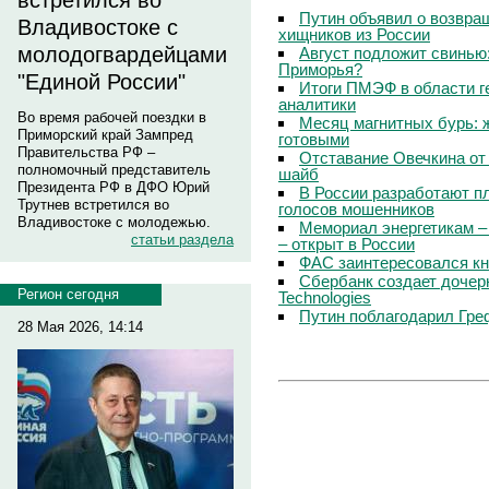
встретился во
Путин объявил о возвращ
Владивостоке с
хищников из России
молодогвардейцами
Август подложит свинью:
Приморья?
"Единой России"
Итоги ПМЭФ в области г
аналитики
Во время рабочей поездки в
Месяц магнитных бурь: 
Приморский край Зампред
готовыми
Правительства РФ –
Отставание Овечкина от 
полномочный представитель
шайб
Президента РФ в ДФО Юрий
В России разработают п
Трутнев встретился во
голосов мошенников
Владивостоке с молодежью.
Мемориал энергетикам –
статьи раздела
– открыт в России
ФАС заинтересовался кн
Сбербанк создает дочер
Регион сегодня
Technologies
Путин поблагодарил Гре
28 Мая 2026, 14:14