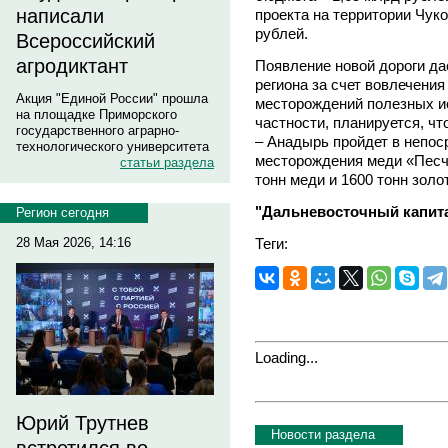
написали
проекта на территории Чук
рублей.
Всероссийский
агродиктант
Появление новой дороги д
региона за счет вовлечени
Акция "Единой России" прошла
месторождений полезных и
на площадке Приморского
частности, планируется, ч
государственного аграрно-
– Анадырь пройдет в непоср
технологического университета
месторождения меди «Песч
статьи раздела
тонн меди и 1600 тонн золо
"Дальневосточный капита
Регион сегодня
Теги:
28 Мая 2026, 14:16
Loading...
Юрий Трутнев
Новости раздела