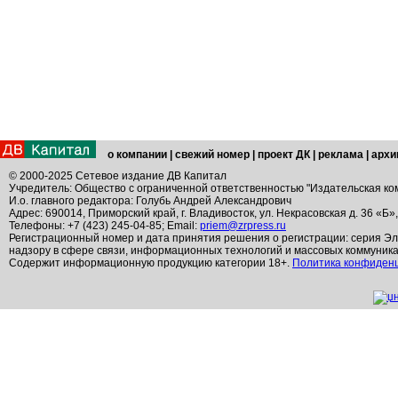
о компании
|
свежий номер
|
проект ДК
|
реклама
|
архи
© 2000-2025 Сетевое издание ДВ Капитал
Учредитель: Общество с ограниченной ответственностью "Издательская ко
И.о. главного редактора: Голубь Андрей Александрович
Адрес: 690014, Приморский край, г. Владивосток, ул. Некрасовская д. 36 «Б»
Телефоны: +7 (423) 245-04-85; Email:
priem@zrpress.ru
Регистрационный номер и дата принятия решения о регистрации: серия Эл
надзору в сфере связи, информационных технологий и массовых коммуник
Содержит информационную продукцию категории 18+.
Политика конфиден