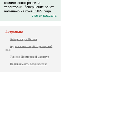
комплексного развития
территории. Завершение работ
намечено на конец 2027 года.
статьи раздела
Актуально
Хабаровску - 160 лет
Адреса инвестиций. Приморский
край
Туризм: Приморский маршрут
Недвижимость Владивостока