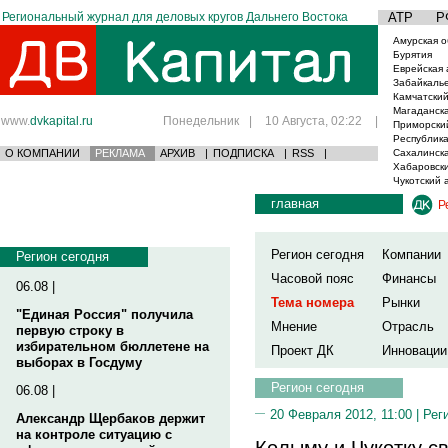
Региональный журнал для деловых кругов Дальнего Востока
АТР
Р
Амурская о
Бурятия
Еврейская 
Забайкаль
Камчатский
Магаданска
www.
dvkapital.ru
Понедельник
|
10 Августа, 02:22
|
Приморски
Республика
О КОМПАНИИ
РЕКЛАМА
АРХИВ
|
ПОДПИСКА
|
RSS
|
Сахалинска
Хабаровски
Чукотский 
главная
Р
Регион сегодня
Компании
Регион сегодня
Часовой пояс
Финансы
06.08 |
Тема номера
Рынки
"Единая Россия" получила
Мнение
Отрасль
первую строку в
избирательном бюллетене на
Проект ДК
Инновации
выборах в Госдуму
Регион сегодня
06.08 |
20 Февраля 2012, 11:00 |
Рег
Александр Щербаков держит
на контроле ситуацию с
Колыму и Чукотку с