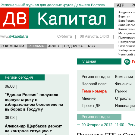
Региональный журнал для деловых кругов Дальнего Востока
АТР
Р
Амурская о
Бурятия
Еврейская 
Забайкаль
Камчатский
Магаданска
www.
dvkapital.ru
Суббота
|
08 Августа, 14:43
|
Приморски
Республика
О КОМПАНИИ
РЕКЛАМА
АРХИВ
|
ПОДПИСКА
|
RSS
|
Сахалинска
Хабаровски
Чукотский 
главная
Р
Регион сегодня
Компании
Регион сегодня
Часовой пояс
Финансы
06.08 |
Тема номера
Рынки
"Единая Россия" получила
Мнение
Отрасль
первую строку в
избирательном бюллетене на
Проект ДК
Инновации
выборах в Госдуму
Регион сегодня
06.08 |
20 Февраля 2012, 11:00 |
Рег
Александр Щербаков держит
на контроле ситуацию с
Поставки СПГ с Са