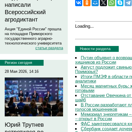
написали
Всероссийский
агродиктант
Loading...
Акция "Единой России" прошла
на площадке Приморского
государственного аграрно-
технологического университета
статьи раздела
Новости раздела
Путин объявил о возвращ
хищников из России
Регион сегодня
Август подложит свинью:
Приморья?
28 Мая 2026, 14:16
Итоги ПМЭФ в области г
аналитики
Месяц магнитных бурь: 
готовыми
Отставание Овечкина от 
шайб
В России разработают п
голосов мошенников
Мемориал энергетикам –
– открыт в России
ФАС заинтересовался кн
Юрий Трутнев
Сбербанк создает дочер