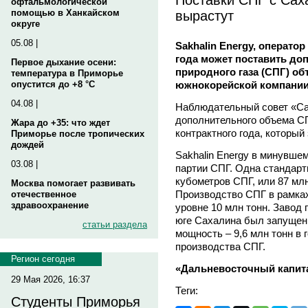
офтальмологической
вырастут
помощью в Ханкайском
округе
05.08 |
Sakhalin Energy, оператор
года может поставить д
Первое дыхание осени:
природного газа (СПГ) о
температура в Приморье
южнокорейской компании 
опустится до +8 °C
04.08 |
Наблюдательный совет «Са
дополнительного объема СП
Жара до +35: что ждет
контрактного года, который
Приморье после тропических
дождей
Sakhalin Energy в минувше
03.08 |
партии СПГ. Одна стандарт
кубометров СПГ, или 87 млн
Москва помогает развивать
Производство СПГ в рамках
отечественное
здравоохранение
уровне 10 млн тонн. Завод 
юге Сахалина был запущен 
статьи раздела
мощность – 9,6 млн тонн в 
производства СПГ.
Регион сегодня
«Дальневосточный капит
29 Мая 2026, 16:37
Теги:
Студенты Приморья