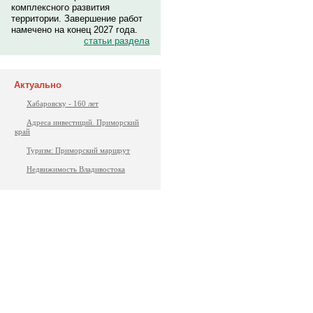
комплексного развития
территории. Завершение работ
намечено на конец 2027 года.
статьи раздела
Актуально
Хабаровску - 160 лет
Адреса инвестиций. Приморский
край
Туризм: Приморский маршрут
Недвижимость Владивостока