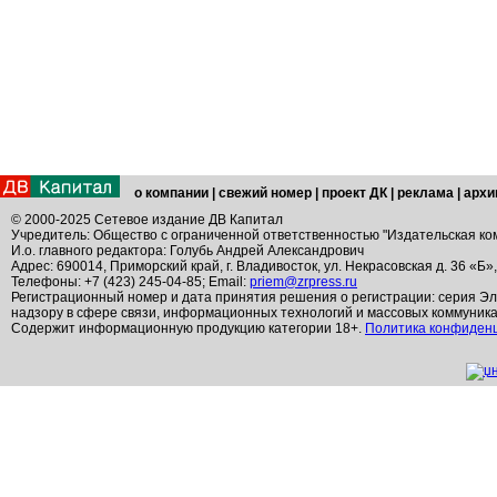
о компании
|
свежий номер
|
проект ДК
|
реклама
|
архи
© 2000-2025 Сетевое издание ДВ Капитал
Учредитель: Общество с ограниченной ответственностью "Издательская ко
И.о. главного редактора: Голубь Андрей Александрович
Адрес: 690014, Приморский край, г. Владивосток, ул. Некрасовская д. 36 «Б»
Телефоны: +7 (423) 245-04-85; Email:
priem@zrpress.ru
Регистрационный номер и дата принятия решения о регистрации: серия Эл
надзору в сфере связи, информационных технологий и массовых коммуник
Содержит информационную продукцию категории 18+.
Политика конфиден