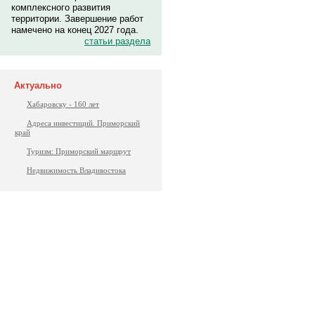
комплексного развития
территории. Завершение работ
намечено на конец 2027 года.
статьи раздела
Актуально
Хабаровску - 160 лет
Адреса инвестиций. Приморский
край
Туризм: Приморский маршрут
Недвижимость Владивостока