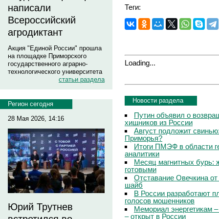
написали
Теги:
Всероссийский
агродиктант
Акция "Единой России" прошла
на площадке Приморского
Loading...
государственного аграрно-
технологического университета
статьи раздела
Новости раздела
Регион сегодня
Путин объявил о возвращ
28 Мая 2026, 14:16
хищников из России
Август подложит свинью:
Приморья?
Итоги ПМЭФ в области г
аналитики
Месяц магнитных бурь: 
готовыми
Отставание Овечкина от 
шайб
В России разработают п
голосов мошенников
Юрий Трутнев
Мемориал энергетикам –
– открыт в России