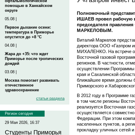
офтальмологической
помощью в Ханкайском
округе
Полномочный представит
ИШАЕВ провел рабочую в
05.08 |
председателя правления
Первое дыхание осени:
МАРКЕЛОВЫМ.
температура в Приморье
опустится до +8 °C
Виталий Маркелов представ
директора ООО «Газпром и
04.08 |
МИХАЛЕНКО. На встрече о
Жара до +35: что ждет
Восточной газовой програм
Приморье после тропических
регионов. В частности, отм
дождей
осуществлении Программы 
03.08 |
края и Сахалинской област
ближайшее время должны б
Москва помогает развивать
отечественное
Приморского и Хабаровског
здравоохранение
В 2012 году в Программе г
статьи раздела
в том числе регионы Восточ
реализуется Восточная газ
осуществляется совместно
Регион сегодня
Федерации. При этом компа
29 Мая 2026, 16:37
населенных пунктов, а рег
прокладку уличных сетей и 
Студенты Приморья