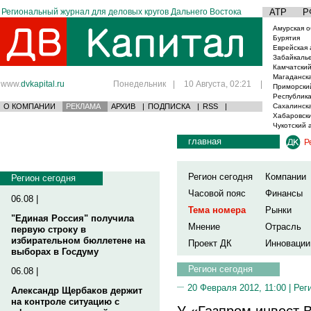
Региональный журнал для деловых кругов Дальнего Востока
АТР
Р
Амурская о
Бурятия
Еврейская 
Забайкаль
Камчатский
Магаданска
www.
dvkapital.ru
Понедельник
|
10 Августа, 02:21
|
Приморски
Республика
О КОМПАНИИ
РЕКЛАМА
АРХИВ
|
ПОДПИСКА
|
RSS
|
Сахалинска
Хабаровски
Чукотский 
главная
Р
Регион сегодня
Компании
Регион сегодня
Часовой пояс
Финансы
06.08 |
Тема номера
Рынки
"Единая Россия" получила
Мнение
Отрасль
первую строку в
избирательном бюллетене на
Проект ДК
Инновации
выборах в Госдуму
Регион сегодня
06.08 |
20 Февраля 2012, 11:00 |
Рег
Александр Щербаков держит
на контроле ситуацию с
У «Газпром инвест 