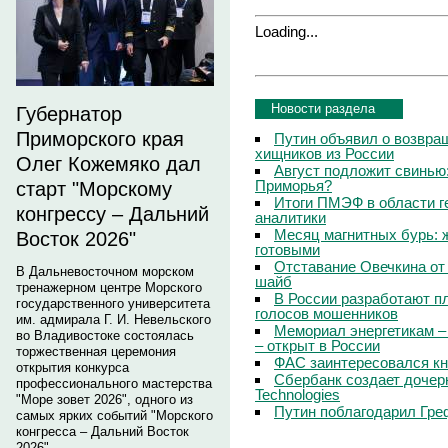
Loading...
Новости раздела
Губернатор
Приморского края
Путин объявил о возвращ
хищников из России
Олег Кожемяко дал
Август подложит свинью:
Приморья?
старт "Морскому
Итоги ПМЭФ в области г
конгрессу – Дальний
аналитики
Месяц магнитных бурь: 
Восток 2026"
готовыми
Отставание Овечкина от 
В Дальневосточном морском
шайб
тренажерном центре Морского
В России разработают п
государственного университета
голосов мошенников
им. адмирала Г. И. Невельского
Мемориал энергетикам –
во Владивостоке состоялась
– открыт в России
торжественная церемония
ФАС заинтересовался кн
открытия конкурса
Сбербанк создает дочер
профессионального мастерства
Technologies
"Море зовет 2026", одного из
Путин поблагодарил Гре
самых ярких событий "Морского
конгресса – Дальний Восток
2026".