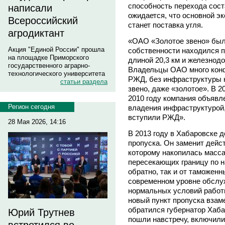
способность перехода соста
написали
ожидается, что основной э
Всероссийский
станет поставка угля.
агродиктант
«ОАО «Золотое звено» было
Акция "Единой России" прошла
собственности находился п
на площадке Приморского
длиной 20,3 км и железнод
государственного аграрно-
Владельцы ОАО много конф
технологического университета
РЖД, без инфраструктуры 
статьи раздела
звено, даже «золотое». В 2
2010 году компания объявле
Регион сегодня
владения инфраструктурой
вступили РЖД».
28 Мая 2026, 14:16
В 2013 году в Хабаровске 
пропуска. Он заменит дейс
которому накопилась масса
пересекающих границу по 
обратно, так и от таможен
современном уровне обслуж
нормальных условий работы
новый пункт пропуска взам
обратился губернатор Хаб
Юрий Трутнев
пошли навстречу, включили