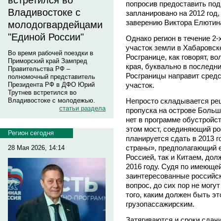
встретился во
попросив предоставить под
Владивостоке с
запланировано на 2012 год, 
заверению Виктора Елютина
молодогвардейцами
"Единой России"
Однако регион в течение 2-
участок земли в Хабаровск
Во время рабочей поездки в
Росгранице, как говорят, 
Приморский край Зампред
края, буквально в последни
Правительства РФ –
Росграницы направит средс
полномочный представитель
участок.
Президента РФ в ДФО Юрий
Трутнев встретился во
Непросто складывается ре
Владивостоке с молодежью.
статьи раздела
пропуска на острове Больш
нет в программе обустройст
этом мост, соединяющий ро
Регион сегодня
планируется сдать в 2013 г
страны», предполагающий е
28 Мая 2026, 14:14
Россией, так и Китаем, дол
2016 году. Судя по имеюще
заинтересованные российс
вопрос, до сих пор не могу
того, каким должен быть эт
грузопассажирским.
Затягиваются и сроки сдач