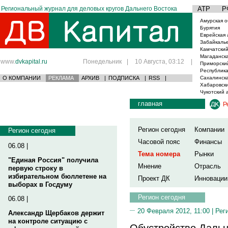
Региональный журнал для деловых кругов Дальнего Востока
АТР
Р
Амурская о
Бурятия
Еврейская 
Забайкаль
Камчатский
Магаданска
www.
dvkapital.ru
Понедельник
|
10 Августа, 03:12
|
Приморски
Республика
О КОМПАНИИ
РЕКЛАМА
АРХИВ
|
ПОДПИСКА
|
RSS
|
Сахалинска
Хабаровски
Чукотский 
главная
Р
Регион сегодня
Компании
Регион сегодня
Часовой пояс
Финансы
06.08 |
Тема номера
Рынки
"Единая Россия" получила
Мнение
Отрасль
первую строку в
избирательном бюллетене на
Проект ДК
Инновации
выборах в Госдуму
Регион сегодня
06.08 |
20 Февраля 2012, 11:00 |
Рег
Александр Щербаков держит
на контроле ситуацию с
Обустройство Дальн