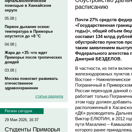
офтальмологической
расписанию
помощью в Ханкайском
округе
05.08 |
Почти 27% средств феде
«Государственная границ
Первое дыхание осени:
годы)», общий объем бю
температура в Приморье
составит 134 млрд рублей
опустится до +8 °C
обустройство пунктов пр
04.08 |
таким заявлением выступ
Жара до +35: что ждет
Федерального агентства 
Приморье после тропических
Дмитрий БЕЗДЕЛОВ.
дождей
В частности, из пяти включ
03.08 |
железнодорожных пунктов п
Москва помогает развивать
Востоке – Нижнеленинское 
отечественное
Пограничный в Приморском 
здравоохранение
России переходов данной 
работает только Пограничн
статьи раздела
этом году должен добавить
расположенный в Хасанско
Регион сегодня
«ДК» руководитель Дальне
Виктор ЕЛЮТИН, в 2012 го
29 Мая 2026, 16:37
пути Махалино – Камышовая
Студенты Приморья
которого ранее принадлеж