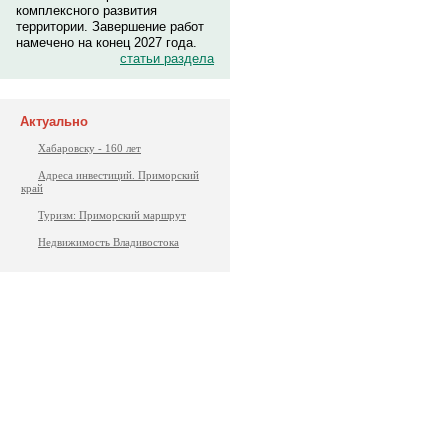
комплексного развития
территории. Завершение работ
намечено на конец 2027 года.
статьи раздела
Актуально
Хабаровску - 160 лет
Адреса инвестиций. Приморский
край
Туризм: Приморский маршрут
Недвижимость Владивостока