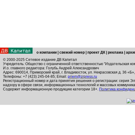
о компании
|
свежий номер
|
проект ДК
|
реклама
|
архи
© 2000-2025 Сетевое издание ДВ Капитал
Учредитель: Общество с ограниченной ответственностью "Издательская ко
И.о. главного редактора: Голубь Андрей Александрович
Адрес: 690014, Приморский край, г. Владивосток, ул. Некрасовская д. 36 «Б»
Телефоны: +7 (423) 245-04-85; Email:
priem@zrpress.ru
Регистрационный номер и дата принятия решения о регистрации: серия Эл
надзору в сфере связи, информационных технологий и массовых коммуник
Содержит информационную продукцию категории 18+.
Политика конфиден