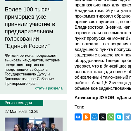
предназначенных для прие
Более 100 тысяч
Владивостоке. Эту ситуац
прокомментировал образно:
приморцев уже
пришивают пуговицы, но не 
приняли участие в
Владивостока Кневичи, нап
предварительном
аэровокзального комплекса,
голосовании
пункт пропуска не может б
нет вокзала – нет погранич
"Единой России"
воздушного пункта пропуск
задержки с выделением по
Жители региона продолжают
оборудования. Теперь проб
выбирать кандидатов, которые
представят партию на
уверяет, что в ближайшее 
предстоящих выборах в
оснастят площади новым об
Государственную Думу и
обновленный таможенный п
Законодательное Собрание
работы. А за 1,5-2 месяца
Приморского края.
объеме все задействованны
статьи раздела
Александр ЗУБОВ, «Даль
Регион сегодня
Теги:
27 Мая 2026, 13:29