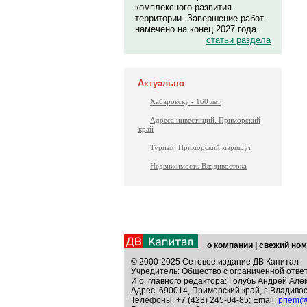
комплексного развития
территории. Завершение работ
намечено на конец 2027 года.
статьи раздела
Актуально
Хабаровску - 160 лет
Адреса инвестиций. Приморский
край
Туризм: Приморский маршрут
Недвижимость Владивостока
о компании
|
свежий ном
© 2000-2025 Сетевое издание ДВ Капитал
Учредитель: Общество с ограниченной отве
И.о. главного редактора: Голубь Андрей Але
Адрес: 690014, Приморский край, г. Владивос
Телефоны: +7 (423) 245-04-85; Email:
priem@