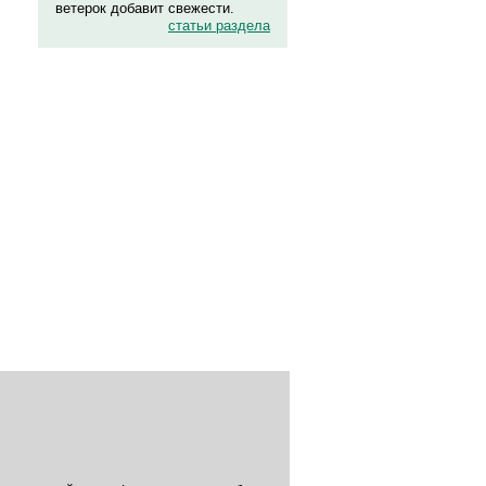
ветерок добавит свежести.
статьи раздела