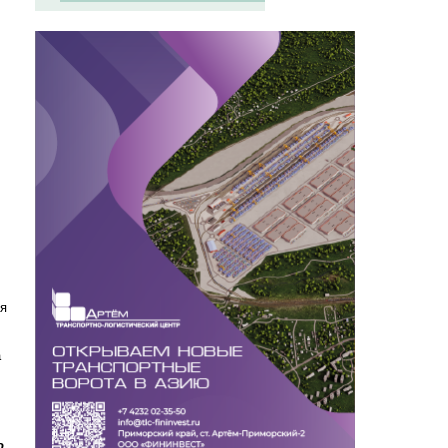
бя
а
о