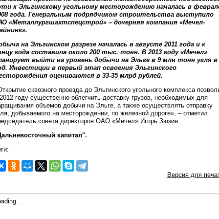
ути к Эльгинскому угольному месторождению началась в феврал
008 года. Генеральным подрядчиком строительства выступило
АО «Металлургшахтспецстрой» – дочерняя компания «Мечел-
айнинг».
обыча на Эльгинском разрезе началась в августе 2011 года и к
онцу года составила около 200 тыс. тонн. В 2013 году «Мечел»
ланирует выйти на уровень добычи на Эльге в 9 млн тонн угля в
од. Инвестиции в первый этап освоения Эльгинского
есторождения оцениваются в 33-35 млрд рублей.
Открытие сквозного проезда до Эльгинского угольного комплекса позвол
 2012 году существенно облегчить доставку грузов, необходимых для
аращивания объемов добычи на Эльге, а также осуществлять отправку
гля, добываемого на месторождении, по железной дороге», – отметил
редседатель совета директоров ОАО «Мечел» Игорь Зюзин.
Дальневосточный капитал".
ги:
Версия для печа
ading...