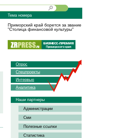
Тема номера
Приморский край борется за звание
"Столица финансовой культуры"
Опрос
Спецпроекты
Интервью
Аналитика
Наши партнеры
Администрации
Сми
Полезные ссылки
Статистика