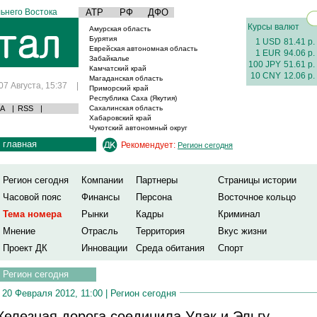
ьнего Востока
АТР
РФ
ДФО
Курсы валют
Амурская область
Бурятия
1 USD
81.41 р.
Еврейская автономная область
1 EUR
94.06 р.
Забайкалье
100 JPY
51.61 р.
Камчатский край
10 CNY
12.06 р.
Магаданская область
07 Августа, 15:37
|
Приморский край
Республика Саха (Якутия)
А
|
RSS
|
Сахалинская область
Хабаровский край
Чукотский автономный округ
главная
Рекомендует:
Регион сегодня
Регион сегодня
Компании
Партнеры
Страницы истории
Часовой пояс
Финансы
Персона
Восточное кольцо
Тема номера
Рынки
Кадры
Криминал
Мнение
Отрасль
Территория
Вкус жизни
Проект ДК
Инновации
Среда обитания
Спорт
Регион сегодня
20 Февраля 2012, 11:00 |
Регион сегодня
елезная дорога соединила Улак и Эльгу