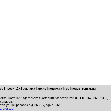
ер
|
проект ДК
|
реклама
|
архив
|
подписка
|
rss
|
поиск
|
контакты
тственностью "Издательская компания "Золотой Рог" (ОГРН 1162536095358)
ксандрович
ток, ул. Некрасовская д. 36 «Б», офис 606;
zrpress.ru