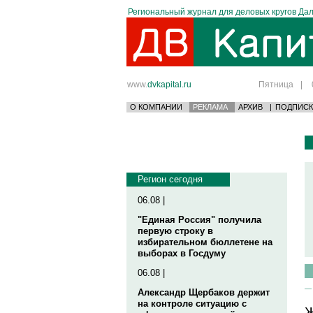
Региональный журнал для деловых кругов Дал
www.
dvkapital.ru
Пятница
|
О КОМПАНИИ
РЕКЛАМА
АРХИВ
|
ПОДПИСК
Регион сегодня
06.08 |
"Единая Россия" получила
первую строку в
избирательном бюллетене на
выборах в Госдуму
06.08 |
Александр Щербаков держит
на контроле ситуацию с
Ж