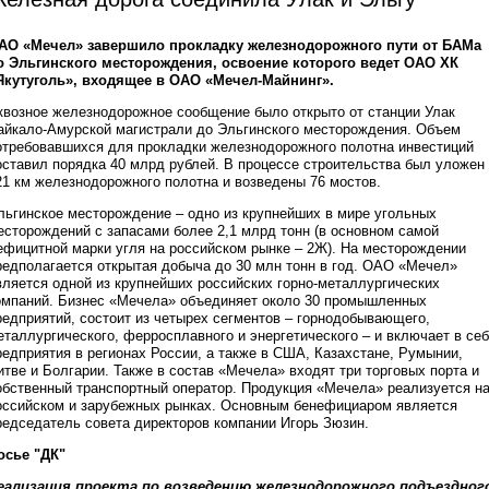
АО «Мечел» завершило прокладку железнодорожного пути от БАМа
о Эльгинского месторождения, освоение которого ведет ОАО ХК
Якутуголь», входящее в ОАО «Мечел-Майнинг».
квозное железнодорожное сообщение было открыто от станции Улак
айкало-Амурской магистрали до Эльгинского месторождения. Объем
отребовавшихся для прокладки железнодорожного полотна инвестиций
оставил порядка 40 млрд рублей. В процессе строительства был уложен
21 км железнодорожного полотна и возведены 76 мостов.
льгинское месторождение – одно из крупнейших в мире угольных
есторождений с запасами более 2,1 млрд тонн (в основном самой
ефицитной марки угля на российском рынке – 2Ж). На месторождении
редполагается открытая добыча до 30 млн тонн в год. ОАО «Мечел»
вляется одной из крупнейших российских горно-металлургических
омпаний. Бизнес «Мечела» объединяет около 30 промышленных
редприятий, состоит из четырех сегментов – горнодобывающего,
еталлургического, ферросплавного и энергетического – и включает в се
редприятия в регионах России, а также в США, Казахстане, Румынии,
итве и Болгарии. Также в состав «Мечела» входят три торговых порта и
обственный транспортный оператор. Продукция «Мечела» реализуется н
оссийском и зарубежных рынках. Основным бенефициаром является
редседатель совета директоров компании Игорь Зюзин.
осье "ДК"
еализация проекта по возведению железнодорожного подъездног