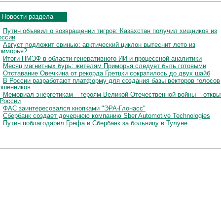
Новости раздела
Путин объявил о возвращении тигров: Казахстан получил хищников из
оссии
Август подложит свинью: арктический циклон вытеснит лето из
риморья?
Итоги ПМЭФ в области генеративного ИИ и процессной аналитики
Месяц магнитных бурь: жителям Приморья следует быть готовыми
Отставание Овечкина от рекорда Гретцки сократилось до двух шайб
В России разработают платформу для создания базы векторов голосов
ошенников
Мемориал энергетикам – героям Великой Отечественной войны – откры
 России
ФАС заинтересовался кнопками "ЭРА-Глонасс"
Сбербанк создает дочернюю компанию Sber Automotive Technologies
Путин поблагодарил Грефа и Сбербанк за больницу в Тулуне