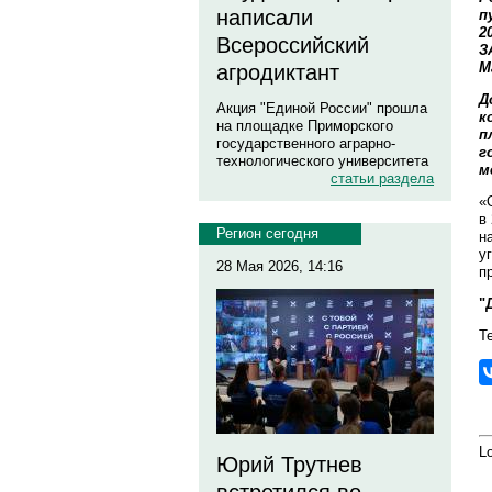
написали
п
2
Всероссийский
З
М
агродиктант
Д
Акция "Единой России" прошла
к
на площадке Приморского
п
государственного аграрно-
г
технологического университета
м
статьи раздела
«
в
Регион сегодня
н
у
28 Мая 2026, 14:16
п
"
Те
Lo
Юрий Трутнев