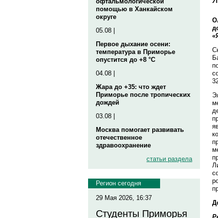
офтальмологической
помощью в Ханкайском
округе
О
д
05.08 |
«
Первое дыхание осени:
С
температура в Приморье
Б
опустится до +8 °C
п
с
04.08 |
3
Жара до +35: что ждет
Приморье после тропических
Э
дождей
м
д
03.08 |
п
я
Москва помогает развивать
к
отечественное
п
здравоохранение
м
п
статьи раздела
Л
с
р
Регион сегодня
п
29 Мая 2026, 16:37
Д
Студенты Приморья
Р