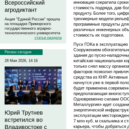
Всероссийский
инновация сократила сроки п
стоимость подряда, дав бо
агродиктант
продукту. Более того, циф
трехмерные модели рельефа
Акция "Единой России" прошла
программные продукты для
на площадке Приморского
государственного аграрно-
различных инженерных объе
технологического университета
стоимость их подготовки.
статьи раздела
Пуск ГОКа в эксплуатацию 
Сооружением обогатительно
Регион сегодня
здания до пуско-наладочны
китайская национальная ко
28 Мая 2026, 14:16
только снял массу организа
факторов позволил привлеч
средства из КНР. Активные
начнутся уже в первой пол
будет применена современн
предполагающая многоступ
Одновременно силами ООО
Металлургия» идет создани
энергетической инфраструк
Юрий Трутнев
эксплуатации месторожден
встретился во
7 млн куб. м скальника и с
карьера, чтобы добраться 
Владивостоке с