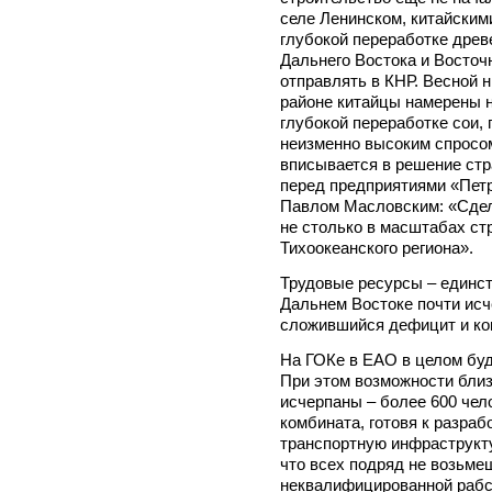
селе Ленинском, китайским
глубокой переработке древ
Дальнего Востока и Восточ
отправлять в КНР. Весной 
районе китайцы намерены н
глубокой переработке сои, 
неизменно высоким спросо
вписывается в решение стр
перед предприятиями «Пет
Павлом Масловским: «Сдел
не столько в масштабах ст
Тихоокеанского региона».
Трудовые ресурсы – единст
Дальнем Востоке почти исч
сложившийся дефицит и ко
На ГОКе в ЕАО в целом буду
При этом возможности бли
исчерпаны – более 600 чел
комбината, готовя к разра
транспортную инфраструкту
что всех подряд не возьме
неквалифицированной рабс