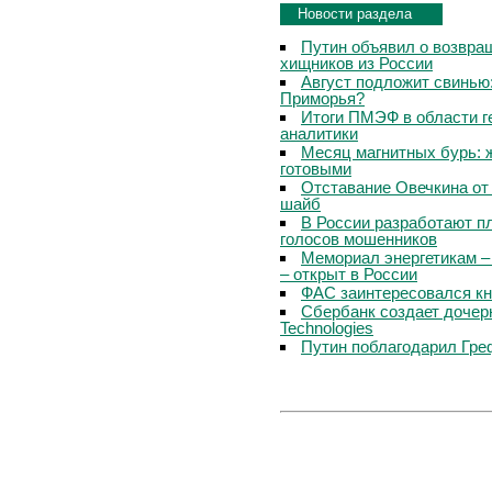
Новости раздела
Путин объявил о возвращ
хищников из России
Август подложит свинью:
Приморья?
Итоги ПМЭФ в области г
аналитики
Месяц магнитных бурь: 
готовыми
Отставание Овечкина от 
шайб
В России разработают п
голосов мошенников
Мемориал энергетикам –
– открыт в России
ФАС заинтересовался кн
Сбербанк создает дочер
Technologies
Путин поблагодарил Гре