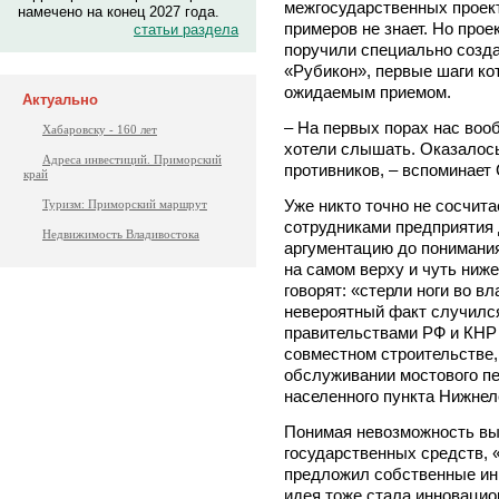
межгосударственных проек
намечено на конец 2027 года.
примеров не знает. Но прое
статьи раздела
поручили специально созд
«Рубикон», первые шаги ко
ожидаемым приемом.
Актуально
– На первых порах нас воо
Хабаровску - 160 лет
хотели слышать. Оказалось
Адреса инвестиций. Приморский
противников, – вспоминает 
край
Уже никто точно не сосчит
Туризм: Приморский маршрут
сотрудниками предприятия 
Недвижимость Владивостока
аргументацию до понимания
на самом верху и чуть ниж
говорят: «стерли ноги во в
невероятный факт случился
правительствами РФ и КНР
совместном строительстве,
обслуживании мостового пе
населенного пункта Нижнел
Понимая невозможность вы
государственных средств, 
предложил собственные ин
идея тоже стала инновацио