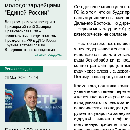
молодогвардейцами
Сегодня еще можно услыша
"Единой России"
ГОКа в том, что он будет п
самым усилению сложившей
Во время рабочей поездки в
Дальнего Востока. Но дир
Приморский край Зампред
– Черная металлургия» Арт
Правительства РФ –
категорически не согласен:
полномочный представитель
Президента РФ в ДФО Юрий
– Чистое сырье поставляют
Трутнев встретился во
у них содержание железа в 
Владивостоке с молодежью.
использовать ее для метал
статьи раздела
руды без обработки не пр
концентрат с 65-процентны
Регион сегодня
руду через сложные, дорог
Потому наша продукция явл
28 Мая 2026, 14:14
Кроме того, политика комп
увеличение степени переде
«железная» логика развити
вкладываются в реализаци
классическая, но недоступн
ругает государство за неум
с другой – вывозит в офшо
полученную прибыль. Благ
реинвестирования «Петропа