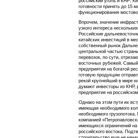
российский уголь и КНР: К
готовности принять до 15 м
функционирования мостово
Впрочем, значение инфраст
узкого интереса нескольки
Российские дальневосточни
китайских инвестиций в м
собственный рынок Дальнег
центральной частью стран
перевозок, по сути, отрез
восточных рубежей. Самый 
предприятия на богатой ре
готовую продукцию отправл
рекой крупнейший в мире ки
думают инвесторы из КНР, 
предприятия на российском
Однако на этом пути их вст
имеющая необходимого кол
необходимого грузопотока.
компанией «Петропавловск
имеющихся ограничений на 
российского востока. Подт
строительство еще не нача