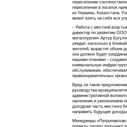
переселению соотечественн
переселения в поселок при
из Украины, Казахстана, Уз
может взять на себя все у
– Работа с местной власть
директор по развитию ООО
металлургия» Артур Бугуло
увидит, насколько в ближа
жителей, вырастет объем д
оно должно будет координи
нашими планами – создава
коммунальную инфраструкт
обслуживание, обеспечива
правоохранительных органов
Вряд ли такое предложение
руководства муниципалитет
административной волокито
населения и увеличением о
доходная часть местного б
направить будущие доходы,
Менеджеры «Петропавловск
проекты группы получают в