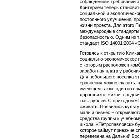
соблюдением требований эк
Критерием теперь становит
социальной и экологической
постоянного улучшения, про
жизни проекта. Для этого 
международные стандарты 
безопасностью. Одним из 
стандарт ISO 14001:2004 «
Готовясь к открытию Кимка
социально-экономическое п
с которым расположен комб
заработная плата у рабочих
Для небольшого поселка эт
сравнения можно сказать, 
имеющем также один из сам
дороговизне жизни, средня
тыс. рублей. С приходом «
оживать. Появились культу
малый бизнес – открываютс
средства группы к учебном
школа. «Петропавловск» бу
которое займут приезжие с
перевезена на Дальний Вос