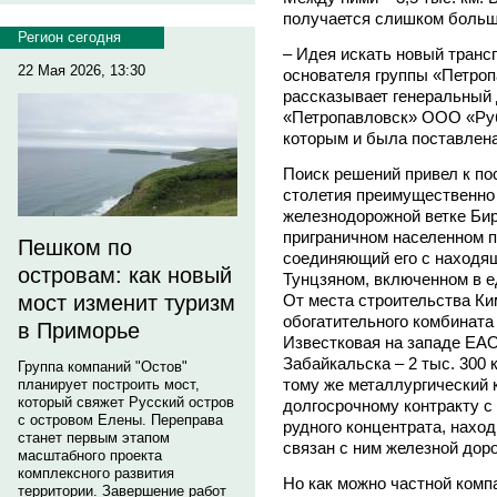
получается слишком больши
Регион сегодня
– Идея искать новый транс
22 Мая 2026, 13:30
основателя группы «Петр
рассказывает генеральный 
«Петропавловск» ООО «Ру
которым и была поставлен
Поиск решений привел к по
столетия преимущественно
железнодорожной ветке Би
приграничном населенном п
Пешком по
соединяющий его с находя
островам: как новый
Тунцзяном, включенном в е
От места строительства Ки
мост изменит туризм
обогатительного комбината
в Приморье
Известковая на западе ЕАО 
Забайкальска – 2 тыс. 300 
Группа компаний "Остов"
тому же металлургический 
планирует построить мост,
который свяжет Русский остров
долгосрочному контракту с
с островом Елены. Переправа
рудного концентрата, наход
станет первым этапом
связан с ним железной доро
масштабного проекта
комплексного развития
Но как можно частной комп
территории. Завершение работ