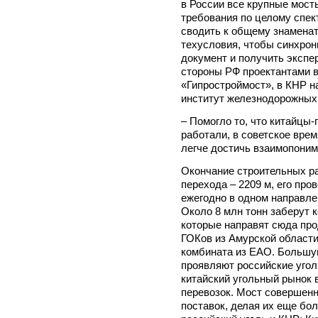
в России все крупные мост
требования по целому спек
сводить к общему знамена
техусловия, чтобы синхрон
документ и получить экспе
стороны РФ проектантами 
«Гипростроймост», в КНР н
институт железнодорожных
– Помогло то, что китайцы
работали, в советское вре
легче достичь взаимопоним
Окончание строительных ра
перехода – 2209 м, его про
ежегодно в одном направлен
Около 8 млн тонн заберут 
которые направят сюда про
ГОКов из Амурской области
комбината из ЕАО. Большу
проявляют российские угол
китайский угольный рынок 
перевозок. Мост совершенн
поставок, делая их еще бо