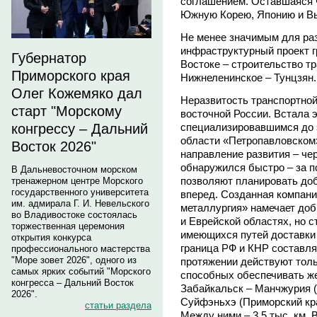
соглашением. Оставшаяся ч
Южную Корею, Японию и Вь
Не менее значимым для ра
инфраструктурный проект 
Губернатор
Востоке – строительство т
Приморского края
Нижнеленинское – Тунцзян.
Олег Кожемяко дал
Неразвитость транспортно
старт "Морскому
восточной России. Встала 
специализировавшимся до э
конгрессу – Дальний
области «Петропавловском
Восток 2026"
направление развития – че
обнаружился быстро – за 
В Дальневосточном морском
позволяют планировать доб
тренажерном центре Морского
государственного университета
вперед. Созданная компани
им. адмирала Г. И. Невельского
металлургия» намечает доб
во Владивостоке состоялась
и Еврейской областях, но 
торжественная церемония
имеющихся путей доставки
открытия конкурса
граница РФ и КНР составляе
профессионального мастерства
"Море зовет 2026", одного из
протяжении действуют толь
самых ярких событий "Морского
способных обеспечивать ж
конгресса – Дальний Восток
Забайкальск – Манчжурия (
2026".
Суйфэньхэ (Приморский кра
статьи раздела
Между ними – 3,5 тыс. км. 