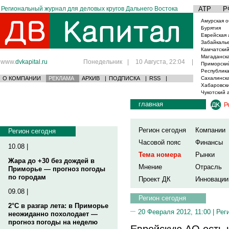
Региональный журнал для деловых кругов Дальнего Востока
АТР
Р
Амурская о
Бурятия
Еврейская 
Забайкаль
Камчатский
Магаданска
www.
dvkapital.ru
Понедельник
|
10 Августа, 22:04
|
Приморски
Республика
О КОМПАНИИ
РЕКЛАМА
АРХИВ
|
ПОДПИСКА
|
RSS
|
Сахалинска
Хабаровски
Чукотский 
главная
Р
Регион сегодня
Компании
Регион сегодня
Часовой пояс
Финансы
10.08 |
Тема номера
Рынки
Жара до +30 без дождей в
Мнение
Отрасль
Приморье — прогноз погоды
по городам
Проект ДК
Инновации
09.08 |
Регион сегодня
2°C в разгар лета: в Приморье
20 Февраля 2012, 11:00 |
Рег
неожиданно похолодает —
прогноз погоды на неделю
Еврейскую АО есть 