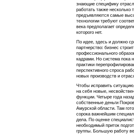
знающие специфику отрасл
работать также несколько 
предъявляются самые высо
технологии требуют соотве
века предполагает определ
которого нет.
По идее, здесь и должно с
партнерство: бизнес строит
профессионального образо
кадрами. Но система пока н
практики перепрофилирова
перспективного спроса раб
новых производств и отрас
Чтобы исправить ситуацию
на себя новые, несвойств
функции. Четыре года назад
собственные деньги Покров
Амурской области. Там гот
сорока важнейшим специал
дела. По оценке специалист
необходимый приток подго
группы. Большую работу в