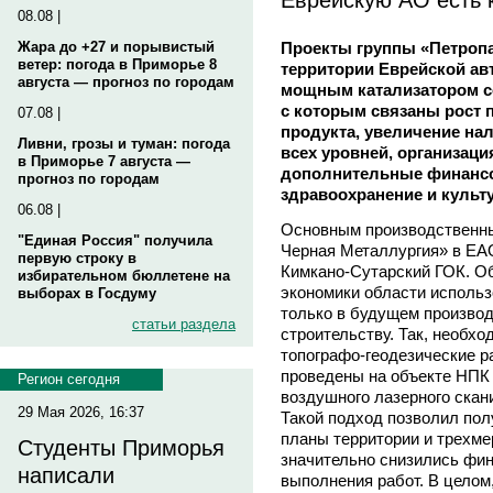
08.08 |
Проекты группы «Петропа
Жара до +27 и порывистый
ветер: погода в Приморье 8
территории Еврейской ав
августа — прогноз по городам
мощным катализатором с
с которым связаны рост 
07.08 |
продукта, увеличение на
Ливни, грозы и туман: погода
всех уровней, организаци
в Приморье 7 августа —
дополнительные финансо
прогноз по городам
здравоохранение и культу
06.08 |
Основным производственн
"Единая Россия" получила
Черная Металлургия» в ЕА
первую строку в
Кимкано-Сутарский ГОК. О
избирательном бюллетене на
экономики области исполь
выборах в Госдуму
только в будущем производс
статьи раздела
строительству. Так, необхо
топографо-геодезические р
проведены на объекте НПК
Регион сегодня
воздушного лазерного скан
29 Мая 2026, 16:37
Такой подход позволил по
планы территории и трехм
Студенты Приморья
значительно снизились фин
написали
выполнения работ. В целом