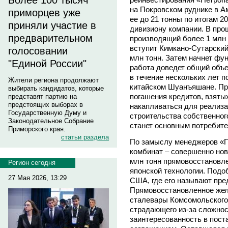
Более 100 тысяч
на Покровском руднике в А
приморцев уже
ее до 21 тонны по итогам 
приняли участие в
дивизиону компании. В про
предварительном
производящий более 1 млн т
вступит Кимкано-Сутарский
голосовании
млн тонн. Затем начнет фу
"Единой России"
работа доведет общий объе
в течение нескольких лет п
Жители региона продолжают
китайском Шуанъяшане. Пр
выбирать кандидатов, которые
погашения кредитов, взятых
представят партию на
предстоящих выборах в
накапливаться для реализа
Государственную Думу и
строительства собственног
Законодательное Собрание
станет основным потребите
Приморского края.
статьи раздела
По замыслу менеджеров «П
комбинат – совершенно нов
млн тонн прямовосстановле
Регион сегодня
японской технологии. Подо
27 Мая 2026, 13:29
США, где его называют пред
Прямовосстановленное желе
сталевары Комсомольского
страдающего из-за сложнос
заинтересованность в пос