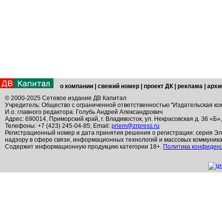
о компании
|
свежий номер
|
проект ДК
|
реклама
|
архи
© 2000-2025 Сетевое издание ДВ Капитал
Учредитель: Общество с ограниченной ответственностью "Издательская ко
И.о. главного редактора: Голубь Андрей Александрович
Адрес: 690014, Приморский край, г. Владивосток, ул. Некрасовская д. 36 «Б»
Телефоны: +7 (423) 245-04-85; Email:
priem@zrpress.ru
Регистрационный номер и дата принятия решения о регистрации: серия Эл
надзору в сфере связи, информационных технологий и массовых коммуник
Содержит информационную продукцию категории 18+.
Политика конфиден