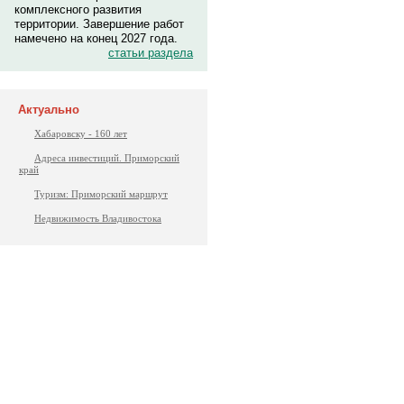
комплексного развития
территории. Завершение работ
намечено на конец 2027 года.
статьи раздела
Актуально
Хабаровску - 160 лет
Адреса инвестиций. Приморский
край
Туризм: Приморский маршрут
Недвижимость Владивостока