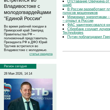
встретился во
Отставание Овечкина от 
шайб
Владивостоке с
В России разработают п
молодогвардейцами
голосов мошенников
Мемориал энергетикам –
"Единой России"
– открыт в России
ФАС заинтересовался кн
Во время рабочей поездки в
Сбербанк создает дочер
Приморский край Зампред
Technologies
Правительства РФ –
Путин поблагодарил Гре
полномочный представитель
Президента РФ в ДФО Юрий
Трутнев встретился во
Владивостоке с молодежью.
статьи раздела
Регион сегодня
28 Мая 2026, 14:14