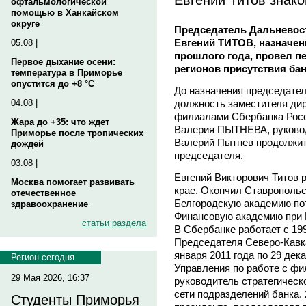
офтальмологической
помощью в Ханкайском
округе
Председатель Дальневост
Евгений ТИТОВ, назначен
05.08 |
прошлого года, провел п
Первое дыхание осени:
регионов присутствия ба
температура в Приморье
опустится до +8 °C
До назначения председател
должность заместителя дир
04.08 |
филиалами Сбербанка Росс
Жара до +35: что ждет
Валерия ПЫТНЕВА, руковод
Приморье после тропических
Валерий Пытнев продолжит 
дождей
председателя.
03.08 |
Евгений Викторович Титов 
Москва помогает развивать
крае. Окончил Ставропольс
отечественное
Белгородскую академию по
здравоохранение
Финансовую академию при 
статьи раздела
В Сбербанке работает с 1993
Председателя Северо-Кавка
января 2011 года по 29 дек
Регион сегодня
Управления по работе с ф
29 Мая 2026, 16:37
руководитель стратегичес
сети подразделений банка. 
Студенты Приморья