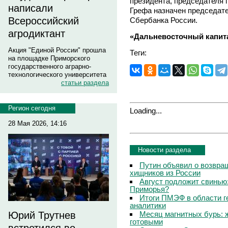
президента, председателя 
написали
Грефа назначен председат
Всероссийский
Сбербанка России.
агродиктант
«Дальневосточный капит
Акция "Единой России" прошла
Теги:
на площадке Приморского
государственного аграрно-
технологического университета
статьи раздела
Регион сегодня
Loading...
28 Мая 2026, 14:16
Новости раздела
Путин объявил о возвращ
хищников из России
Август подложит свинью:
Приморья?
Итоги ПМЭФ в области г
аналитики
Месяц магнитных бурь: 
Юрий Трутнев
готовыми