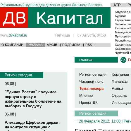
Региональный журнал для деловых кругов Дальнего Востока
АТР
Р
Амурская о
Бурятия
Еврейская 
Забайкаль
Камчатский
Магаданска
www.
dvkapital.ru
Пятница
|
07 Августа, 04:50
|
Приморски
Республика
О КОМПАНИИ
РЕКЛАМА
АРХИВ
|
ПОДПИСКА
|
RSS
|
Сахалинска
Хабаровски
Чукотский 
главная
Р
Регион сегодня
Компании
Регион сегодня
Часовой пояс
Финансы
06.08 |
Тема номера
Рынки
"Единая Россия" получила
Мнение
Отрасль
первую строку в
избирательном бюллетене на
Проект ДК
Инновации
выборах в Госдуму
Регион сегодня
06.08 |
20 Февраля 2012, 11:00 |
Рег
Александр Щербаков держит
на контроле ситуацию с
Евгений Титов знак