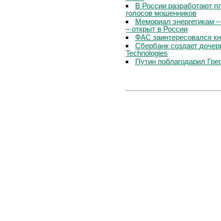
В России разработают п
голосов мошенников
Мемориал энергетикам –
– открыт в России
ФАС заинтересовался кн
Сбербанк создает дочер
Technologies
Путин поблагодарил Гре