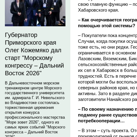
свою главную функцию – п
Хабаровского края.
– Как очерчивается геогр
помощью этой системы?
Губернатор
– Покупатели пока концент
Случаи, когда покупки осу
Приморского края
тоже есть, но они редки. Г
Олег Кожемяко дал
ограничивается в основном
старт "Морскому
Лазовским, Вяземским, Бик
сельскохозяйственные райо
конгрессу – Дальний
их сел в Хабаровск в боль
Восток 2026"
трудностей. Есть в перечне
которой могли бы воспольз
В Дальневосточном морском
северных районов края, но 
тренажерном центре Морского
государственного университета
активны. Зато в разделе д
им. адмирала Г. И. Невельского
заготовители Нанайского ра
во Владивостоке состоялась
торжественная церемония
– По своему назначению 
открытия конкурса
подмену ранее существо
профессионального мастерства
потребкооперации…
"Море зовет 2026", одного из
самых ярких событий "Морского
– В этом – суть проекта. О
конгресса – Дальний Восток
производителей от рынков 
2026".