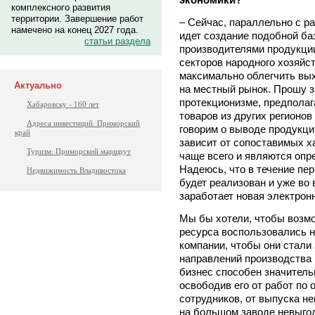
комплексного развития
территории. Завершение работ
– Сейчас, параллельно с р
намечено на конец 2027 года.
идет создание подобной ба
статьи раздела
производителями продукции
секторов народного хозяйс
максимально облегчить вы
Актуально
на местный рынок. Прошу за
протекционизме, предпола
Хабаровску - 160 лет
товаров из других регионо
Адреса инвестиций. Приморский
говорим о выводе продукци
край
зависит от сопоставимых х
Туризм: Приморский маршрут
чаще всего и являются оп
Надеюсь, что в течение пер
Недвижимость Владивостока
будет реализован и уже во
заработает новая электрон
Мы бы хотели, чтобы возм
ресурса воспользовались н
компании, чтобы они стали
направлений производства
бизнес способен значитель
освободив его от работ по
сотрудников, от выпуска н
на большом заводе невыгод