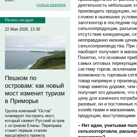
деятельность небольших хо
статьи раздела
производить продукцию, но 
сложно в нынешних условия
Регион сегодня
заготконтор в последние г
сельхозпродукции, разъезж
22 Мая 2026, 13:30
отсутствие конкуренции, с
неоправданно низким ценам
сельхозпроизводства. При 
наоборот получают в магаз
Понятно, что основная приб
самых оптовых перекупщик
систему торгов, исключаем
возможность торговым сет
Пешком по
товар напрямую у произво
островам: как новый
товар заметно дороже, чем 
получает его дешевле, что 
мост изменит туризм
цену для конечного потреб
в Приморье
разовые, но и постоянные 
хозяйствами и магазинами
Группа компаний "Остов"
продукции, выступающими з
планирует построить мост,
который свяжет Русский остров
– Нет идеи, учитывая по
с островом Елены. Переправа
станет первым этапом
сельхозторговли, расшири
масштабного проекта
экономики?