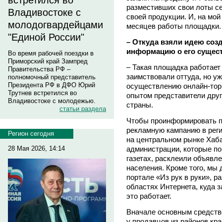
встретился во
разместивших свои лоты с
Владивостоке с
своей продукции. И, на мой
молодогвардейцами
месяцев работы площадки.
"Единой России"
– Откуда взяли идею созд
информацию о его сущест
Во время рабочей поездки в
Приморский край Зампред
– Такая площадка работает
Правительства РФ –
заимствовали оттуда, но у
полномочный представитель
Президента РФ в ДФО Юрий
осуществлению онлайн-торг
Трутнев встретился во
опытом представители друг
Владивостоке с молодежью.
страны.
статьи раздела
Чтобы проинформировать п
рекламную кампанию в рег
Регион сегодня
на центральном рынке Хаб
администрации, которые п
28 Мая 2026, 14:14
газетах, расклеили объявле
населения. Кроме того, мы
портале «Из рук в руки», р
областях Интернета, куда 
это работает.
Вначале основным средств
у продавцов из районов кр