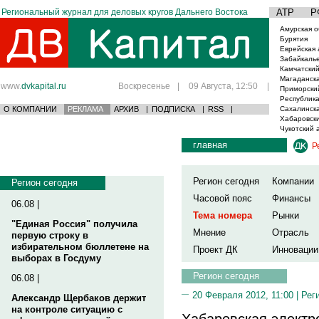
Региональный журнал для деловых кругов Дальнего Востока
АТР
Р
Амурская о
Бурятия
Еврейская 
Забайкаль
Камчатский
Магаданска
www.
dvkapital.ru
Воскресенье
|
09 Августа, 12:50
|
Приморски
Республика
О КОМПАНИИ
РЕКЛАМА
АРХИВ
|
ПОДПИСКА
|
RSS
|
Сахалинска
Хабаровски
Чукотский 
главная
Р
Регион сегодня
Компании
Регион сегодня
Часовой пояс
Финансы
06.08 |
Тема номера
Рынки
"Единая Россия" получила
Мнение
Отрасль
первую строку в
избирательном бюллетене на
Проект ДК
Инновации
выборах в Госдуму
Регион сегодня
06.08 |
20 Февраля 2012, 11:00 |
Рег
Александр Щербаков держит
на контроле ситуацию с
Хабаровская электр