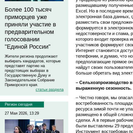
размещавшему полученные
Более 100 тысяч
Excel. Но в последнее вре
приморцев уже
электронная база данных, 
разместить свои предложен
приняли участие в
формируется в электронном
предварительном
недостоверности и спама, р
голосовании
которого входит проверка 
участников формируют свои
"Единой России"
Интернет становится дост
телефонии, и думаю, что н
Жители региона продолжают
выбирать кандидатов, которые
предполагающие прямое онл
представят партию на
найдут своих пользователе
предстоящих выборах в
больше обретать вид элект
Государственную Думу и
Законодательное Собрание
– Сельхозпроизводство в
Приморского края.
выраженную сезонность. К
статьи раздела
– Честно говоря, мы опаса
востребованность площадки
Регион сегодня
ресурса зимой почти не упа
27 Мая 2026, 13:29
размещено в общей сложнос
сделки. А в первые рабочие 
были выставлены 29 предло
Инструмент востребован по