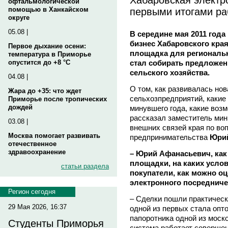
офтальмологической
первыми итогами р
помощью в Ханкайском
округе
05.08 |
В середине мая 2011 года
бизнес Хабаровского края
Первое дыхание осени:
площадка для региональ
температура в Приморье
стал собирать предложен
опустится до +8 °C
сельского хозяйства.
04.08 |
О том, как развивалась но
Жара до +35: что ждет
сельхозпредприятий, какие
Приморье после тропических
дождей
минувшего года, какие возм
рассказал заместитель мин
03.08 |
внешних связей края по во
Москва помогает развивать
предпринимательства
Юри
отечественное
здравоохранение
– Юрий Афанасьевич, как
площадки, на каких усло
статьи раздела
покупатели, как можно о
электронного посредниче
Регион сегодня
– Сделки пошли практическ
29 Мая 2026, 16:37
одной из первых стала опт
папоротника одной из моск
Студенты Приморья
система работает совершен