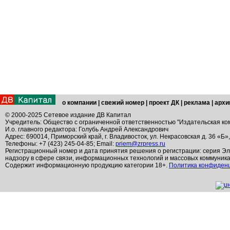
о компании
|
свежий номер
|
проект ДК
|
реклама
|
архи
© 2000-2025 Сетевое издание ДВ Капитал
Учредитель: Общество с ограниченной ответственностью "Издательская ко
И.о. главного редактора: Голубь Андрей Александрович
Адрес: 690014, Приморский край, г. Владивосток, ул. Некрасовская д. 36 «Б»
Телефоны: +7 (423) 245-04-85; Email:
priem@zrpress.ru
Регистрационный номер и дата принятия решения о регистрации: серия Эл
надзору в сфере связи, информационных технологий и массовых коммуник
Содержит информационную продукцию категории 18+.
Политика конфиден