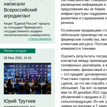
написали
размещение информации и 
предложения мы не берем.
Всероссийский
инфраструктуры поддержки
агродиктант
развитием и содержанием к
региона.
Акция "Единой России" прошла
на площадке Приморского
Основными продавцами ста
государственного аграрно-
небольшое производство на
технологического университета
статьи раздела
фермерские хозяйства, яв
клиентами ресурса. Поэто
измеряются тоннами.
Регион сегодня
Оценить результаты посред
28 Мая 2026, 14:16
контактов между производи
телефонных разговоров, а 
сожалению, финансовый и п
– это предмет договоренно
Участники торгов сообщаю
сделок, за что им спасибо, 
обязывает. Так вот, за вре
мая по 30 декабря 2011 го
объявлений о продаже и 21
Юрий Трутнев
сельхозпродукции. Из них 
заявки на продажу и 7 зая