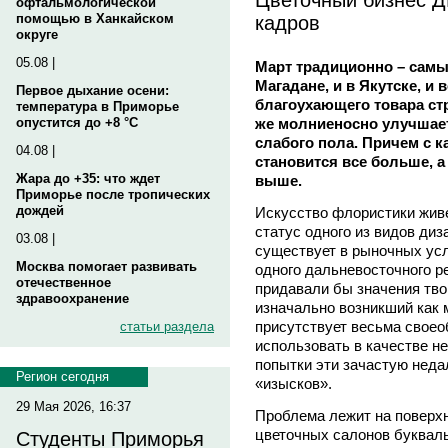
офтальмологической
кадров
помощью в Ханкайском
округе
05.08 |
Март традиционно – самы
Магадане, и в Якутске, и
Первое дыхание осени:
благоухающего товара ст
температура в Приморье
же молниеносно улучшает
опустится до +8 °C
слабого пола. Причем с 
04.08 |
становится все больше, 
Жара до +35: что ждет
выше.
Приморье после тропических
дождей
Искусство флористики живе
статус одного из видов диз
03.08 |
существует в рыночных усл
Москва помогает развивать
одного дальневосточного р
отечественное
придавали бы значения тво
здравоохранение
изначально возникший как м
присутствует весьма своеоб
статьи раздела
использовать в качестве не
попытки эти зачастую нед
Регион сегодня
«изысков».
29 Мая 2026, 16:37
Проблема лежит на поверхн
цветочных салонов букваль
Студенты Приморья