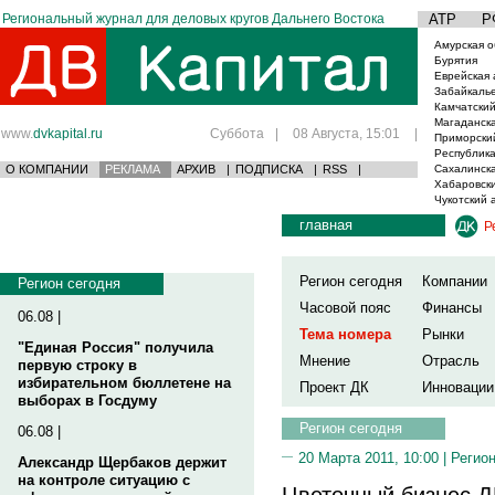
Региональный журнал для деловых кругов Дальнего Востока
АТР
Р
Амурская о
Бурятия
Еврейская 
Забайкаль
Камчатский
Магаданска
www.
dvkapital.ru
Суббота
|
08 Августа, 15:01
|
Приморски
Республика
О КОМПАНИИ
РЕКЛАМА
АРХИВ
|
ПОДПИСКА
|
RSS
|
Сахалинска
Хабаровски
Чукотский 
главная
Р
Регион сегодня
Компании
Регион сегодня
Часовой пояс
Финансы
06.08 |
Тема номера
Рынки
"Единая Россия" получила
Мнение
Отрасль
первую строку в
избирательном бюллетене на
Проект ДК
Инновации
выборах в Госдуму
Регион сегодня
06.08 |
20 Марта 2011, 10:00 |
Регион
Александр Щербаков держит
на контроле ситуацию с
Цветочный бизнес Д