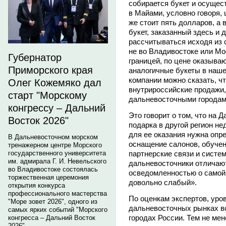
собирается букет и осущес
в Майами, условно говоря, 
же стоит пять долларов, а 
букет, заказанный здесь и
рассчитываться исходя из с
не во Владивостоке или Мо
Губернатор
границей, по цене оказыва
Приморского края
аналогичные букеты в наше
компании можно сказать, чт
Олег Кожемяко дал
внутрироссийские продажи,
старт "Морскому
дальневосточными городам
конгрессу – Дальний
Это говорит о том, что на 
Восток 2026"
подарка в другой регион не
для ее оказания нужна опр
В Дальневосточном морском
оснащение салонов, обуче
тренажерном центре Морского
партнерские связи и систем
государственного университета
им. адмирала Г. И. Невельского
дальневосточники отличают
во Владивостоке состоялась
осведомленностью о самой 
торжественная церемония
довольно слабый».
открытия конкурса
профессионального мастерства
По оценкам экспертов, уро
"Море зовет 2026", одного из
дальневосточных рынках вс
самых ярких событий "Морского
городах России. Тем не мен
конгресса – Дальний Восток
2026".