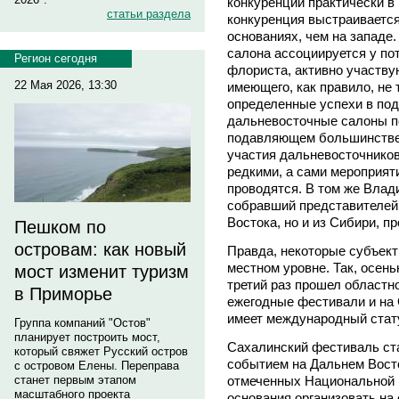
конкуренции практически в
статьи раздела
конкуренция выстраивается
основаниях, чем на западе
салона ассоциируется у по
Регион сегодня
флориста, активно участву
22 Мая 2026, 13:30
имеющего, как правило, не 
определенные успехи в под
дальневосточные салоны п
подавляющем большинстве 
участия дальневосточнико
редкими, а сами мероприят
проводятся. В том же Влад
собравший представителей 
Востока, но и из Сибири, пр
Пешком по
островам: как новый
Правда, некоторые субъект
местном уровне. Так, осен
мост изменит туризм
третий раз прошел областн
в Приморье
ежегодные фестивали и на 
имеет международный стат
Группа компаний "Остов"
планирует построить мост,
Сахалинский фестиваль ст
который свяжет Русский остров
событием на Дальнем Восто
с островом Елены. Переправа
отмеченных Национальной г
станет первым этапом
масштабного проекта
основания организовать на