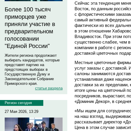
Сейчас эта тенденция меня
Восток, по данным россий
Более 100 тысяч
с флористическими заказами
приморцев уже
самый активный федеральны
приняли участие в
фактически из всех дальне
предварительном
в этом отношении Хабаровск
Владивосток. При этом пото
голосовании
существенно слабее, чем в
"Единой России"
компании в работе с регио
доставкой цветочных подар
Жители региона продолжают
выбирать кандидатов, которые
Местные цветочные фирмы 
представят партию на
услуг заказы с доставкой. 
предстоящих выборах в
салоны занимаются доставк
Государственную Думу и
устанавливая даже наценок
Законодательное Собрание
Приморского края.
доставки за их пределами, 
статьи раздела
итоге цены на цветочный 
посредников, вырастают, п
«Доминик Декор», в средне
Регион сегодня
«Мы ищем для сотрудничест
27 Мая 2026, 13:29
на наш взгляд, выдерживаю
рассказывает директор «Д
Цена в этом случае зависит