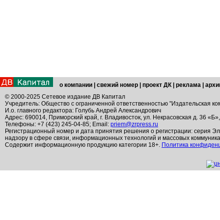
о компании
|
свежий номер
|
проект ДК
|
реклама
|
архи
© 2000-2025 Сетевое издание ДВ Капитал
Учредитель: Общество с ограниченной ответственностью "Издательская ко
И.о. главного редактора: Голубь Андрей Александрович
Адрес: 690014, Приморский край, г. Владивосток, ул. Некрасовская д. 36 «Б»
Телефоны: +7 (423) 245-04-85; Email:
priem@zrpress.ru
Регистрационный номер и дата принятия решения о регистрации: серия Эл
надзору в сфере связи, информационных технологий и массовых коммуник
Содержит информационную продукцию категории 18+.
Политика конфиден