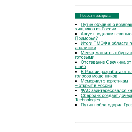
Новости раздела
Путин объявил о возвращ
хищников из России
Август подложит свинью:
Приморья?
Итоги ПМЭФ в области г
аналитики
Месяц магнитных бурь: 
готовыми
Отставание Овечкина от 
шайб
В России разработают п
голосов мошенников
Мемориал энергетикам –
– открыт в России
ФАС заинтересовался кн
Сбербанк создает дочер
Technologies
Путин поблагодарил Гре