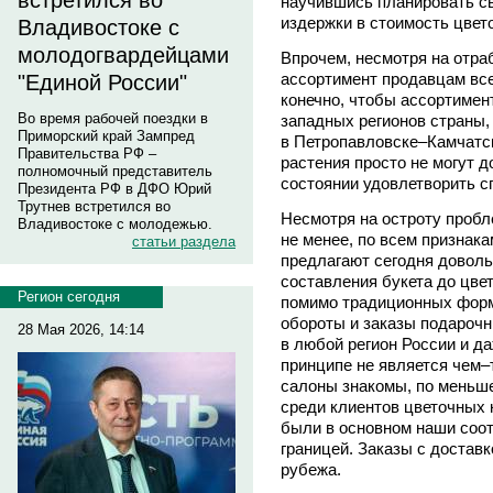
встретился во
научившись планировать св
издержки в стоимость цвет
Владивостоке с
молодогвардейцами
Впрочем, несмотря на отра
ассортимент продавцам все
"Единой России"
конечно, чтобы ассортимен
Во время рабочей поездки в
западных регионов страны,
Приморский край Зампред
в Петропавловске–Камчатс
Правительства РФ –
растения просто не могут д
полномочный представитель
состоянии удовлетворить с
Президента РФ в ДФО Юрий
Трутнев встретился во
Несмотря на остроту пробл
Владивостоке с молодежью.
не менее, по всем признака
статьи раздела
предлагают сегодня доволь
составления букета до цвет
Регион сегодня
помимо традиционных форм
обороты и заказы подарочн
28 Мая 2026, 14:14
в любой регион России и да
принципе не является чем–
салоны знакомы, по меньше
среди клиентов цветочных 
были в основном наши соо
границей. Заказы с доставк
рубежа.