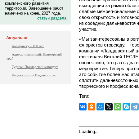
комплексного развития
выходящий за рамки област
территории. Завершение работ
слабые межрегиональные с
намечено на конец 2027 года.
свою открытость и готовнос
статьи раздела
из соседних дальневосточн
участие.
Актуально
«Мы заинтересованы в рег
флористов отовсюду, – гов
Хабаровску - 160 лет
компании «Ландшафтный цен
Адреса инвестиций. Приморский
фестиваля Виталий ТЕСЛЕН
край
оповестило, что раз в два 
Туризм: Приморский маршрут
мероприятие. Теперь при 
это событие более масшта
Недвижимость Владивостока
сплотить дальневосточных 
творческого и профессиона
Теги:
Loading...