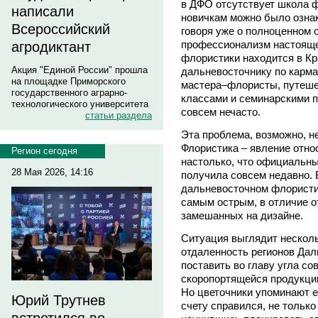
в ДФО отсутствует школа ф
написали
новичкам можно было ознак
Всероссийский
говоря уже о полноценном 
профессионализм настояще
агродиктант
флористики находится в Кр
Акция "Единой России" прошла
дальневосточнику по карма
на площадке Приморского
мастера–флористы, путеше
государственного аграрно-
классами и семинарскими 
технологического университета
совсем нечасто.
статьи раздела
Эта проблема, возможно, н
Флористика – явление отно
Регион сегодня
настолько, что официальн
28 Мая 2026, 14:16
получила совсем недавно. 
дальневосточном флористич
самым острым, в отличие о
замешанных на дизайне.
Ситуация выглядит несколь
отдаленность регионов Дал
поставить во главу угла со
скоропортящейся продукци
Но цветочники упоминают е
Юрий Трутнев
счету справился, не только