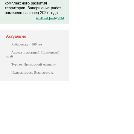
комплексного развития
территории. Завершение работ
намечено на конец 2027 года.
статьи раздела
Актуально
Хабаровску - 160 лет
Адреса инвестиций. Приморский
край
Туризм: Приморский маршрут
Недвижимость Владивостока