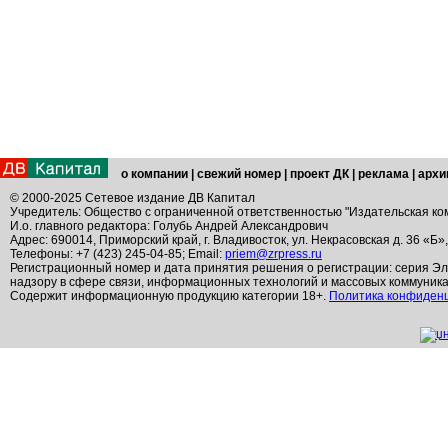
о компании
|
свежий номер
|
проект ДК
|
реклама
|
архи
© 2000-2025 Сетевое издание ДВ Капитал
Учредитель: Общество с ограниченной ответственностью "Издательская ко
И.о. главного редактора: Голубь Андрей Александрович
Адрес: 690014, Приморский край, г. Владивосток, ул. Некрасовская д. 36 «Б»
Телефоны: +7 (423) 245-04-85; Email:
priem@zrpress.ru
Регистрационный номер и дата принятия решения о регистрации: серия Эл
надзору в сфере связи, информационных технологий и массовых коммуник
Содержит информационную продукцию категории 18+.
Политика конфиден