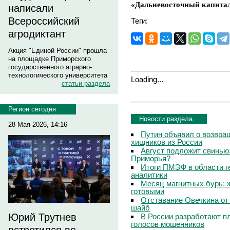
«Дальневосточный капитал
написали
Всероссийский
Теги:
агродиктант
Акция "Единой России" прошла
на площадке Приморского
государственного аграрно-
технологического университета
Loading...
статьи раздела
Регион сегодня
Новости раздела
28 Мая 2026, 14:16
Путин объявил о возвращ
хищников из России
Август подложит свинью:
Приморья?
Итоги ПМЭФ в области г
аналитики
Месяц магнитных бурь: 
готовыми
Отставание Овечкина от 
шайб
Юрий Трутнев
В России разработают п
голосов мошенников