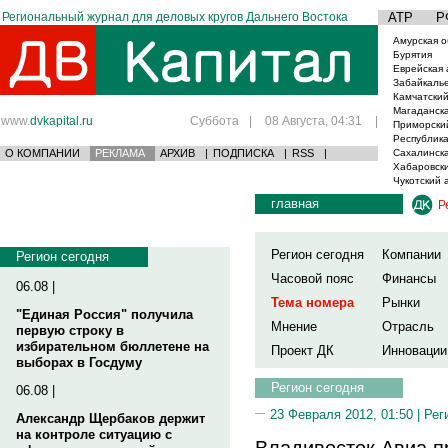
Региональный журнал для деловых кругов Дальнего Востока
АТР
Р
Амурская о
Бурятия
Еврейская 
Забайкаль
Камчатский
Магаданска
www.
dvkapital.ru
Суббота
|
08 Августа, 04:31
|
Приморски
Республика
О КОМПАНИИ
РЕКЛАМА
АРХИВ
|
ПОДПИСКА
|
RSS
|
Сахалинска
Хабаровски
Чукотский 
главная
Р
Регион сегодня
Компании
Регион сегодня
Часовой пояс
Финансы
06.08 |
Тема номера
Рынки
"Единая Россия" получила
Мнение
Отрасль
первую строку в
избирательном бюллетене на
Проект ДК
Инновации
выборах в Госдуму
Регион сегодня
06.08 |
23 Февраля 2012, 01:50 |
Рег
Александр Щербаков держит
на контроле ситуацию с
Владивосток Авиа п