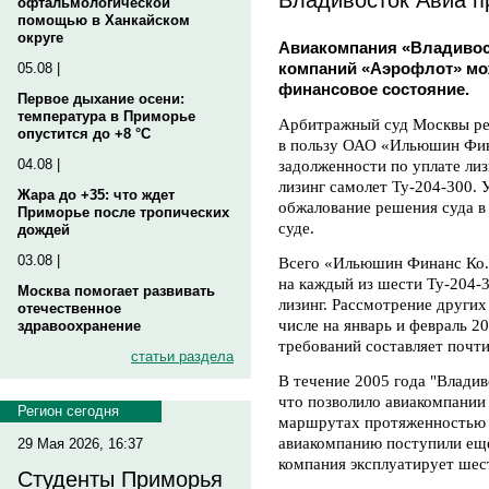
офтальмологической
помощью в Ханкайском
округе
Авиакомпания «Владивост
компаний «Аэрофлот» мо
05.08 |
финансовое состояние.
Первое дыхание осени:
температура в Приморье
Арбитражный суд Москвы ре
опустится до +8 °C
в пользу ОАО «Ильюшин Фин
задолженности по уплате ли
04.08 |
лизинг самолет Ту-204-300. 
Жара до +35: что ждет
обжалование решения суда 
Приморье после тропических
суде.
дождей
03.08 |
Всего «Ильюшин Финанс Ко.»
на каждый из шести Ту-204-
Москва помогает развивать
лизинг. Рассмотрение других
отечественное
числе на январь и февраль 2
здравоохранение
требований составляет почти
статьи раздела
В течение 2005 года "Владив
что позволило авиакомпании
Регион сегодня
маршрутах протяженностью д
авиакомпанию поступили еще
29 Мая 2026, 16:37
компания эксплуатирует шес
Студенты Приморья