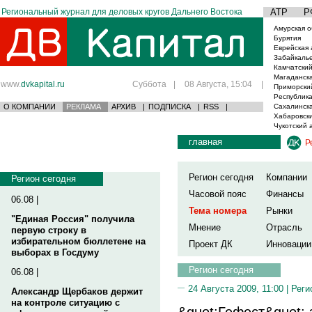
Региональный журнал для деловых кругов Дальнего Востока
АТР
Р
Амурская о
Бурятия
Еврейская 
Забайкаль
Камчатский
Магаданска
www.
dvkapital.ru
Суббота
|
08 Августа, 15:04
|
Приморски
Республика
О КОМПАНИИ
РЕКЛАМА
АРХИВ
|
ПОДПИСКА
|
RSS
|
Сахалинска
Хабаровски
Чукотский 
главная
Р
Регион сегодня
Компании
Регион сегодня
Часовой пояс
Финансы
06.08 |
Тема номера
Рынки
"Единая Россия" получила
Мнение
Отрасль
первую строку в
избирательном бюллетене на
Проект ДК
Инновации
выборах в Госдуму
Регион сегодня
06.08 |
24 Августа 2009, 11:00 |
Реги
Александр Щербаков держит
на контроле ситуацию с
&quot;Гефест&quot;