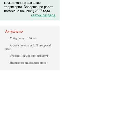
комплексного развития
территории. Завершение работ
намечено на конец 2027 года.
статьи раздела
Актуально
Хабаровску - 160 лет
Адреса инвестиций. Приморский
край
Туризм: Приморский маршрут
Недвижимость Владивостока