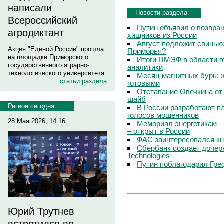
написали
Новости раздела
Всероссийский
Путин объявил о возвращ
агродиктант
хищников из России
Август подложит свинью:
Акция "Единой России" прошла
Приморья?
на площадке Приморского
Итоги ПМЭФ в области г
государственного аграрно-
аналитики
технологического университета
Месяц магнитных бурь: 
статьи раздела
готовыми
Отставание Овечкина от 
шайб
Регион сегодня
В России разработают п
голосов мошенников
28 Мая 2026, 14:16
Мемориал энергетикам –
– открыт в России
ФАС заинтересовался кн
Сбербанк создает дочер
Technologies
Путин поблагодарил Гре
Юрий Трутнев