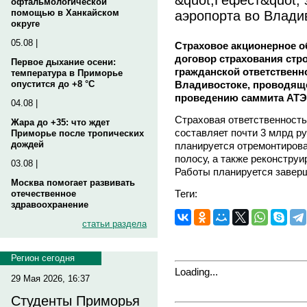
офтальмологической
аэропорта во Влади
помощью в Ханкайском
округе
05.08 |
Страховое акционерное о
договор страхования стр
Первое дыхание осени:
гражданской ответственн
температура в Приморье
Владивостоке, проводяще
опустится до +8 °C
проведению саммита АТЭС
04.08 |
Страховая ответственность
Жара до +35: что ждет
составляет почти 3 млрд р
Приморье после тропических
дождей
планируется отремонтирова
полосу, а также реконстру
03.08 |
Работы планируется заверш
Москва помогает развивать
Теги:
отечественное
здравоохранение
статьи раздела
Регион сегодня
Loading...
29 Мая 2026, 16:37
Студенты Приморья