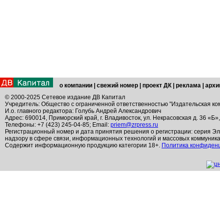
о компании
|
свежий номер
|
проект ДК
|
реклама
|
архи
© 2000-2025 Сетевое издание ДВ Капитал
Учредитель: Общество с ограниченной ответственностью "Издательская ко
И.о. главного редактора: Голубь Андрей Александрович
Адрес: 690014, Приморский край, г. Владивосток, ул. Некрасовская д. 36 «Б»
Телефоны: +7 (423) 245-04-85; Email:
priem@zrpress.ru
Регистрационный номер и дата принятия решения о регистрации: серия Эл
надзору в сфере связи, информационных технологий и массовых коммуник
Содержит информационную продукцию категории 18+.
Политика конфиден