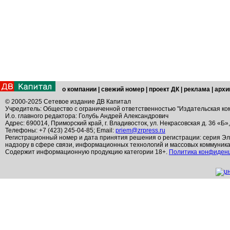
о компании
|
свежий номер
|
проект ДК
|
реклама
|
архи
© 2000-2025 Сетевое издание ДВ Капитал
Учредитель: Общество с ограниченной ответственностью "Издательская ко
И.о. главного редактора: Голубь Андрей Александрович
Адрес: 690014, Приморский край, г. Владивосток, ул. Некрасовская д. 36 «Б»
Телефоны: +7 (423) 245-04-85; Email:
priem@zrpress.ru
Регистрационный номер и дата принятия решения о регистрации: серия Эл
надзору в сфере связи, информационных технологий и массовых коммуник
Содержит информационную продукцию категории 18+.
Политика конфиден