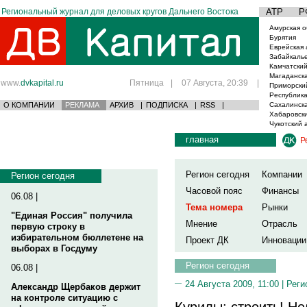
Региональный журнал для деловых кругов Дальнего Востока
АТР
Р
Амурская о
Бурятия
Еврейская 
Забайкаль
Камчатский
Магаданска
www.
dvkapital.ru
Пятница
|
07 Августа, 20:39
|
Приморски
Республика
О КОМПАНИИ
РЕКЛАМА
АРХИВ
|
ПОДПИСКА
|
RSS
|
Сахалинска
Хабаровски
Чукотский 
главная
Р
Регион сегодня
Компании
Регион сегодня
Часовой пояс
Финансы
06.08 |
Тема номера
Рынки
"Единая Россия" получила
Мнение
Отрасль
первую строку в
избирательном бюллетене на
Проект ДК
Инновации
выборах в Госдуму
Регион сегодня
06.08 |
24 Августа 2009, 11:00 |
Реги
Александр Щербаков держит
на контроле ситуацию с
Курилы: строить! Не