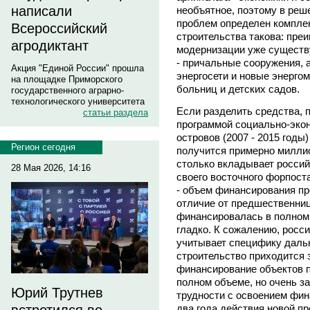
написали
необъятное, поэтому в реш
проблем определен компле
Всероссийский
строительства такова: пре
агродиктант
модернизации уже существ
- причальные сооружения, а
Акция "Единой России" прошла
энергосети и новые энерго
на площадке Приморского
больниц и детских садов.
государственного аграрно-
технологического университета
Если разделить средства,
статьи раздела
программой социально-экон
островов (2007 - 2015 годы)
Регион сегодня
получится примерно милли
столько вкладывает россий
28 Мая 2026, 14:16
своего восточного форпост
- объем финансирования пр
отличие от предшественниц
финансировалась в полном 
гладко. К сожалению, росс
учитывает специфику дальн
строительство приходится 
финансирование объектов п
полном объеме, но очень за
Юрий Трутнев
трудности с освоением фин
два года действия новой п