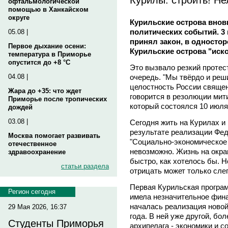
офтальмологической
помощью в Ханкайском
округе
Курильские острова внов
политических событий. 3
05.08 |
принял закон, в односто
Первое дыхание осени:
Курильские острова "иск
температура в Приморье
опустится до +8 °C
Это вызвало резкий протес
очередь. "Мы твёрдо и реш
04.08 |
целостность России священ
Жара до +35: что ждет
говорится в резолюции мит
Приморье после тропических
который состоялся 10 июля
дождей
03.08 |
Сегодня жить на Курилах и
результате реализации Фе
Москва помогает развивать
"Социально-экономическое 
отечественное
невозможно. Жизнь на окра
здравоохранение
быстро, как хотелось бы. Но
статьи раздела
отрицать может только сле
Первая Курильская программ
Регион сегодня
имела незначительное фина
началась реализация новой
29 Мая 2026, 16:37
года. В ней уже другой, бо
Студенты Приморья
архипелага - экономики и 