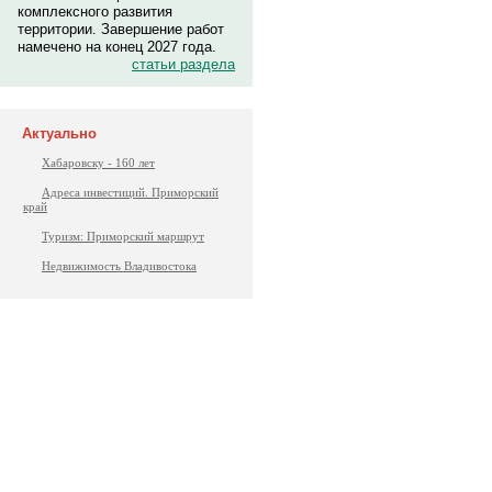
комплексного развития
территории. Завершение работ
намечено на конец 2027 года.
статьи раздела
Актуально
Хабаровску - 160 лет
Адреса инвестиций. Приморский
край
Туризм: Приморский маршрут
Недвижимость Владивостока