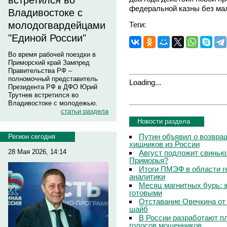
встретился во
федеральной казны без мал
Владивостоке с
молодогвардейцами
Теги:
"Единой России"
Во время рабочей поездки в
Приморский край Зампред
Правительства РФ –
полномочный представитель
Loading...
Президента РФ в ДФО Юрий
Трутнев встретился во
Владивостоке с молодежью.
статьи раздела
Новости раздела
Путин объявил о возвращ
Регион сегодня
хищников из России
28 Мая 2026, 14:14
Август подложит свинью:
Приморья?
Итоги ПМЭФ в области г
аналитики
Месяц магнитных бурь: 
готовыми
Отставание Овечкина от 
шайб
В России разработают п
голосов мошенников