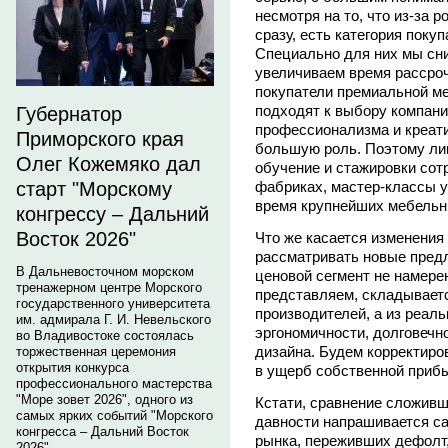
несмотря на то, что из-за 
сразу, есть категория поку
Специально для них мы сн
увеличиваем время рассроч
покупатели премиальной м
подходят к выбору компани
Губернатор
профессионализма и креати
Приморского края
большую роль. Поэтому ли
Олег Кожемяко дал
обучение и стажировки сот
фабриках, мастер-классы у
старт "Морскому
время крупнейших мебельн
конгрессу – Дальний
Восток 2026"
Что же касается изменения
рассматривать новые предл
В Дальневосточном морском
ценовой сегмент не намере
тренажерном центре Морского
представляем, складывает
государственного университета
производителей, а из реал
им. адмирала Г. И. Невельского
эргономичности, долговечн
во Владивостоке состоялась
дизайна. Будем корректиро
торжественная церемония
открытия конкурса
в ущерб собственной прибы
профессионального мастерства
"Море зовет 2026", одного из
Кстати, сравнение сложивш
самых ярких событий "Морского
давности напрашивается са
конгресса – Дальний Восток
рынка, переживших дефолт, 
2026".