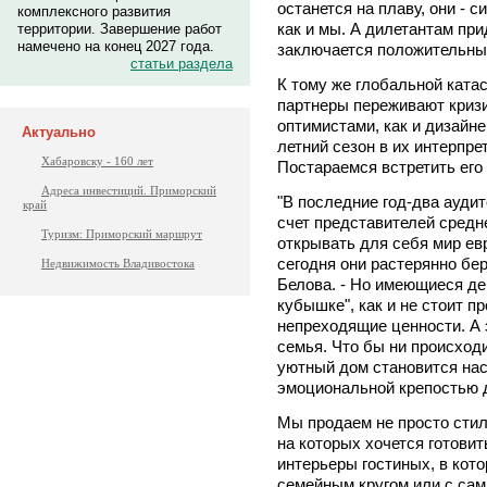
останется на плаву, они - 
комплексного развития
как и мы. А дилетантам при
территории. Завершение работ
намечено на конец 2027 года.
заключается положительны
статьи раздела
К тому же глобальной ката
партнеры переживают криз
оптимистами, как и дизайн
Актуально
летний сезон в их интерпр
Хабаровску - 160 лет
Постараемся встретить его 
Адреса инвестиций. Приморский
"В последние год-два ауди
край
счет представителей средне
Туризм: Приморский маршрут
открывать для себя мир ев
сегодня они растерянно бер
Недвижимость Владивостока
Белова. - Но имеющиеся де
кубышке", как и не стоит п
непреходящие ценности. А э
семья. Что бы ни происход
уютный дом становится на
эмоциональной крепостью д
Мы продаем не просто стил
на которых хочется готови
интерьеры гостиных, в кот
семейным кругом или с са