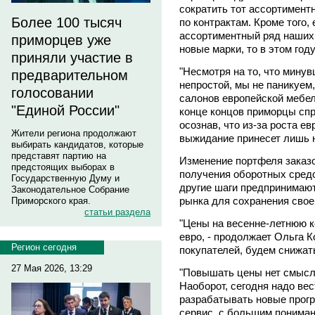
сократить тот ассортимент
Более 100 тысяч
по контрактам. Кроме того
ассортиментный ряд наших 
приморцев уже
новые марки, то в этом год
приняли участие в
"Несмотря на то, что мину
предварительном
непростой, мы не паникуем
голосовании
салонов европейской мебе
"Единой России"
конце концов приморцы спр
осознав, что из-за роста е
Жители региона продолжают
выжидание принесет лишь 
выбирать кандидатов, которые
представят партию на
Изменение портфеля заказ
предстоящих выборах в
получения оборотных средс
Государственную Думу и
другие шаги предпринимают
Законодательное Собрание
рынка для сохранения свое
Приморского края.
статьи раздела
"Цены на весенне-летнюю к
евро, - продолжает Ольга К
Регион сегодня
покупателей, будем снижат
27 Мая 2026, 13:29
"Повышать цены нет смысла
Наоборот, сегодня надо ве
разрабатывать новые прог
сервис, с большим пониман