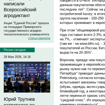
говорится в отчете "Интерг
написали
данным покупателям обесп
Всероссийский
последних лет". Сейчас на
потребителей luxury: в итог
агродиктант
группа населения - 100-250
которых проживают в европ
Акция "Единой России" прошла
на площадке Приморского
При этом "общемировой рост
государственного аграрно-
года составил всего 2-3%, 
технологического университета
статьи раздела
на 7%, - отмечают эксперты
(там же - на www.bfm.ru). -
покупателей из России, Ки
Регион сегодня
вырасти на 20-35%".
28 Мая 2026, 14:16
Впрочем, прежде чем покуп
проживающих в европейской
рынку нужно как-то пережит
Петербург" приводит данны
Petersburg, согласно кото
испытывают магазины товар
(обувь, одежда, аксессуар
ближайший год, а некоторы
легче переносят кризис сет
Юрий Трутнев
"средний плюс". Из опроше
намерены развиваться".