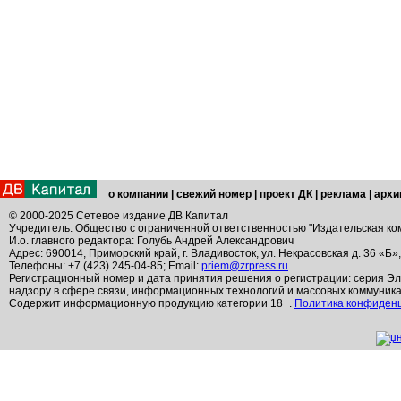
о компании
|
свежий номер
|
проект ДК
|
реклама
|
архи
© 2000-2025 Сетевое издание ДВ Капитал
Учредитель: Общество с ограниченной ответственностью "Издательская ко
И.о. главного редактора: Голубь Андрей Александрович
Адрес: 690014, Приморский край, г. Владивосток, ул. Некрасовская д. 36 «Б»
Телефоны: +7 (423) 245-04-85; Email:
priem@zrpress.ru
Регистрационный номер и дата принятия решения о регистрации: серия Эл
надзору в сфере связи, информационных технологий и массовых коммуник
Содержит информационную продукцию категории 18+.
Политика конфиден