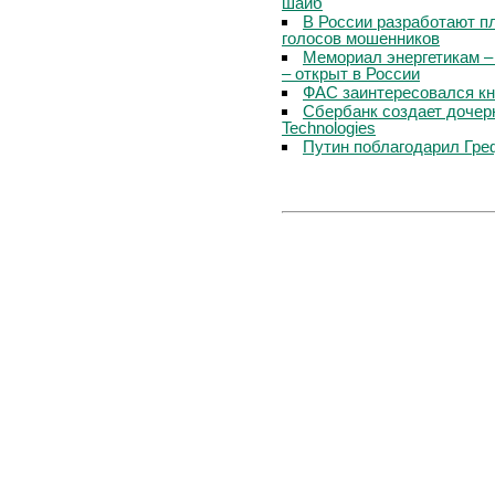
шайб
В России разработают п
голосов мошенников
Мемориал энергетикам –
– открыт в России
ФАС заинтересовался кн
Сбербанк создает дочер
Technologies
Путин поблагодарил Гре