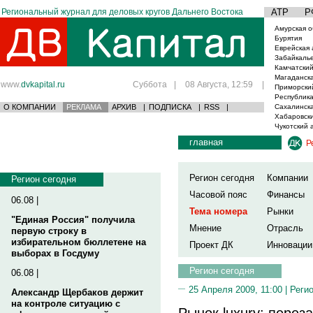
Региональный журнал для деловых кругов Дальнего Востока
АТР
Р
Амурская о
Бурятия
Еврейская 
Забайкаль
Камчатский
Магаданска
www.
dvkapital.ru
Суббота
|
08 Августа, 12:59
|
Приморски
Республика
О КОМПАНИИ
РЕКЛАМА
АРХИВ
|
ПОДПИСКА
|
RSS
|
Сахалинска
Хабаровски
Чукотский 
главная
Р
Регион сегодня
Компании
Регион сегодня
Часовой пояс
Финансы
06.08 |
Тема номера
Рынки
"Единая Россия" получила
Мнение
Отрасль
первую строку в
избирательном бюллетене на
Проект ДК
Инновации
выборах в Госдуму
Регион сегодня
06.08 |
25 Апреля 2009, 11:00 |
Реги
Александр Щербаков держит
на контроле ситуацию с
Рынок luxury: переза