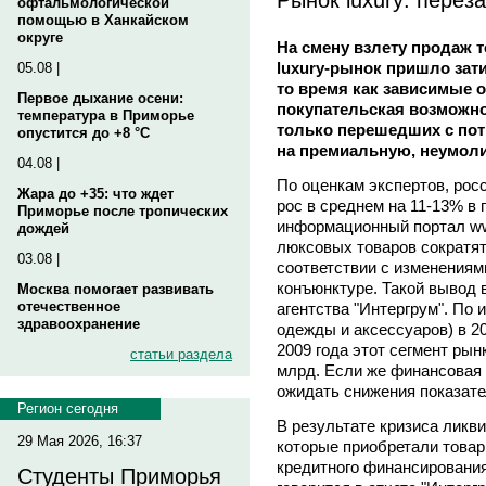
офтальмологической
помощью в Ханкайском
округе
На смену взлету продаж 
luxury-рынок пришло зат
05.08 |
то время как зависимые о
Первое дыхание осени:
покупательская возможно
температура в Приморье
только перешедших с по
опустится до +8 °C
на премиальную, неумоли
04.08 |
По оценкам экспертов, росс
Жара до +35: что ждет
рос в среднем на 11-13% в г
Приморье после тропических
информационный портал www
дождей
люксовых товаров сократят
03.08 |
соответствии с изменениям
конъюнктуре. Такой вывод 
Москва помогает развивать
отечественное
агентства "Интергрум". По 
здравоохранение
одежды и аксессуаров) в 20
2009 года этот сегмент рын
статьи раздела
млрд. Если же финансовая 
ожидать снижения показате
Регион сегодня
В результате кризиса ликв
29 Мая 2026, 16:37
которые приобретали това
кредитного финансирования
Студенты Приморья