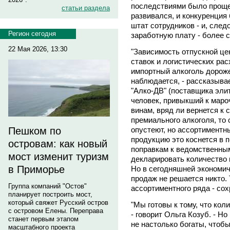
последствиями было проще
статьи раздела
развивался, и конкуренция
штат сотрудников - и, след
Регион сегодня
заработную плату - более 
22 Мая 2026, 13:30
"Зависимость отпускной це
ставок и логистических ра
импортный алкоголь дороже
наблюдается, - рассказыва
"Алко-ДВ" (поставщика эли
человек, привыкший к мар
винам, вряд ли вернется к
премиального алкоголя, то 
опустеют, но ассортиментн
Пешком по
продукцию это коснется в 
островам: как новый
поправкам к ведомственны
мост изменит туризм
декларировать количество 
в Приморье
Но в сегодняшней экономич
продаж не решается никто.
Группа компаний "Остов"
ассортиментного ряда - со
планирует построить мост,
который свяжет Русский остров
"Мы готовы к тому, что кол
с островом Елены. Переправа
- говорит Ольга Козуб. - Н
станет первым этапом
не настолько богаты, чтоб
масштабного проекта