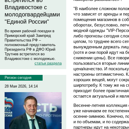
встретился во
Владивостоке с
"В наиболее сложном полож
молодогвардейцами
что зависят от аренды и п
помещения магазинов в соб
"Единой России"
оборотах, безусловно, легч
модной одежды "VIP-Персон
Во время рабочей поездки в
либо прогнозы сегодня слож
Приморский край Зампред
Правительства РФ –
целом, то труднее всего с
полномочный представитель
вынужденным держать лицо
Президента РФ в ДФО Юрий
(хотя и они порой идут на 
Трутнев встретился во
снижении цены). Все говори
Владивостоке с молодежью.
пользоваться вторые линии
статьи раздела
цена/качество. И поскольку
настроены оптимистично. К
Регион сегодня
хороших вещей, могут сокра
ширпотребу. К тому же на 
28 Мая 2026, 14:14
приходит более практичная
остается актуальной и явл
Весенне-летняя коллекция 
уже начинаем ее постепенн
осенне-зимнюю. Конечно, п
и по объемам, и по содержа
партнеры идут на некоторы