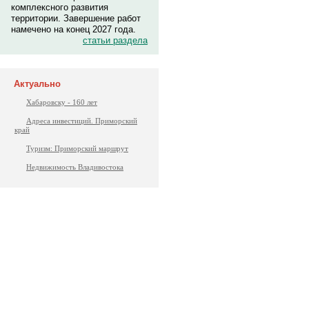
комплексного развития
территории. Завершение работ
намечено на конец 2027 года.
статьи раздела
Актуально
Хабаровску - 160 лет
Адреса инвестиций. Приморский
край
Туризм: Приморский маршрут
Недвижимость Владивостока