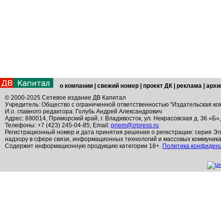
о компании
|
свежий номер
|
проект ДК
|
реклама
|
архи
© 2000-2025 Сетевое издание ДВ Капитал
Учредитель: Общество с ограниченной ответственностью "Издательская ко
И.о. главного редактора: Голубь Андрей Александрович
Адрес: 690014, Приморский край, г. Владивосток, ул. Некрасовская д. 36 «Б»
Телефоны: +7 (423) 245-04-85; Email:
priem@zrpress.ru
Регистрационный номер и дата принятия решения о регистрации: серия Эл
надзору в сфере связи, информационных технологий и массовых коммуник
Содержит информационную продукцию категории 18+.
Политика конфиден