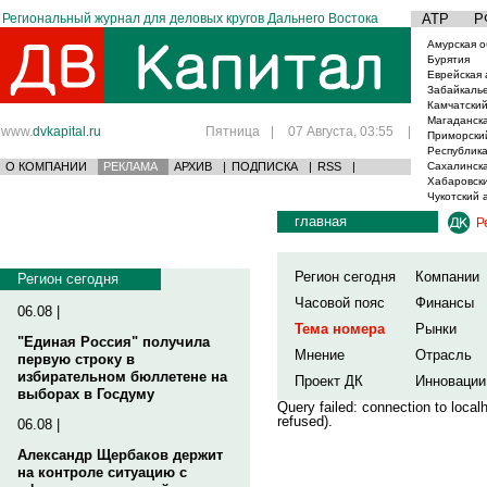
Региональный журнал для деловых кругов Дальнего Востока
АТР
Р
Амурская о
Бурятия
Еврейская 
Забайкаль
Камчатский
Магаданска
www.
dvkapital.ru
Пятница
|
07 Августа, 03:55
|
Приморски
Республика
О КОМПАНИИ
РЕКЛАМА
АРХИВ
|
ПОДПИСКА
|
RSS
|
Сахалинска
Хабаровски
Чукотский 
главная
Р
Регион сегодня
Компании
Регион сегодня
Часовой пояс
Финансы
06.08 |
Тема номера
Рынки
"Единая Россия" получила
Мнение
Отрасль
первую строку в
избирательном бюллетене на
Проект ДК
Инновации
выборах в Госдуму
Query failed: connection to loca
refused).
06.08 |
Александр Щербаков держит
на контроле ситуацию с