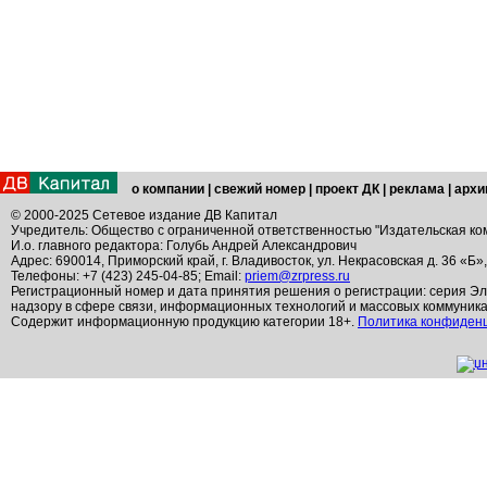
о компании
|
свежий номер
|
проект ДК
|
реклама
|
архи
© 2000-2025 Сетевое издание ДВ Капитал
Учредитель: Общество с ограниченной ответственностью "Издательская ко
И.о. главного редактора: Голубь Андрей Александрович
Адрес: 690014, Приморский край, г. Владивосток, ул. Некрасовская д. 36 «Б»
Телефоны: +7 (423) 245-04-85; Email:
priem@zrpress.ru
Регистрационный номер и дата принятия решения о регистрации: серия Эл
надзору в сфере связи, информационных технологий и массовых коммуник
Содержит информационную продукцию категории 18+.
Политика конфиден