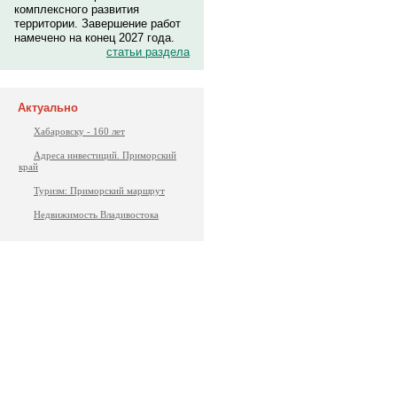
комплексного развития
территории. Завершение работ
намечено на конец 2027 года.
статьи раздела
Актуально
Хабаровску - 160 лет
Адреса инвестиций. Приморский
край
Туризм: Приморский маршрут
Недвижимость Владивостока