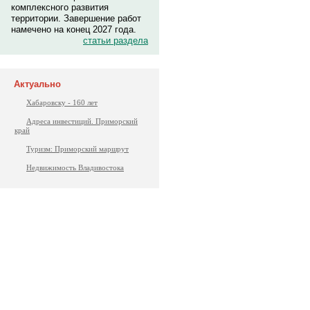
комплексного развития
территории. Завершение работ
намечено на конец 2027 года.
статьи раздела
Актуально
Хабаровску - 160 лет
Адреса инвестиций. Приморский
край
Туризм: Приморский маршрут
Недвижимость Владивостока