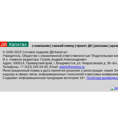
о компании
|
свежий номер
|
проект ДК
|
реклама
|
архи
© 2000-2025 Сетевое издание ДВ Капитал
Учредитель: Общество с ограниченной ответственностью "Издательская ко
И.о. главного редактора: Голубь Андрей Александрович
Адрес: 690014, Приморский край, г. Владивосток, ул. Некрасовская д. 36 «Б»
Телефоны: +7 (423) 245-04-85; Email:
priem@zrpress.ru
Регистрационный номер и дата принятия решения о регистрации: серия Эл
надзору в сфере связи, информационных технологий и массовых коммуник
Содержит информационную продукцию категории 18+.
Политика конфиден