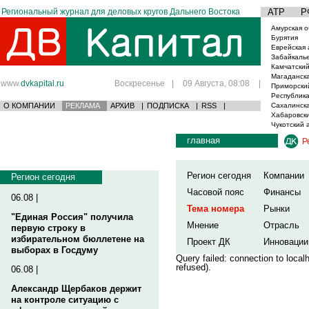
Региональный журнал для деловых кругов Дальнего Востока
АТР
Р
Амурская о
Бурятия
Еврейская 
Забайкаль
Камчатский
Магаданска
www.
dvkapital.ru
Воскресенье
|
09 Августа, 08:08
|
Приморски
Республика
О КОМПАНИИ
РЕКЛАМА
АРХИВ
|
ПОДПИСКА
|
RSS
|
Сахалинска
Хабаровски
Чукотский 
главная
Р
Регион сегодня
Компании
Регион сегодня
Часовой пояс
Финансы
06.08 |
Тема номера
Рынки
"Единая Россия" получила
Мнение
Отрасль
первую строку в
избирательном бюллетене на
Проект ДК
Инновации
выборах в Госдуму
Query failed: connection to loca
refused).
06.08 |
Александр Щербаков держит
на контроле ситуацию с