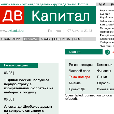
Региональный журнал для деловых кругов Дальнего Востока
АТР
Р
Амурская о
Бурятия
Еврейская 
Забайкаль
Камчатский
Магаданска
www.
dvkapital.ru
Пятница
|
07 Августа, 21:43
|
Приморски
Республика
О КОМПАНИИ
РЕКЛАМА
АРХИВ
|
ПОДПИСКА
|
RSS
|
Сахалинска
Хабаровски
Чукотский 
главная
Р
Регион сегодня
Компании
Регион сегодня
Часовой пояс
Финансы
06.08 |
Тема номера
Рынки
"Единая Россия" получила
Мнение
Отрасль
первую строку в
избирательном бюллетене на
Проект ДК
Инновации
выборах в Госдуму
Query failed: connection to loca
refused).
06.08 |
Александр Щербаков держит
на контроле ситуацию с