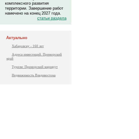
комплексного развития
территории. Завершение работ
намечено на конец 2027 года.
статьи раздела
Актуально
Хабаровску - 160 лет
Адреса инвестиций. Приморский
край
Туризм: Приморский маршрут
Недвижимость Владивостока