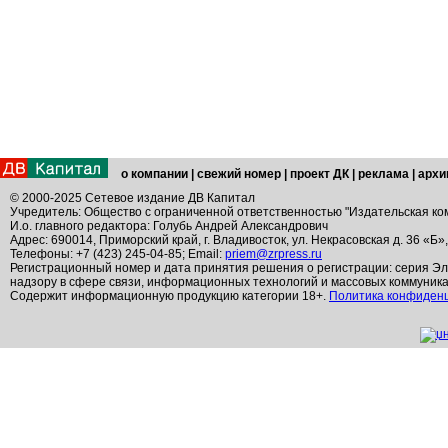
о компании
|
свежий номер
|
проект ДК
|
реклама
|
архи
© 2000-2025 Сетевое издание ДВ Капитал
Учредитель: Общество с ограниченной ответственностью "Издательская ко
И.о. главного редактора: Голубь Андрей Александрович
Адрес: 690014, Приморский край, г. Владивосток, ул. Некрасовская д. 36 «Б»
Телефоны: +7 (423) 245-04-85; Email:
priem@zrpress.ru
Регистрационный номер и дата принятия решения о регистрации: серия Эл
надзору в сфере связи, информационных технологий и массовых коммуник
Содержит информационную продукцию категории 18+.
Политика конфиден