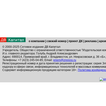
о компании
|
свежий номер
|
проект ДК
|
реклама
|
архи
© 2000-2025 Сетевое издание ДВ Капитал
Учредитель: Общество с ограниченной ответственностью "Издательская ко
И.о. главного редактора: Голубь Андрей Александрович
Адрес: 690014, Приморский край, г. Владивосток, ул. Некрасовская д. 36 «Б»
Телефоны: +7 (423) 245-04-85; Email:
priem@zrpress.ru
Регистрационный номер и дата принятия решения о регистрации: серия Эл
надзору в сфере связи, информационных технологий и массовых коммуник
Содержит информационную продукцию категории 18+.
Политика конфиден