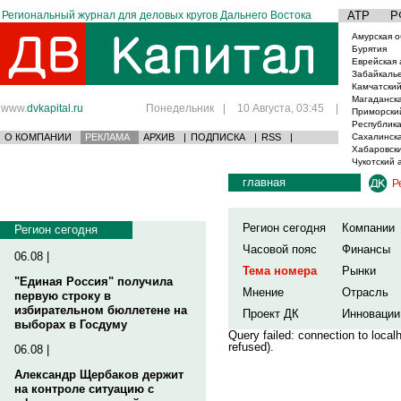
Региональный журнал для деловых кругов Дальнего Востока
АТР
Р
Амурская о
Бурятия
Еврейская 
Забайкаль
Камчатский
Магаданска
www.
dvkapital.ru
Понедельник
|
10 Августа, 03:45
|
Приморски
Республика
О КОМПАНИИ
РЕКЛАМА
АРХИВ
|
ПОДПИСКА
|
RSS
|
Сахалинска
Хабаровски
Чукотский 
главная
Р
Регион сегодня
Компании
Регион сегодня
Часовой пояс
Финансы
06.08 |
Тема номера
Рынки
"Единая Россия" получила
Мнение
Отрасль
первую строку в
избирательном бюллетене на
Проект ДК
Инновации
выборах в Госдуму
Query failed: connection to loca
refused).
06.08 |
Александр Щербаков держит
на контроле ситуацию с