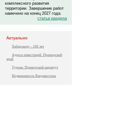
комплексного развития
территории. Завершение работ
намечено на конец 2027 года.
статьи раздела
Актуально
Хабаровску - 160 лет
Адреса инвестиций. Приморский
край
Туризм: Приморский маршрут
Недвижимость Владивостока