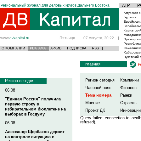
Региональный журнал для деловых кругов Дальнего Востока
АТР
Р
Амурская о
Бурятия
Еврейская 
Забайкаль
Камчатский
Магаданска
www.
dvkapital.ru
Пятница
|
07 Августа, 20:22
|
Приморски
Республика
О КОМПАНИИ
РЕКЛАМА
АРХИВ
|
ПОДПИСКА
|
RSS
|
Сахалинска
Хабаровски
Чукотский 
главная
Р
Регион сегодня
Компании
Регион сегодня
Часовой пояс
Финансы
06.08 |
Тема номера
Рынки
"Единая Россия" получила
Мнение
Отрасль
первую строку в
избирательном бюллетене на
Проект ДК
Инновации
выборах в Госдуму
Query failed: connection to loca
refused).
06.08 |
Александр Щербаков держит
на контроле ситуацию с