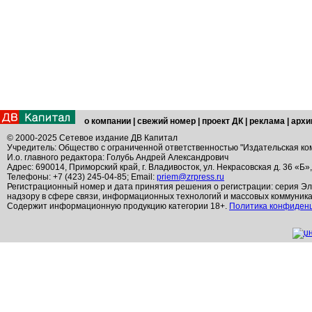
о компании
|
свежий номер
|
проект ДК
|
реклама
|
архи
© 2000-2025 Сетевое издание ДВ Капитал
Учредитель: Общество с ограниченной ответственностью "Издательская ко
И.о. главного редактора: Голубь Андрей Александрович
Адрес: 690014, Приморский край, г. Владивосток, ул. Некрасовская д. 36 «Б»
Телефоны: +7 (423) 245-04-85; Email:
priem@zrpress.ru
Регистрационный номер и дата принятия решения о регистрации: серия Эл
надзору в сфере связи, информационных технологий и массовых коммуник
Содержит информационную продукцию категории 18+.
Политика конфиден