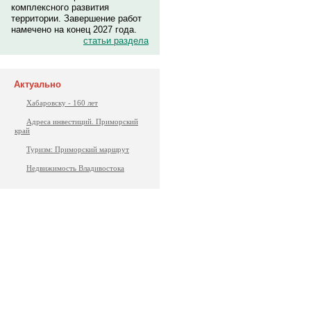
комплексного развития
территории. Завершение работ
намечено на конец 2027 года.
статьи раздела
Актуально
Хабаровску - 160 лет
Адреса инвестиций. Приморский
край
Туризм: Приморский маршрут
Недвижимость Владивостока