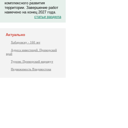
комплексного развития
территории. Завершение работ
намечено на конец 2027 года.
статьи раздела
Актуально
Хабаровску - 160 лет
Адреса инвестиций. Приморский
край
Туризм: Приморский маршрут
Недвижимость Владивостока