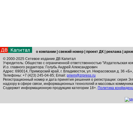
о компании
|
свежий номер
|
проект ДК
|
реклама
|
архи
© 2000-2025 Сетевое издание ДВ Капитал
Учредитель: Общество с ограниченной ответственностью "Издательская ко
И.о. главного редактора: Голубь Андрей Александрович
Адрес: 690014, Приморский край, г. Владивосток, ул. Некрасовская д. 36 «Б»
Телефоны: +7 (423) 245-04-85; Email:
priem@zrpress.ru
Регистрационный номер и дата принятия решения о регистрации: серия Эл
надзору в сфере связи, информационных технологий и массовых коммуник
Содержит информационную продукцию категории 18+.
Политика конфиден