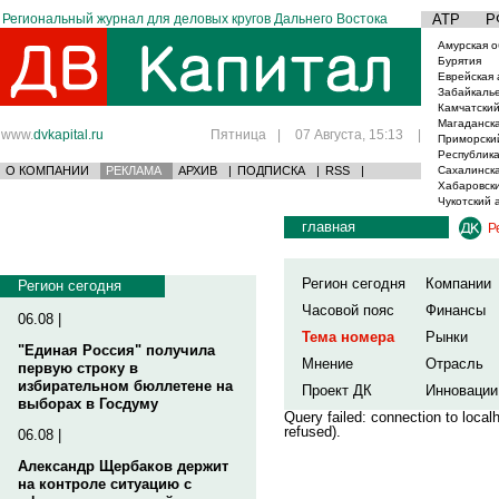
Региональный журнал для деловых кругов Дальнего Востока
АТР
Р
Амурская о
Бурятия
Еврейская 
Забайкаль
Камчатский
Магаданска
www.
dvkapital.ru
Пятница
|
07 Августа, 15:13
|
Приморски
Республика
О КОМПАНИИ
РЕКЛАМА
АРХИВ
|
ПОДПИСКА
|
RSS
|
Сахалинска
Хабаровски
Чукотский 
главная
Р
Регион сегодня
Компании
Регион сегодня
Часовой пояс
Финансы
06.08 |
Тема номера
Рынки
"Единая Россия" получила
Мнение
Отрасль
первую строку в
избирательном бюллетене на
Проект ДК
Инновации
выборах в Госдуму
Query failed: connection to loca
refused).
06.08 |
Александр Щербаков держит
на контроле ситуацию с