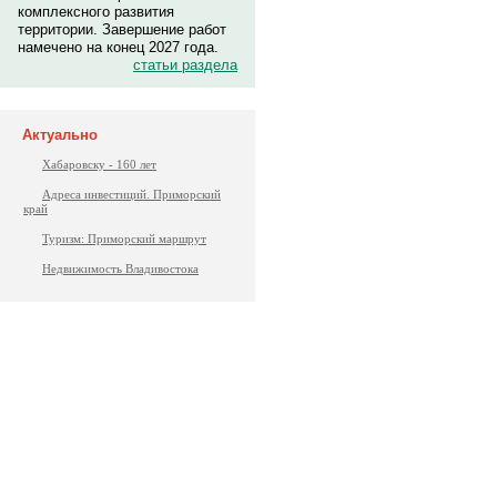
комплексного развития
территории. Завершение работ
намечено на конец 2027 года.
статьи раздела
Актуально
Хабаровску - 160 лет
Адреса инвестиций. Приморский
край
Туризм: Приморский маршрут
Недвижимость Владивостока