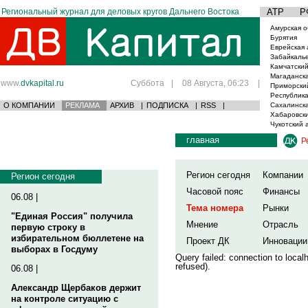
Региональный журнал для деловых кругов Дальнего Востока
АТР
Р
Амурская о
Бурятия
Еврейская 
Забайкаль
Камчатский
Магаданска
www.
dvkapital.ru
Суббота
|
08 Августа, 06:23
|
Приморски
Республика
О КОМПАНИИ
РЕКЛАМА
АРХИВ
|
ПОДПИСКА
|
RSS
|
Сахалинска
Хабаровски
Чукотский 
главная
Р
Регион сегодня
Компании
Регион сегодня
Часовой пояс
Финансы
06.08 |
Тема номера
Рынки
"Единая Россия" получила
Мнение
Отрасль
первую строку в
избирательном бюллетене на
Проект ДК
Инновации
выборах в Госдуму
Query failed: connection to loca
refused).
06.08 |
Александр Щербаков держит
на контроле ситуацию с