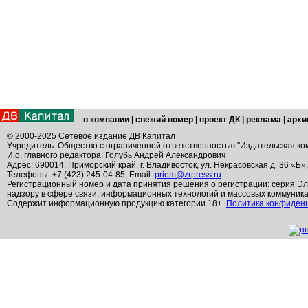
о компании
|
свежий номер
|
проект ДК
|
реклама
|
архи
© 2000-2025 Сетевое издание ДВ Капитал
Учредитель: Общество с ограниченной ответственностью "Издательская ко
И.о. главного редактора: Голубь Андрей Александрович
Адрес: 690014, Приморский край, г. Владивосток, ул. Некрасовская д. 36 «Б»
Телефоны: +7 (423) 245-04-85; Email:
priem@zrpress.ru
Регистрационный номер и дата принятия решения о регистрации: серия Эл
надзору в сфере связи, информационных технологий и массовых коммуник
Содержит информационную продукцию категории 18+.
Политика конфиден