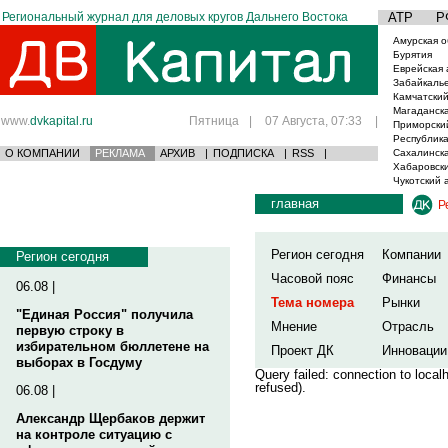
Региональный журнал для деловых кругов Дальнего Востока
АТР
Р
Амурская о
Бурятия
Еврейская 
Забайкаль
Камчатский
Магаданска
www.
dvkapital.ru
Пятница
|
07 Августа, 07:33
|
Приморски
Республика
О КОМПАНИИ
РЕКЛАМА
АРХИВ
|
ПОДПИСКА
|
RSS
|
Сахалинска
Хабаровски
Чукотский 
главная
Р
Регион сегодня
Компании
Регион сегодня
Часовой пояс
Финансы
06.08 |
Тема номера
Рынки
"Единая Россия" получила
Мнение
Отрасль
первую строку в
избирательном бюллетене на
Проект ДК
Инновации
выборах в Госдуму
Query failed: connection to loca
refused).
06.08 |
Александр Щербаков держит
на контроле ситуацию с