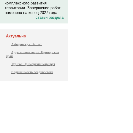
комплексного развития
территории. Завершение работ
намечено на конец 2027 года.
статьи раздела
Актуально
Хабаровску - 160 лет
Адреса инвестиций. Приморский
край
Туризм: Приморский маршрут
Недвижимость Владивостока