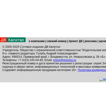
о компании
|
свежий номер
|
проект ДК
|
реклама
|
архи
© 2000-2025 Сетевое издание ДВ Капитал
Учредитель: Общество с ограниченной ответственностью "Издательская ко
И.о. главного редактора: Голубь Андрей Александрович
Адрес: 690014, Приморский край, г. Владивосток, ул. Некрасовская д. 36 «Б»
Телефоны: +7 (423) 245-04-85; Email:
priem@zrpress.ru
Регистрационный номер и дата принятия решения о регистрации: серия Эл
надзору в сфере связи, информационных технологий и массовых коммуник
Содержит информационную продукцию категории 18+.
Политика конфиден