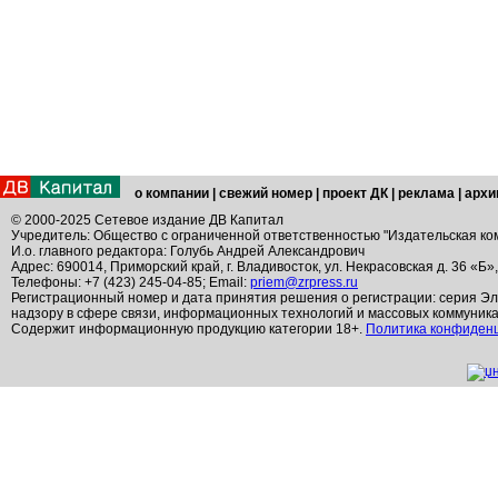
о компании
|
свежий номер
|
проект ДК
|
реклама
|
архи
© 2000-2025 Сетевое издание ДВ Капитал
Учредитель: Общество с ограниченной ответственностью "Издательская ко
И.о. главного редактора: Голубь Андрей Александрович
Адрес: 690014, Приморский край, г. Владивосток, ул. Некрасовская д. 36 «Б»
Телефоны: +7 (423) 245-04-85; Email:
priem@zrpress.ru
Регистрационный номер и дата принятия решения о регистрации: серия Эл
надзору в сфере связи, информационных технологий и массовых коммуник
Содержит информационную продукцию категории 18+.
Политика конфиден