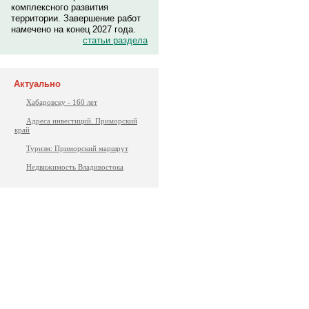
комплексного развития
территории. Завершение работ
намечено на конец 2027 года.
статьи раздела
Актуально
Хабаровску - 160 лет
Адреса инвестиций. Приморский
край
Туризм: Приморский маршрут
Недвижимость Владивостока