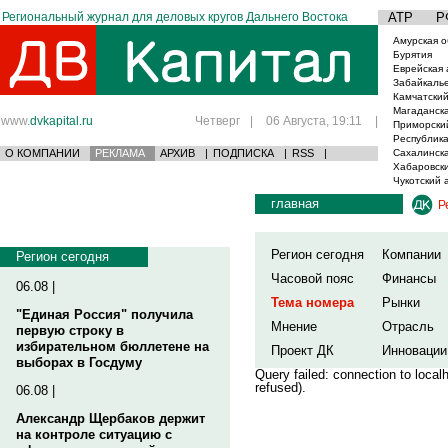
Региональный журнал для деловых кругов Дальнего Востока
АТР
Р
Амурская о
Бурятия
Еврейская 
Забайкаль
Камчатский
Магаданска
www.
dvkapital.ru
Четверг
|
06 Августа, 19:11
|
Приморски
Республика
О КОМПАНИИ
РЕКЛАМА
АРХИВ
|
ПОДПИСКА
|
RSS
|
Сахалинска
Хабаровски
Чукотский 
главная
Р
Регион сегодня
Компании
Регион сегодня
Часовой пояс
Финансы
06.08 |
Тема номера
Рынки
"Единая Россия" получила
Мнение
Отрасль
первую строку в
избирательном бюллетене на
Проект ДК
Инновации
выборах в Госдуму
Query failed: connection to loca
refused).
06.08 |
Александр Щербаков держит
на контроле ситуацию с