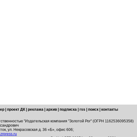
ер
|
проект ДК
|
реклама
|
архив
|
подписка
|
rss
|
поиск
|
контакты
тственностью "Издательская компания "Золотой Рог" (ОГРН 1162536095358)
ксандрович
ток, ул. Некрасовская д. 36 «Б», офис 606;
zrpress.ru