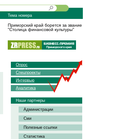
Тема номера
Приморский край борется за звание
"Столица финансовой культуры"
Опрос
Спецпроекты
Интервью
Аналитика
Наши партнеры
Администрации
Сми
Полезные ссылки
Статистика