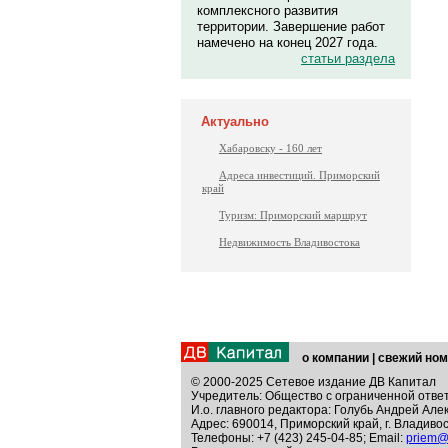
комплексного развития
территории. Завершение работ
намечено на конец 2027 года.
статьи раздела
Актуально
Хабаровску - 160 лет
Адреса инвестиций. Приморский
край
Туризм: Приморский маршрут
Недвижимость Владивостока
о компании
|
свежий ном
© 2000-2025 Сетевое издание ДВ Капитал
Учредитель: Общество с ограниченной отве
И.о. главного редактора: Голубь Андрей Але
Адрес: 690014, Приморский край, г. Владивос
Телефоны: +7 (423) 245-04-85; Email:
priem@