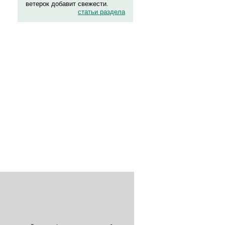
ветерок добавит свежести.
статьи раздела