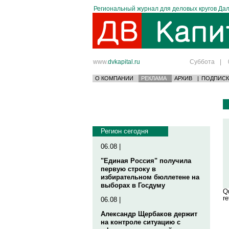
Региональный журнал для деловых кругов Дал
www.
dvkapital.ru
Суббота
|
О КОМПАНИИ
РЕКЛАМА
АРХИВ
|
ПОДПИСК
Регион сегодня
06.08 |
"Единая Россия" получила
первую строку в
избирательном бюллетене на
выборах в Госдуму
Qu
re
06.08 |
Александр Щербаков держит
на контроле ситуацию с