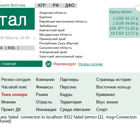
ьнего Востока
АТР
РФ
ДФО
Курсы валют
Амурская область
Бурятия
1 USD
82.17 р.
Еврейская автономная область
1 EUR
94.84 р.
Забайкалье
100 JPY
51.82 р.
Камчатский край
10 CNY
12.17 р.
Магаданская область
08 Августа, 18:46
|
Приморский край
Республика Саха (Якутия)
А
|
RSS
|
Сахалинская область
Хабаровский край
Чукотский автономный округ
главная
Рекомендует:
Регион сегодня
Регион сегодня
Компании
Партнеры
Страницы истории
Часовой пояс
Финансы
Персона
Восточное кольцо
Тема номера
Рынки
Кадры
Криминал
Мнение
Отрасль
Территория
Вкус жизни
Проект ДК
Инновации
Среда обитания
Спорт
ery failed: connection to localhost:9312 failed (errno=111, msg=Connection
fused).