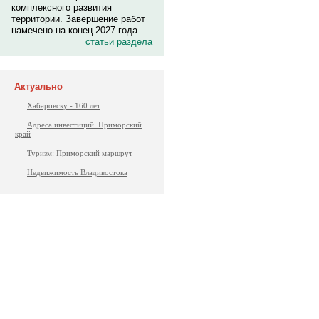
комплексного развития
территории. Завершение работ
намечено на конец 2027 года.
статьи раздела
Актуально
Хабаровску - 160 лет
Адреса инвестиций. Приморский
край
Туризм: Приморский маршрут
Недвижимость Владивостока