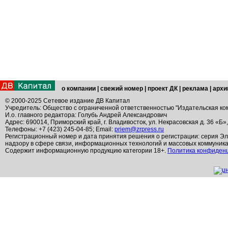
о компании
|
свежий номер
|
проект ДК
|
реклама
|
архи
© 2000-2025 Сетевое издание ДВ Капитал
Учредитель: Общество с ограниченной ответственностью "Издательская ко
И.о. главного редактора: Голубь Андрей Александрович
Адрес: 690014, Приморский край, г. Владивосток, ул. Некрасовская д. 36 «Б»
Телефоны: +7 (423) 245-04-85; Email:
priem@zrpress.ru
Регистрационный номер и дата принятия решения о регистрации: серия Эл
надзору в сфере связи, информационных технологий и массовых коммуник
Содержит информационную продукцию категории 18+.
Политика конфиден