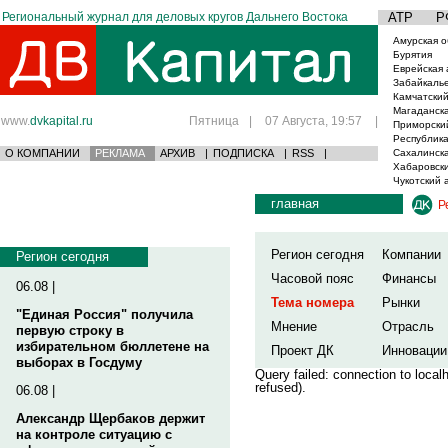
Региональный журнал для деловых кругов Дальнего Востока
АТР
Р
Амурская о
Бурятия
Еврейская 
Забайкаль
Камчатский
Магаданска
www.
dvkapital.ru
Пятница
|
07 Августа, 19:57
|
Приморски
Республика
О КОМПАНИИ
РЕКЛАМА
АРХИВ
|
ПОДПИСКА
|
RSS
|
Сахалинска
Хабаровски
Чукотский 
главная
Р
Регион сегодня
Компании
Регион сегодня
Часовой пояс
Финансы
06.08 |
Тема номера
Рынки
"Единая Россия" получила
Мнение
Отрасль
первую строку в
избирательном бюллетене на
Проект ДК
Инновации
выборах в Госдуму
Query failed: connection to loca
refused).
06.08 |
Александр Щербаков держит
на контроле ситуацию с