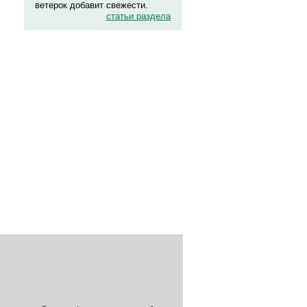
ветерок добавит свежести.
статьи раздела