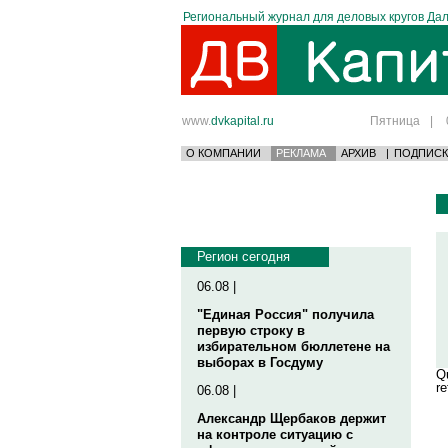
Региональный журнал для деловых кругов Дал
www.
dvkapital.ru
Пятница
|
О КОМПАНИИ
РЕКЛАМА
АРХИВ
|
ПОДПИСК
Регион сегодня
06.08 |
"Единая Россия" получила
первую строку в
избирательном бюллетене на
выборах в Госдуму
Qu
re
06.08 |
Александр Щербаков держит
на контроле ситуацию с