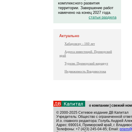
комплексного развития
территории. Завершение работ
намечено на конец 2027 года.
статьи раздела
Актуально
Хабаровску - 160 лет
Адреса инвестиций. Приморский
край
Туризм: Приморский маршрут
Недвижимость Владивостока
о компании
|
свежий ном
© 2000-2025 Сетевое издание ДВ Капитал
Учредитель: Общество с ограниченной отве
И.о. главного редактора: Голубь Андрей Але
Адрес: 690014, Приморский край, г. Владивос
Телефоны: +7 (423) 245-04-85; Email:
priem@