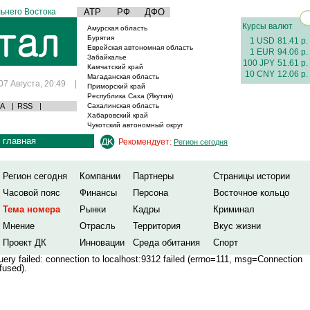
ьнего Востока
АТР
РФ
ДФО
Курсы валют
Амурская область
Бурятия
1 USD
81.41 р.
Еврейская автономная область
1 EUR
94.06 р.
Забайкалье
100 JPY
51.61 р.
Камчатский край
10 CNY
12.06 р.
Магаданская область
07 Августа, 20:49
|
Приморский край
Республика Саха (Якутия)
А
|
RSS
|
Сахалинская область
Хабаровский край
Чукотский автономный округ
главная
Рекомендует:
Регион сегодня
Регион сегодня
Компании
Партнеры
Страницы истории
Часовой пояс
Финансы
Персона
Восточное кольцо
Тема номера
Рынки
Кадры
Криминал
Мнение
Отрасль
Территория
Вкус жизни
Проект ДК
Инновации
Среда обитания
Спорт
ery failed: connection to localhost:9312 failed (errno=111, msg=Connection
fused).