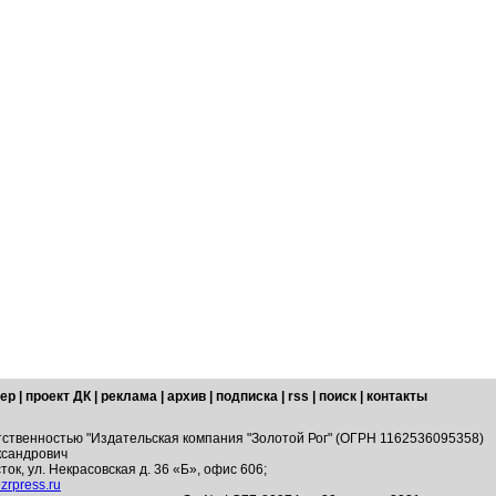
ер
|
проект ДК
|
реклама
|
архив
|
подписка
|
rss
|
поиск
|
контакты
тственностью "Издательская компания "Золотой Рог" (ОГРН 1162536095358)
ксандрович
ток, ул. Некрасовская д. 36 «Б», офис 606;
zrpress.ru