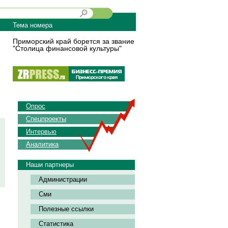
Тема номера
Приморский край борется за звание
"Столица финансовой культуры"
Опрос
Спецпроекты
Интервью
Аналитика
Наши партнеры
Администрации
Сми
Полезные ссылки
Статистика