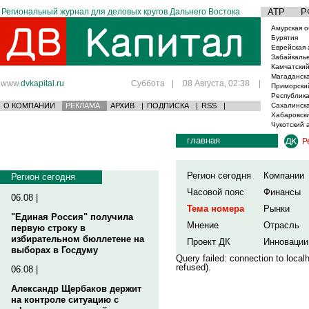
Региональный журнал для деловых кругов Дальнего Востока
АТР
Р
Амурская о
Бурятия
Еврейская 
Забайкаль
Камчатский
Магаданска
www.
dvkapital.ru
Суббота
|
08 Августа, 02:38
|
Приморски
Республика
О КОМПАНИИ
РЕКЛАМА
АРХИВ
|
ПОДПИСКА
|
RSS
|
Сахалинска
Хабаровски
Чукотский 
главная
Р
Регион сегодня
Компании
Регион сегодня
Часовой пояс
Финансы
06.08 |
Тема номера
Рынки
"Единая Россия" получила
Мнение
Отрасль
первую строку в
избирательном бюллетене на
Проект ДК
Инновации
выборах в Госдуму
Query failed: connection to loca
refused).
06.08 |
Александр Щербаков держит
на контроле ситуацию с