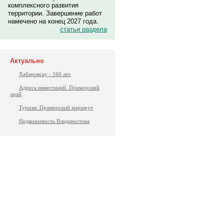
комплексного развития
территории. Завершение работ
намечено на конец 2027 года.
статьи раздела
Актуально
Хабаровску - 160 лет
Адреса инвестиций. Приморский
край
Туризм: Приморский маршрут
Недвижимость Владивостока