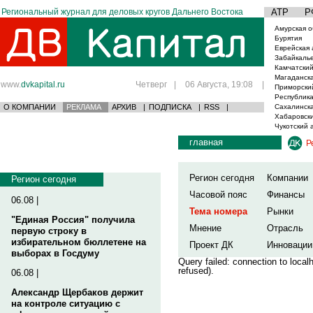
Региональный журнал для деловых кругов Дальнего Востока
АТР
Р
Амурская о
Бурятия
Еврейская 
Забайкаль
Камчатский
Магаданска
www.
dvkapital.ru
Четверг
|
06 Августа, 19:08
|
Приморски
Республика
О КОМПАНИИ
РЕКЛАМА
АРХИВ
|
ПОДПИСКА
|
RSS
|
Сахалинска
Хабаровски
Чукотский 
главная
Р
Регион сегодня
Компании
Регион сегодня
Часовой пояс
Финансы
06.08 |
Тема номера
Рынки
"Единая Россия" получила
Мнение
Отрасль
первую строку в
избирательном бюллетене на
Проект ДК
Инновации
выборах в Госдуму
Query failed: connection to loca
refused).
06.08 |
Александр Щербаков держит
на контроле ситуацию с