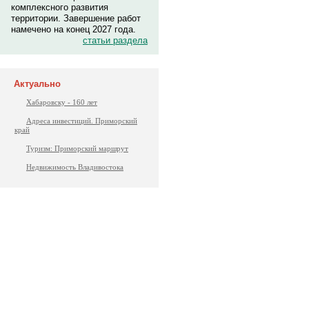
комплексного развития
территории. Завершение работ
намечено на конец 2027 года.
статьи раздела
Актуально
Хабаровску - 160 лет
Адреса инвестиций. Приморский
край
Туризм: Приморский маршрут
Недвижимость Владивостока