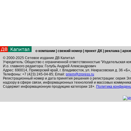
о компании
|
свежий номер
|
проект ДК
|
реклама
|
архи
© 2000-2025 Сетевое издание ДВ Капитал
Учредитель: Общество с ограниченной ответственностью "Издательская ко
И.о. главного редактора: Голубь Андрей Александрович
Адрес: 690014, Приморский край, г. Владивосток, ул. Некрасовская д. 36 «Б»
Телефоны: +7 (423) 245-04-85; Email:
priem@zrpress.ru
Регистрационный номер и дата принятия решения о регистрации: серия Эл
надзору в сфере связи, информационных технологий и массовых коммуник
Содержит информационную продукцию категории 18+.
Политика конфиден