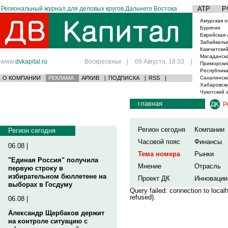
Региональный журнал для деловых кругов Дальнего Востока
АТР
Р
Амурская о
Бурятия
Еврейская 
Забайкаль
Камчатский
Магаданска
www.
dvkapital.ru
Воскресенье
|
09 Августа, 18:33
|
Приморски
Республика
О КОМПАНИИ
РЕКЛАМА
АРХИВ
|
ПОДПИСКА
|
RSS
|
Сахалинска
Хабаровски
Чукотский 
главная
Р
Регион сегодня
Компании
Регион сегодня
Часовой пояс
Финансы
06.08 |
Тема номера
Рынки
"Единая Россия" получила
Мнение
Отрасль
первую строку в
избирательном бюллетене на
Проект ДК
Инновации
выборах в Госдуму
Query failed: connection to loca
refused).
06.08 |
Александр Щербаков держит
на контроле ситуацию с