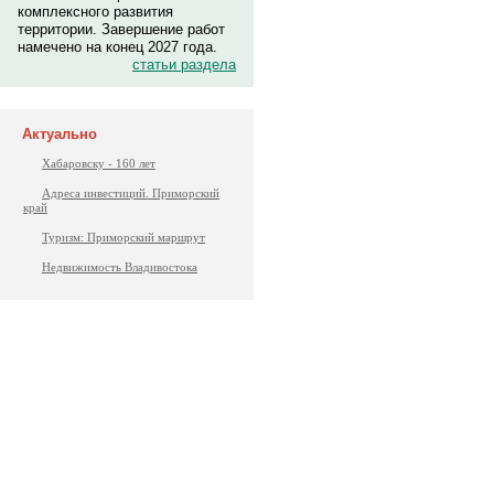
комплексного развития
территории. Завершение работ
намечено на конец 2027 года.
статьи раздела
Актуально
Хабаровску - 160 лет
Адреса инвестиций. Приморский
край
Туризм: Приморский маршрут
Недвижимость Владивостока