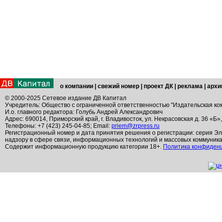
о компании
|
свежий номер
|
проект ДК
|
реклама
|
архи
© 2000-2025 Сетевое издание ДВ Капитал
Учредитель: Общество с ограниченной ответственностью "Издательская ко
И.о. главного редактора: Голубь Андрей Александрович
Адрес: 690014, Приморский край, г. Владивосток, ул. Некрасовская д. 36 «Б»
Телефоны: +7 (423) 245-04-85; Email:
priem@zrpress.ru
Регистрационный номер и дата принятия решения о регистрации: серия Эл
надзору в сфере связи, информационных технологий и массовых коммуник
Содержит информационную продукцию категории 18+.
Политика конфиден