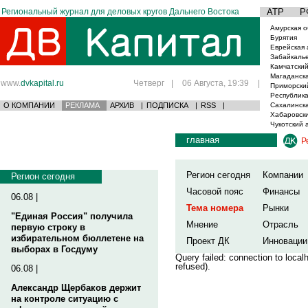
Региональный журнал для деловых кругов Дальнего Востока
АТР
Р
Амурская о
Бурятия
Еврейская 
Забайкаль
Камчатский
Магаданска
www.
dvkapital.ru
Четверг
|
06 Августа, 19:39
|
Приморски
Республика
О КОМПАНИИ
РЕКЛАМА
АРХИВ
|
ПОДПИСКА
|
RSS
|
Сахалинска
Хабаровски
Чукотский 
главная
Р
Регион сегодня
Компании
Регион сегодня
Часовой пояс
Финансы
06.08 |
Тема номера
Рынки
"Единая Россия" получила
Мнение
Отрасль
первую строку в
избирательном бюллетене на
Проект ДК
Инновации
выборах в Госдуму
Query failed: connection to loca
refused).
06.08 |
Александр Щербаков держит
на контроле ситуацию с