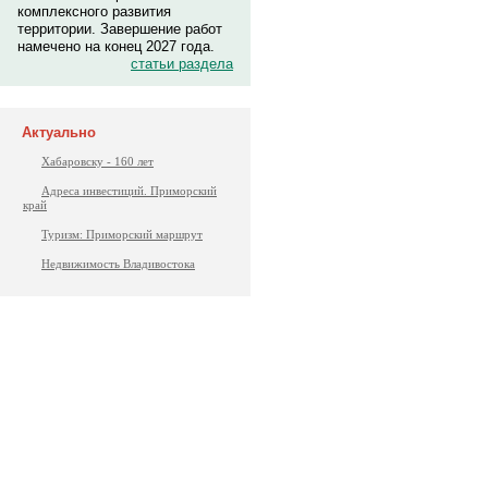
комплексного развития
территории. Завершение работ
намечено на конец 2027 года.
статьи раздела
Актуально
Хабаровску - 160 лет
Адреса инвестиций. Приморский
край
Туризм: Приморский маршрут
Недвижимость Владивостока