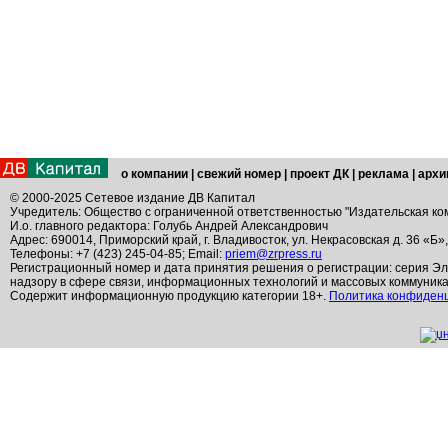
о компании
|
свежий номер
|
проект ДК
|
реклама
|
архи
© 2000-2025 Сетевое издание ДВ Капитал
Учредитель: Общество с ограниченной ответственностью "Издательская ко
И.о. главного редактора: Голубь Андрей Александрович
Адрес: 690014, Приморский край, г. Владивосток, ул. Некрасовская д. 36 «Б»
Телефоны: +7 (423) 245-04-85; Email:
priem@zrpress.ru
Регистрационный номер и дата принятия решения о регистрации: серия Эл
надзору в сфере связи, информационных технологий и массовых коммуник
Содержит информационную продукцию категории 18+.
Политика конфиден