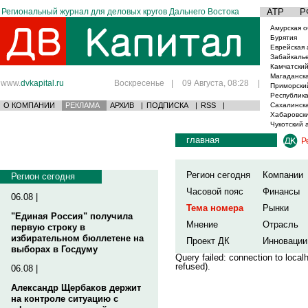
Региональный журнал для деловых кругов Дальнего Востока
АТР
Р
Амурская о
Бурятия
Еврейская 
Забайкаль
Камчатский
Магаданска
www.
dvkapital.ru
Воскресенье
|
09 Августа, 08:28
|
Приморски
Республика
О КОМПАНИИ
РЕКЛАМА
АРХИВ
|
ПОДПИСКА
|
RSS
|
Сахалинска
Хабаровски
Чукотский 
главная
Р
Регион сегодня
Компании
Регион сегодня
Часовой пояс
Финансы
06.08 |
Тема номера
Рынки
"Единая Россия" получила
Мнение
Отрасль
первую строку в
избирательном бюллетене на
Проект ДК
Инновации
выборах в Госдуму
Query failed: connection to loca
refused).
06.08 |
Александр Щербаков держит
на контроле ситуацию с