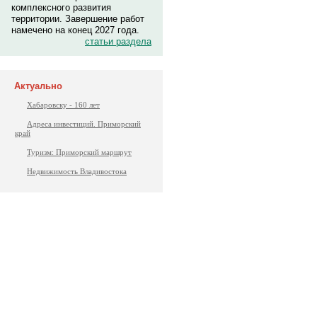
комплексного развития
территории. Завершение работ
намечено на конец 2027 года.
статьи раздела
Актуально
Хабаровску - 160 лет
Адреса инвестиций. Приморский
край
Туризм: Приморский маршрут
Недвижимость Владивостока