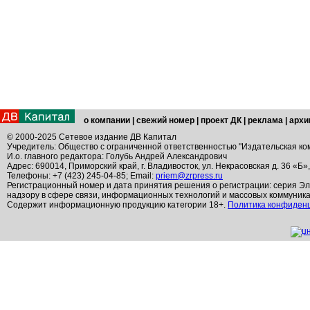
о компании
|
свежий номер
|
проект ДК
|
реклама
|
архи
© 2000-2025 Сетевое издание ДВ Капитал
Учредитель: Общество с ограниченной ответственностью "Издательская ко
И.о. главного редактора: Голубь Андрей Александрович
Адрес: 690014, Приморский край, г. Владивосток, ул. Некрасовская д. 36 «Б»
Телефоны: +7 (423) 245-04-85; Email:
priem@zrpress.ru
Регистрационный номер и дата принятия решения о регистрации: серия Эл
надзору в сфере связи, информационных технологий и массовых коммуник
Содержит информационную продукцию категории 18+.
Политика конфиден