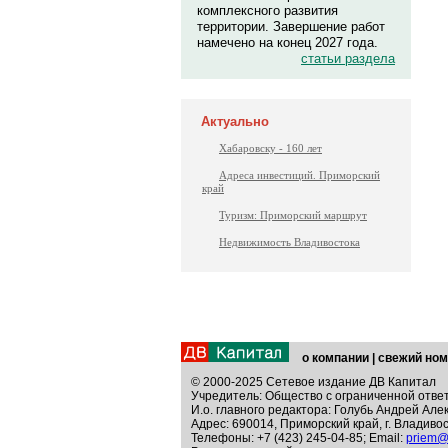
комплексного развития
территории. Завершение работ
намечено на конец 2027 года.
статьи раздела
Актуально
Хабаровску - 160 лет
Адреса инвестиций. Приморский
край
Туризм: Приморский маршрут
Недвижимость Владивостока
о компании
|
свежий ном
© 2000-2025 Сетевое издание ДВ Капитал
Учредитель: Общество с ограниченной отве
И.о. главного редактора: Голубь Андрей Але
Адрес: 690014, Приморский край, г. Владивос
Телефоны: +7 (423) 245-04-85; Email:
priem@