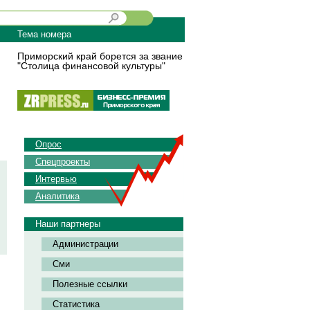
Тема номера
Приморский край борется за звание
"Столица финансовой культуры"
Опрос
Спецпроекты
Интервью
Аналитика
Наши партнеры
Администрации
Сми
Полезные ссылки
Статистика