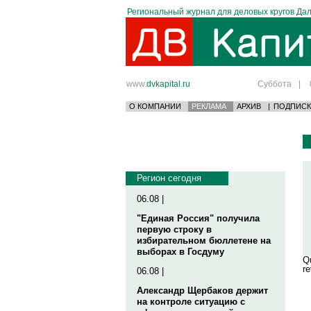
Региональный журнал для деловых кругов Дал
www.
dvkapital.ru
Суббота
|
О КОМПАНИИ
РЕКЛАМА
АРХИВ
|
ПОДПИСК
Регион сегодня
06.08 |
"Единая Россия" получила
первую строку в
избирательном бюллетене на
выборах в Госдуму
Qu
re
06.08 |
Александр Щербаков держит
на контроле ситуацию с