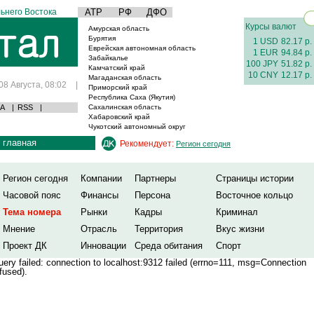
ьнего Востока
АТР
РФ
ДФО
Курсы валют
Амурская область
Бурятия
1 USD
82.17 р.
Еврейская автономная область
1 EUR
94.84 р.
Забайкалье
100 JPY
51.82 р.
Камчатский край
10 CNY
12.17 р.
Магаданская область
08 Августа, 08:02
|
Приморский край
Республика Саха (Якутия)
А
|
RSS
|
Сахалинская область
Хабаровский край
Чукотский автономный округ
главная
Рекомендует:
Регион сегодня
Регион сегодня
Компании
Партнеры
Страницы истории
Часовой пояс
Финансы
Персона
Восточное кольцо
Тема номера
Рынки
Кадры
Криминал
Мнение
Отрасль
Территория
Вкус жизни
Проект ДК
Инновации
Среда обитания
Спорт
ery failed: connection to localhost:9312 failed (errno=111, msg=Connection
fused).