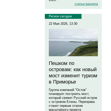
статьи раздела
Регион сегодня
22 Мая 2026, 13:30
Пешком по
островам: как новый
мост изменит туризм
в Приморье
Группа компаний "Остов"
планирует построить мост,
который свяжет Русский остров
с островом Елены. Переправа
станет первым этапом
масштабного проекта