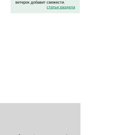
ветерок добавит свежести.
статьи раздела