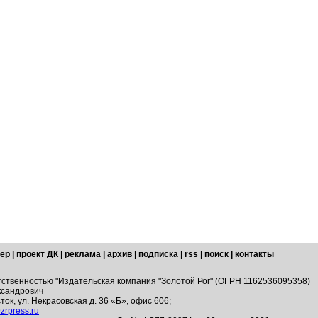
ер
|
проект ДК
|
реклама
|
архив
|
подписка
|
rss
|
поиск
|
контакты
тственностью "Издательская компания "Золотой Рог" (ОГРН 1162536095358)
ксандрович
ток, ул. Некрасовская д. 36 «Б», офис 606;
zrpress.ru