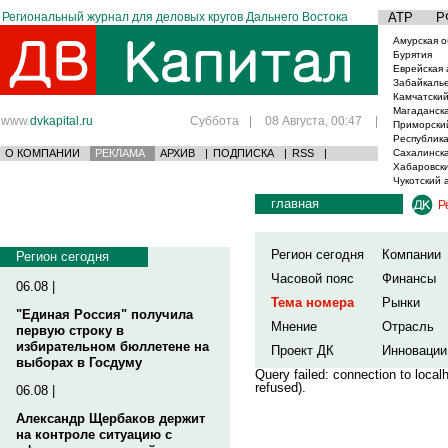
Региональный журнал для деловых кругов Дальнего Востока
АТР
Р
Амурская о
Бурятия
Еврейская 
Забайкаль
Камчатский
Магаданска
www.
dvkapital.ru
Суббота
|
08 Августа, 00:47
|
Приморски
Республика
О КОМПАНИИ
РЕКЛАМА
АРХИВ
|
ПОДПИСКА
|
RSS
|
Сахалинска
Хабаровски
Чукотский 
главная
Р
Регион сегодня
Компании
Регион сегодня
Часовой пояс
Финансы
06.08 |
Тема номера
Рынки
"Единая Россия" получила
Мнение
Отрасль
первую строку в
избирательном бюллетене на
Проект ДК
Инновации
выборах в Госдуму
Query failed: connection to loca
refused).
06.08 |
Александр Щербаков держит
на контроле ситуацию с