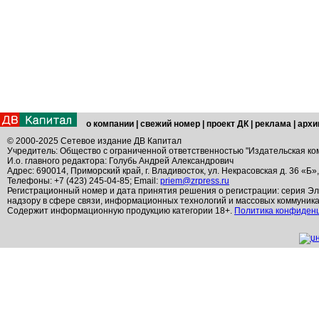
о компании
|
свежий номер
|
проект ДК
|
реклама
|
архи
© 2000-2025 Сетевое издание ДВ Капитал
Учредитель: Общество с ограниченной ответственностью "Издательская ко
И.о. главного редактора: Голубь Андрей Александрович
Адрес: 690014, Приморский край, г. Владивосток, ул. Некрасовская д. 36 «Б»
Телефоны: +7 (423) 245-04-85; Email:
priem@zrpress.ru
Регистрационный номер и дата принятия решения о регистрации: серия Эл
надзору в сфере связи, информационных технологий и массовых коммуник
Содержит информационную продукцию категории 18+.
Политика конфиден