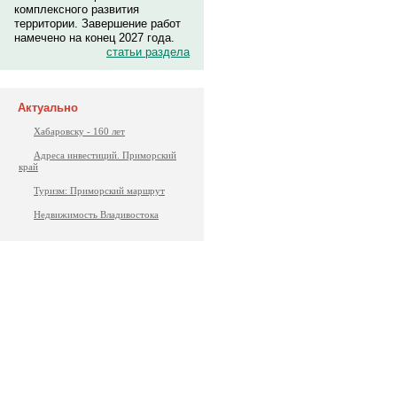
комплексного развития
территории. Завершение работ
намечено на конец 2027 года.
статьи раздела
Актуально
Хабаровску - 160 лет
Адреса инвестиций. Приморский
край
Туризм: Приморский маршрут
Недвижимость Владивостока