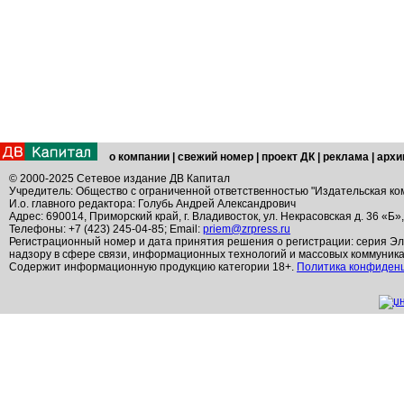
о компании
|
свежий номер
|
проект ДК
|
реклама
|
архи
© 2000-2025 Сетевое издание ДВ Капитал
Учредитель: Общество с ограниченной ответственностью "Издательская ко
И.о. главного редактора: Голубь Андрей Александрович
Адрес: 690014, Приморский край, г. Владивосток, ул. Некрасовская д. 36 «Б»
Телефоны: +7 (423) 245-04-85; Email:
priem@zrpress.ru
Регистрационный номер и дата принятия решения о регистрации: серия Эл
надзору в сфере связи, информационных технологий и массовых коммуник
Содержит информационную продукцию категории 18+.
Политика конфиден