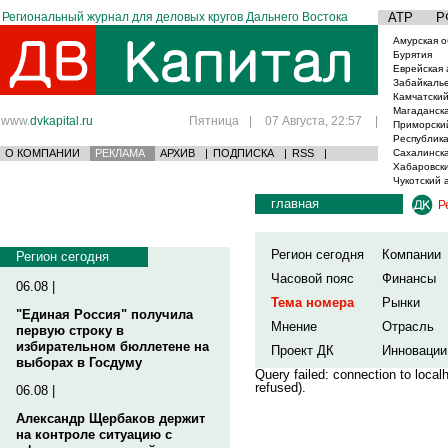
Региональный журнал для деловых кругов Дальнего Востока
АТР
Р
Амурская о
Бурятия
Еврейская 
Забайкаль
Камчатский
Магаданска
www.
dvkapital.ru
Пятница
|
07 Августа, 22:57
|
Приморски
Республика
О КОМПАНИИ
РЕКЛАМА
АРХИВ
|
ПОДПИСКА
|
RSS
|
Сахалинска
Хабаровски
Чукотский 
главная
Р
Регион сегодня
Компании
Регион сегодня
Часовой пояс
Финансы
06.08 |
Тема номера
Рынки
"Единая Россия" получила
Мнение
Отрасль
первую строку в
избирательном бюллетене на
Проект ДК
Инновации
выборах в Госдуму
Query failed: connection to loca
refused).
06.08 |
Александр Щербаков держит
на контроле ситуацию с