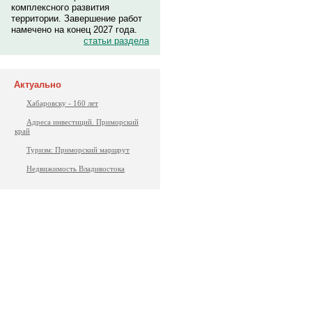
комплексного развития
территории. Завершение работ
намечено на конец 2027 года.
статьи раздела
Актуально
Хабаровску - 160 лет
Адреса инвестиций. Приморский
край
Туризм: Приморский маршрут
Недвижимость Владивостока