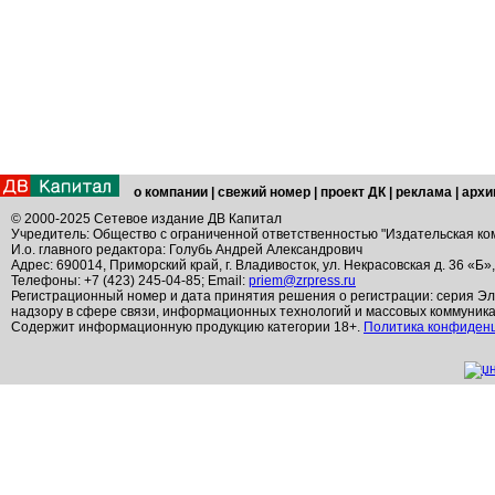
о компании
|
свежий номер
|
проект ДК
|
реклама
|
архи
© 2000-2025 Сетевое издание ДВ Капитал
Учредитель: Общество с ограниченной ответственностью "Издательская ко
И.о. главного редактора: Голубь Андрей Александрович
Адрес: 690014, Приморский край, г. Владивосток, ул. Некрасовская д. 36 «Б»
Телефоны: +7 (423) 245-04-85; Email:
priem@zrpress.ru
Регистрационный номер и дата принятия решения о регистрации: серия Эл
надзору в сфере связи, информационных технологий и массовых коммуник
Содержит информационную продукцию категории 18+.
Политика конфиден