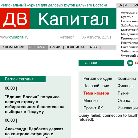
Региональный журнал для деловых кругов Дальнего Востока
АТР
Р
Амурская о
Бурятия
Еврейская 
Забайкаль
Камчатский
Магаданска
www.
dvkapital.ru
Четверг
|
06 Августа, 21:51
|
Приморски
Республика
О КОМПАНИИ
РЕКЛАМА
АРХИВ
|
ПОДПИСКА
|
RSS
|
Сахалинска
Хабаровски
Чукотский 
главная
Р
Регион сегодня
Компании
Регион сегодня
Часовой пояс
Финансы
06.08 |
Тема номера
Рынки
"Единая Россия" получила
Мнение
Отрасль
первую строку в
избирательном бюллетене на
Проект ДК
Инновации
выборах в Госдуму
Query failed: connection to loca
refused).
06.08 |
Александр Щербаков держит
на контроле ситуацию с