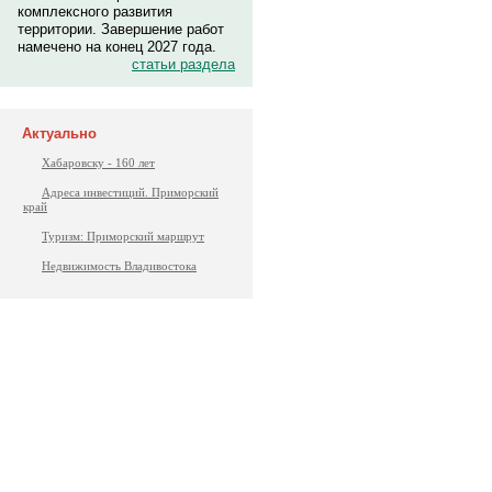
комплексного развития
территории. Завершение работ
намечено на конец 2027 года.
статьи раздела
Актуально
Хабаровску - 160 лет
Адреса инвестиций. Приморский
край
Туризм: Приморский маршрут
Недвижимость Владивостока