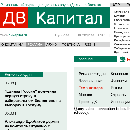
Региональный журнал для деловых кругов Дальнего Востока
АТР
Р
Амурская о
Бурятия
Еврейская 
Забайкаль
Камчатский
Магаданска
www.
dvkapital.ru
Суббота
|
08 Августа, 16:37
|
Приморски
Республика
О КОМПАНИИ
РЕКЛАМА
АРХИВ
|
ПОДПИСКА
|
RSS
|
Сахалинска
Хабаровски
Чукотский 
главная
Р
Регион сегодня
Компании
Регион сегодня
Часовой пояс
Финансы
06.08 |
Тема номера
Рынки
"Единая Россия" получила
Мнение
Отрасль
первую строку в
избирательном бюллетене на
Проект ДК
Инновации
выборах в Госдуму
Query failed: connection to loca
refused).
06.08 |
Александр Щербаков держит
на контроле ситуацию с