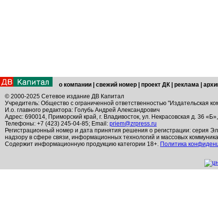
о компании
|
свежий номер
|
проект ДК
|
реклама
|
архи
© 2000-2025 Сетевое издание ДВ Капитал
Учредитель: Общество с ограниченной ответственностью "Издательская ко
И.о. главного редактора: Голубь Андрей Александрович
Адрес: 690014, Приморский край, г. Владивосток, ул. Некрасовская д. 36 «Б»
Телефоны: +7 (423) 245-04-85; Email:
priem@zrpress.ru
Регистрационный номер и дата принятия решения о регистрации: серия Эл
надзору в сфере связи, информационных технологий и массовых коммуник
Содержит информационную продукцию категории 18+.
Политика конфиден