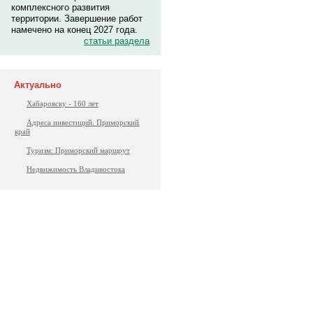
комплексного развития
территории. Завершение работ
намечено на конец 2027 года.
статьи раздела
Актуально
Хабаровску - 160 лет
Адреса инвестиций. Приморский
край
Туризм: Приморский маршрут
Недвижимость Владивостока