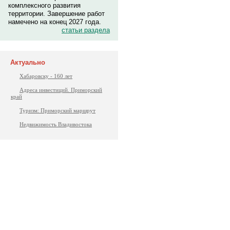
комплексного развития
территории. Завершение работ
намечено на конец 2027 года.
статьи раздела
Актуально
Хабаровску - 160 лет
Адреса инвестиций. Приморский
край
Туризм: Приморский маршрут
Недвижимость Владивостока