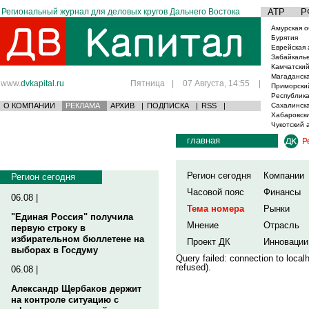
Региональный журнал для деловых кругов Дальнего Востока
АТР
Р
Амурская о
Бурятия
Еврейская 
Забайкаль
Камчатский
Магаданска
www.
dvkapital.ru
Пятница
|
07 Августа, 14:55
|
Приморски
Республика
О КОМПАНИИ
РЕКЛАМА
АРХИВ
|
ПОДПИСКА
|
RSS
|
Сахалинска
Хабаровски
Чукотский 
главная
Р
Регион сегодня
Компании
Регион сегодня
Часовой пояс
Финансы
06.08 |
Тема номера
Рынки
"Единая Россия" получила
Мнение
Отрасль
первую строку в
избирательном бюллетене на
Проект ДК
Инновации
выборах в Госдуму
Query failed: connection to loca
refused).
06.08 |
Александр Щербаков держит
на контроле ситуацию с