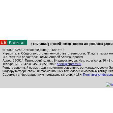
о компании
|
свежий номер
|
проект ДК
|
реклама
|
архи
© 2000-2025 Сетевое издание ДВ Капитал
Учредитель: Общество с ограниченной ответственностью "Издательская ко
И.о. главного редактора: Голубь Андрей Александрович
Адрес: 690014, Приморский край, г. Владивосток, ул. Некрасовская д. 36 «Б»
Телефоны: +7 (423) 245-04-85; Email:
priem@zrpress.ru
Регистрационный номер и дата принятия решения о регистрации: серия Эл
надзору в сфере связи, информационных технологий и массовых коммуник
Содержит информационную продукцию категории 18+.
Политика конфиден