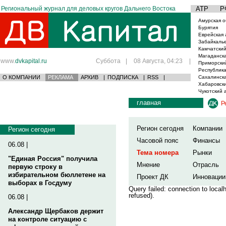
Региональный журнал для деловых кругов Дальнего Востока
АТР
Р
Амурская о
Бурятия
Еврейская 
Забайкаль
Камчатский
Магаданска
www.
dvkapital.ru
Суббота
|
08 Августа, 04:23
|
Приморски
Республика
О КОМПАНИИ
РЕКЛАМА
АРХИВ
|
ПОДПИСКА
|
RSS
|
Сахалинска
Хабаровски
Чукотский 
главная
Р
Регион сегодня
Компании
Регион сегодня
Часовой пояс
Финансы
06.08 |
Тема номера
Рынки
"Единая Россия" получила
Мнение
Отрасль
первую строку в
избирательном бюллетене на
Проект ДК
Инновации
выборах в Госдуму
Query failed: connection to loca
refused).
06.08 |
Александр Щербаков держит
на контроле ситуацию с