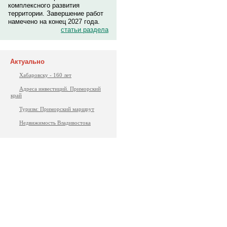
комплексного развития
территории. Завершение работ
намечено на конец 2027 года.
статьи раздела
Актуально
Хабаровску - 160 лет
Адреса инвестиций. Приморский
край
Туризм: Приморский маршрут
Недвижимость Владивостока