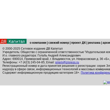
о компании
|
свежий номер
|
проект ДК
|
реклама
|
архи
© 2000-2025 Сетевое издание ДВ Капитал
Учредитель: Общество с ограниченной ответственностью "Издательская ко
И.о. главного редактора: Голубь Андрей Александрович
Адрес: 690014, Приморский край, г. Владивосток, ул. Некрасовская д. 36 «Б»
Телефоны: +7 (423) 245-04-85; Email:
priem@zrpress.ru
Регистрационный номер и дата принятия решения о регистрации: серия Эл
надзору в сфере связи, информационных технологий и массовых коммуник
Содержит информационную продукцию категории 18+.
Политика конфиден