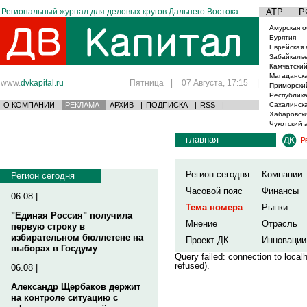
Региональный журнал для деловых кругов Дальнего Востока
АТР
Р
Амурская о
Бурятия
Еврейская 
Забайкаль
Камчатский
Магаданска
www.
dvkapital.ru
Пятница
|
07 Августа, 17:15
|
Приморски
Республика
О КОМПАНИИ
РЕКЛАМА
АРХИВ
|
ПОДПИСКА
|
RSS
|
Сахалинска
Хабаровски
Чукотский 
главная
Р
Регион сегодня
Компании
Регион сегодня
Часовой пояс
Финансы
06.08 |
Тема номера
Рынки
"Единая Россия" получила
Мнение
Отрасль
первую строку в
избирательном бюллетене на
Проект ДК
Инновации
выборах в Госдуму
Query failed: connection to loca
refused).
06.08 |
Александр Щербаков держит
на контроле ситуацию с