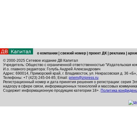
о компании
|
свежий номер
|
проект ДК
|
реклама
|
архи
© 2000-2025 Сетевое издание ДВ Капитал
Учредитель: Общество с ограниченной ответственностью "Издательская ко
И.о. главного редактора: Голубь Андрей Александрович
Адрес: 690014, Приморский край, г. Владивосток, ул. Некрасовская д. 36 «Б»
Телефоны: +7 (423) 245-04-85; Email:
priem@zrpress.ru
Регистрационный номер и дата принятия решения о регистрации: серия Эл
надзору в сфере связи, информационных технологий и массовых коммуник
Содержит информационную продукцию категории 18+.
Политика конфиден