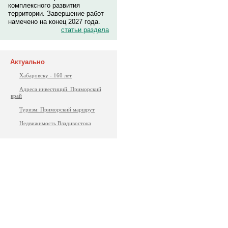
комплексного развития
территории. Завершение работ
намечено на конец 2027 года.
статьи раздела
Актуально
Хабаровску - 160 лет
Адреса инвестиций. Приморский
край
Туризм: Приморский маршрут
Недвижимость Владивостока