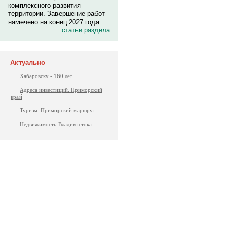
комплексного развития
территории. Завершение работ
намечено на конец 2027 года.
статьи раздела
Актуально
Хабаровску - 160 лет
Адреса инвестиций. Приморский
край
Туризм: Приморский маршрут
Недвижимость Владивостока