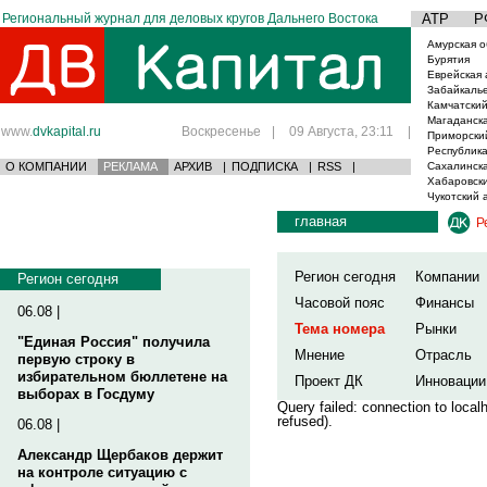
Региональный журнал для деловых кругов Дальнего Востока
АТР
Р
Амурская о
Бурятия
Еврейская 
Забайкаль
Камчатский
Магаданска
www.
dvkapital.ru
Воскресенье
|
09 Августа, 23:11
|
Приморски
Республика
О КОМПАНИИ
РЕКЛАМА
АРХИВ
|
ПОДПИСКА
|
RSS
|
Сахалинска
Хабаровски
Чукотский 
главная
Р
Регион сегодня
Компании
Регион сегодня
Часовой пояс
Финансы
06.08 |
Тема номера
Рынки
"Единая Россия" получила
Мнение
Отрасль
первую строку в
избирательном бюллетене на
Проект ДК
Инновации
выборах в Госдуму
Query failed: connection to loca
refused).
06.08 |
Александр Щербаков держит
на контроле ситуацию с