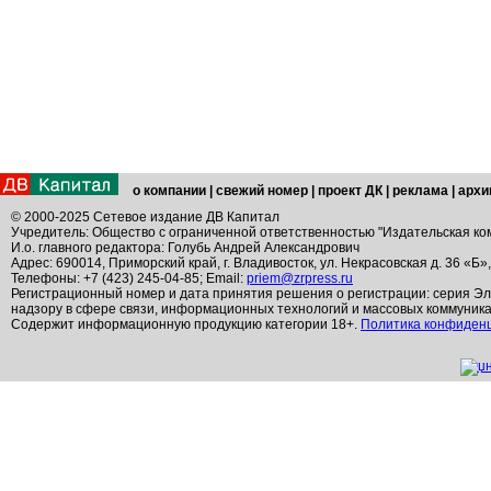
о компании
|
свежий номер
|
проект ДК
|
реклама
|
архи
© 2000-2025 Сетевое издание ДВ Капитал
Учредитель: Общество с ограниченной ответственностью "Издательская ко
И.о. главного редактора: Голубь Андрей Александрович
Адрес: 690014, Приморский край, г. Владивосток, ул. Некрасовская д. 36 «Б»
Телефоны: +7 (423) 245-04-85; Email:
priem@zrpress.ru
Регистрационный номер и дата принятия решения о регистрации: серия Эл
надзору в сфере связи, информационных технологий и массовых коммуник
Содержит информационную продукцию категории 18+.
Политика конфиден