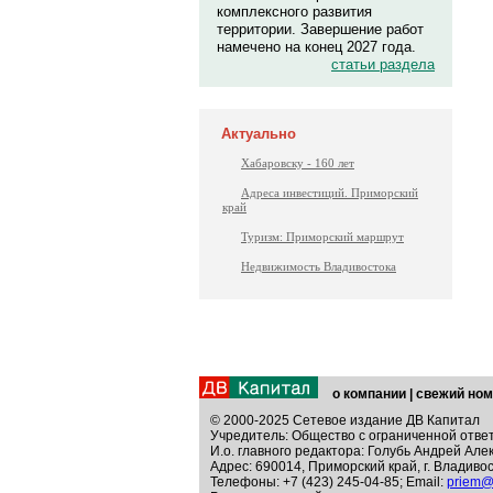
комплексного развития
территории. Завершение работ
намечено на конец 2027 года.
статьи раздела
Актуально
Хабаровску - 160 лет
Адреса инвестиций. Приморский
край
Туризм: Приморский маршрут
Недвижимость Владивостока
о компании
|
свежий ном
© 2000-2025 Сетевое издание ДВ Капитал
Учредитель: Общество с ограниченной отве
И.о. главного редактора: Голубь Андрей Але
Адрес: 690014, Приморский край, г. Владивос
Телефоны: +7 (423) 245-04-85; Email:
priem@