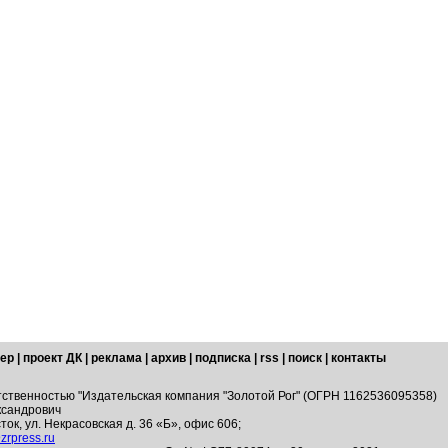
ер
|
проект ДК
|
реклама
|
архив
|
подписка
|
rss
|
поиск
|
контакты
тственностью "Издательская компания "Золотой Рог" (ОГРН 1162536095358)
ксандрович
ток, ул. Некрасовская д. 36 «Б», офис 606;
zrpress.ru