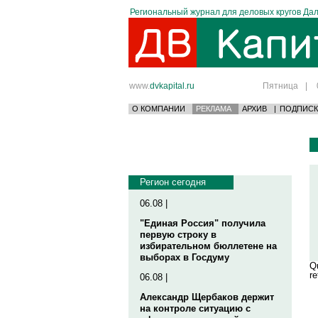
Региональный журнал для деловых кругов Дал
www.
dvkapital.ru
Пятница
|
О КОМПАНИИ
РЕКЛАМА
АРХИВ
|
ПОДПИСК
Регион сегодня
06.08 |
"Единая Россия" получила
первую строку в
избирательном бюллетене на
выборах в Госдуму
Qu
re
06.08 |
Александр Щербаков держит
на контроле ситуацию с