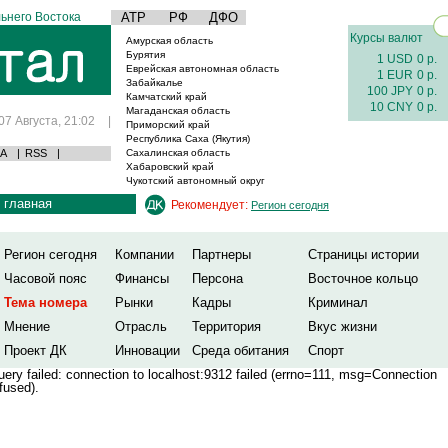
ьнего Востока
АТР
РФ
ДФО
Курсы валют
Амурская область
Бурятия
1 USD
0 р.
Еврейская автономная область
1 EUR
0 р.
Забайкалье
100 JPY
0 р.
Камчатский край
10 CNY
0 р.
Магаданская область
07 Августа, 21:02
|
Приморский край
Республика Саха (Якутия)
А
|
RSS
|
Сахалинская область
Хабаровский край
Чукотский автономный округ
главная
Рекомендует:
Регион сегодня
Регион сегодня
Компании
Партнеры
Страницы истории
Часовой пояс
Финансы
Персона
Восточное кольцо
Тема номера
Рынки
Кадры
Криминал
Мнение
Отрасль
Территория
Вкус жизни
Проект ДК
Инновации
Среда обитания
Спорт
ery failed: connection to localhost:9312 failed (errno=111, msg=Connection
fused).