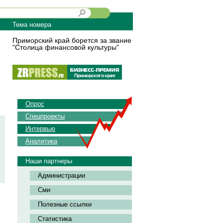
Тема номера
Приморский край борется за звание
"Столица финансовой культуры"
Опрос
Спецпроекты
Интервью
Аналитика
Наши партнеры
Администрации
Сми
Полезные ссылки
Статистика