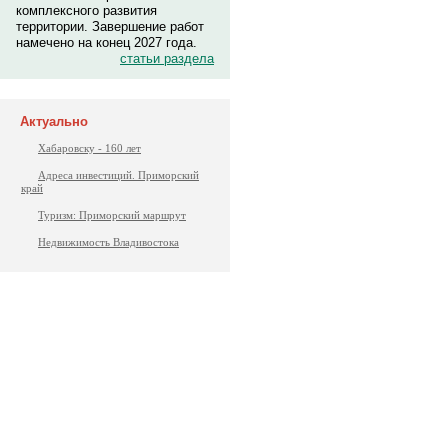
комплексного развития
территории. Завершение работ
намечено на конец 2027 года.
статьи раздела
Актуально
Хабаровску - 160 лет
Адреса инвестиций. Приморский
край
Туризм: Приморский маршрут
Недвижимость Владивостока