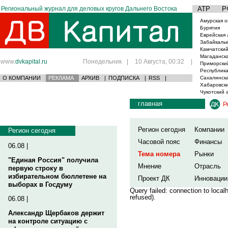
Региональный журнал для деловых кругов Дальнего Востока
АТР
Р
Амурская о
Бурятия
Еврейская 
Забайкаль
Камчатский
Магаданска
www.
dvkapital.ru
Понедельник
|
10 Августа, 00:32
|
Приморски
Республика
О КОМПАНИИ
РЕКЛАМА
АРХИВ
|
ПОДПИСКА
|
RSS
|
Сахалинска
Хабаровски
Чукотский 
главная
Р
Регион сегодня
Компании
Регион сегодня
Часовой пояс
Финансы
06.08 |
Тема номера
Рынки
"Единая Россия" получила
Мнение
Отрасль
первую строку в
избирательном бюллетене на
Проект ДК
Инновации
выборах в Госдуму
Query failed: connection to loca
refused).
06.08 |
Александр Щербаков держит
на контроле ситуацию с