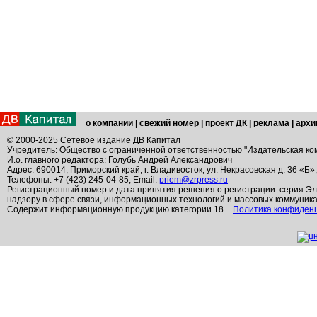
о компании
|
свежий номер
|
проект ДК
|
реклама
|
архи
© 2000-2025 Сетевое издание ДВ Капитал
Учредитель: Общество с ограниченной ответственностью "Издательская ко
И.о. главного редактора: Голубь Андрей Александрович
Адрес: 690014, Приморский край, г. Владивосток, ул. Некрасовская д. 36 «Б»
Телефоны: +7 (423) 245-04-85; Email:
priem@zrpress.ru
Регистрационный номер и дата принятия решения о регистрации: серия Эл
надзору в сфере связи, информационных технологий и массовых коммуник
Содержит информационную продукцию категории 18+.
Политика конфиден