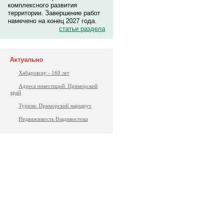
комплексного развития
территории. Завершение работ
намечено на конец 2027 года.
статьи раздела
Актуально
Хабаровску - 160 лет
Адреса инвестиций. Приморский
край
Туризм: Приморский маршрут
Недвижимость Владивостока