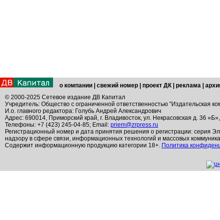
о компании
|
свежий номер
|
проект ДК
|
реклама
|
архи
© 2000-2025 Сетевое издание ДВ Капитал
Учредитель: Общество с ограниченной ответственностью "Издательская ко
И.о. главного редактора: Голубь Андрей Александрович
Адрес: 690014, Приморский край, г. Владивосток, ул. Некрасовская д. 36 «Б»
Телефоны: +7 (423) 245-04-85; Email:
priem@zrpress.ru
Регистрационный номер и дата принятия решения о регистрации: серия Эл
надзору в сфере связи, информационных технологий и массовых коммуник
Содержит информационную продукцию категории 18+.
Политика конфиден