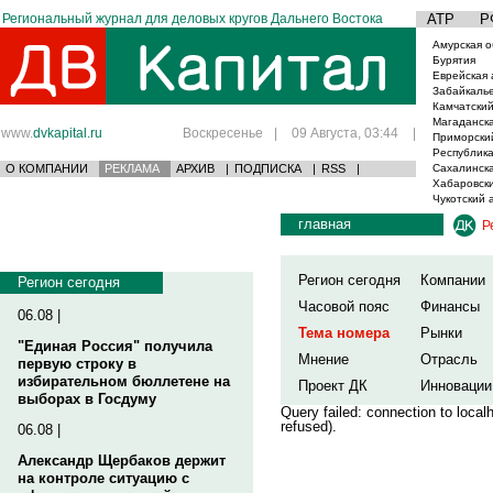
Региональный журнал для деловых кругов Дальнего Востока
АТР
Р
Амурская о
Бурятия
Еврейская 
Забайкаль
Камчатский
Магаданска
www.
dvkapital.ru
Воскресенье
|
09 Августа, 03:44
|
Приморски
Республика
О КОМПАНИИ
РЕКЛАМА
АРХИВ
|
ПОДПИСКА
|
RSS
|
Сахалинска
Хабаровски
Чукотский 
главная
Р
Регион сегодня
Компании
Регион сегодня
Часовой пояс
Финансы
06.08 |
Тема номера
Рынки
"Единая Россия" получила
Мнение
Отрасль
первую строку в
избирательном бюллетене на
Проект ДК
Инновации
выборах в Госдуму
Query failed: connection to loca
refused).
06.08 |
Александр Щербаков держит
на контроле ситуацию с